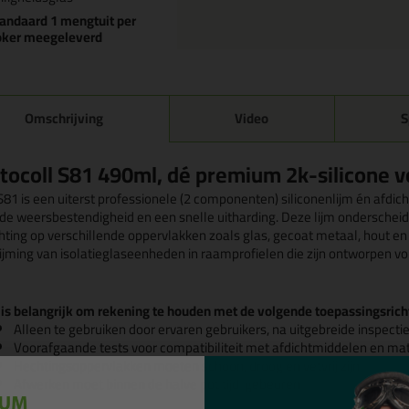
andaard 1 mengtuit per
oker meegeleverd
Omschrijving
Video
S
tocoll S81 490ml, dé premium 2k-silicone v
81 is een uiterst professionele (2 componenten) siliconenlijm én afdich
de weersbestendigheid en een snelle uitharding. Deze lijm onderscheid
hting op verschillende oppervlakken zoals glas, gecoat metaal, hout en P
lijming van isolatieglaseenheden in raamprofielen die zijn ontworpen 
 is belangrijk om rekening te houden met de volgende toepassingsricht
Alleen te gebruiken door ervaren gebruikers, na uitgebreide inspecti
Voorafgaande tests voor compatibiliteit met afdichtmiddelen en mate
Hechtingsoppervlakken moeten schoon, droog en vetvrij zijn
Afwerken moet binnen de halve pot tijd gebeuren