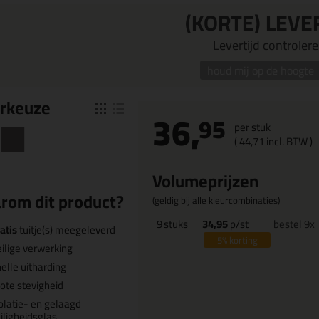
(KORTE) LEVE
Levertijd controleren
houd mij op de hoogte
r
keuze
36,
95
per stuk
(
44,
71
incl. BTW )
Volumeprijzen
rom dit product?
(geldig bij alle kleurcombinaties)
9
stuks
34,95
p/st
bestel 9x
atis
tuitje(s) meegeleverd
5%
korting
ilige verwerking
elle uitharding
ote stevigheid
olatie- en gelaagd
iligheidsglas