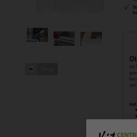
St
k
Ot
De S
Terug
goe
hec
ver
Het