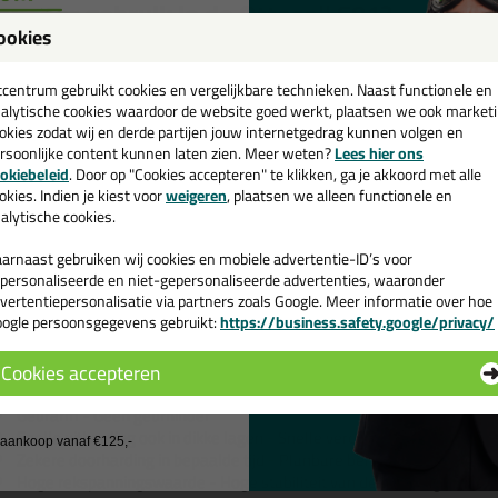
nneer gebruik je de Ottocoll S81?
ookies
een
Lijmen en afdichten van ramen (directe verglazing, isolatieglaseen
Lijmen en afdichten van glaselementen (bijv. scheidingswanden)
cadeau 💚
tcentrum gebruikt cookies en vergelijkbare technieken. Naast functionele en
Fabricage van ramen volgens standaard RC2 of RC3 volgens DIN EN
alytische cookies waardoor de website goed werkt, plaatsen we ook market
okies zodat wij en derde partijen jouw internetgedrag kunnen volgen en
ieuwd hoe je dit product het beste kan verwerken? Kijk dan even naar d
rsoonlijke content kunnen laten zien. Meer weten?
Lees hier ons
e nieuwsbrief en ontvang een
en bij de specificaties.
okiebeleid
. Door op "Cookies accepteren" te klikken, ga je akkoord met alle
v. €35,-
bij je eerste bestelling!
okies. Indien je kiest voor
weigeren
, plaatsen we alleen functionele en
schikte ondergronden voor de Ottocoll S81
alytische cookies.
Ottocoll S81 hecht goed op aluminium (met poedercoating), glas, hout en
arnaast gebruiken wij cookies en mobiele advertentie-ID’s voor
rgronden raden we je aan om het datablad te bekijken die je kan vinden 
personaliseerde en niet-gepersonaliseerde advertenties, waaronder
vertentiepersonalisatie via partners zoals Google. Meer informatie over hoe
nmerken van de Ottocoll S81
ogle persoonsgegevens gebruikt:
https://business.safety.google/privacy/
 de actiecode ›
Compatibel met PVB-folie volgens de criteria van ift-richtlijn DI-02
Cookies accepteren
Zeer goede hechting op vele ondergronden, zelfs zonder primer (zie 
 wil geen cadeau
Geurarm - Geen geurhinder
Snelle uitharding ook in dikke lagen - Snelle verdere verwerking
j aankoop vanaf €125,-
Zekere doorharding in bepaalde tijd - Planbare behandelings- en fun
Hoge rekspanningswaarde - Hoge stabiliteit van de hechting