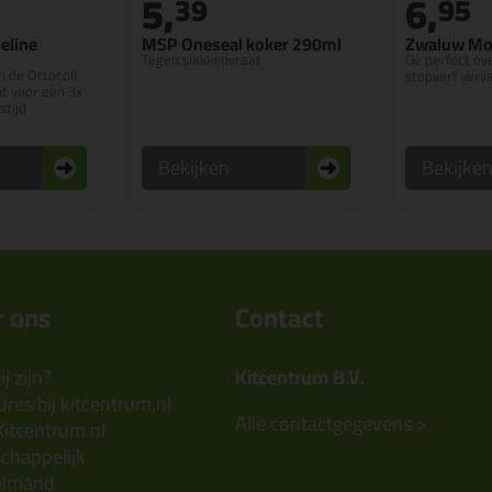
5,
6,
39
95
eline
MSP Oneseal koker 290ml
Zwaluw Mo
Tegen slakkenvraat
De perfect ov
 de Ottocoll
stopverf verv
nt voor een 3x
stijd
Bekijken
Bekijke
 ons
Contact
j zijn?
Kitcentrum B.V.
res bij kitcentrum.nl
Alle contactgegevens >
Kitcentrum.nl
chappelijk
elmand