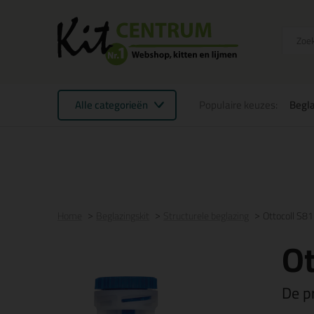
Alle categorieën
Populaire keuzes:
Begla
Voor 21:00 uur besteld
morgen in huis
Gratis
be
Home
Beglazingskit
Structurele beglazing
Ottocoll S8
Ot
De p