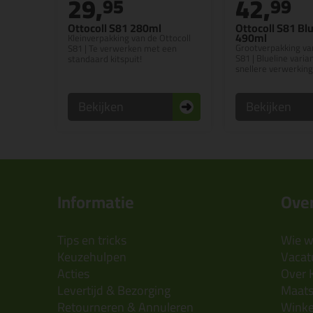
29,
42,
95
99
Ottocoll S81 280ml
Ottocoll S81 Blu
490ml
Kleinverpakking van de Ottocoll
Grootverpakking van
S81 | Te verwerken met een
S81 | Blueline varia
standaard kitspuit!
snellere verwerking
Bekijken
Bekijken
Informatie
Over
Tips en tricks
Wie wi
Keuzehulpen
Vacatu
Acties
Over 
Levertijd & Bezorging
Maats
Retourneren & Annuleren
Wink