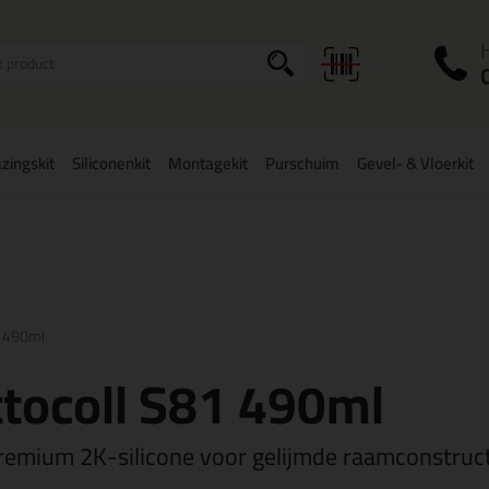
I
a
zingskit
Siliconenkit
Montagekit
Purschuim
Gevel- & Vloerkit
zorging
in NL & BE
vanaf
75,-
Grootste assortiment
uit voorraad le
1 490ml
tocoll S81 490ml
remium 2K-silicone voor gelijmde raamconstruc