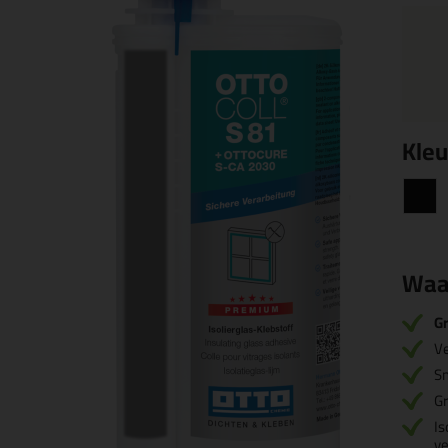
Kleu
Waa
Gr
Ve
Sn
Gr
Is
ve