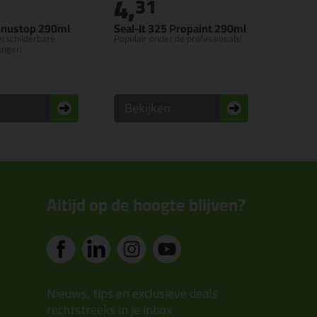
4,
31
nustop 290ml
Seal-It 325 Propaint 290ml
erschilderbare
Populair onder de professionals!
anger!
n
Bekijken
Altijd op de hoogte blijven?
Nieuws, tips en exclusieve deals
rechtstreeks in je inbox