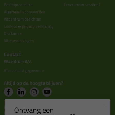
Bestelprocedure
Leverancier worden?
Algemene voorwaarden
Kitcentrum berichten
Cookies & privacy verklaring
Disclaimer
Kit cursus volgen
Contact
Kitcentrum B.V.
Alle contactgegevens >
Altijd op de hoogte blijven?
Nieuws, tips en exclusieve deals rechtstreeks in je
Ontvang een
inbox