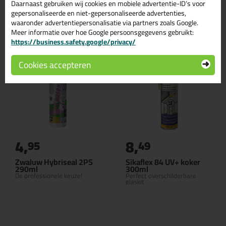
Daarnaast gebruiken wij cookies en mobiele advertentie-ID’s voor
Gerelateerde producten
gepersonaliseerde en niet-gepersonaliseerde advertenties,
waaronder advertentiepersonalisatie via partners zoals Google.
Meer informatie over hoe Google persoonsgegevens gebruikt:
https://business.safety.google/privacy/
Cookies accepteren
4,
8,
95
49
Zwaluw Hybriseal 2PS
Sikaflex 84 UV+ koker
290ml
300ml
De professionele keuze!
Perfect overschilderbare
glaskit