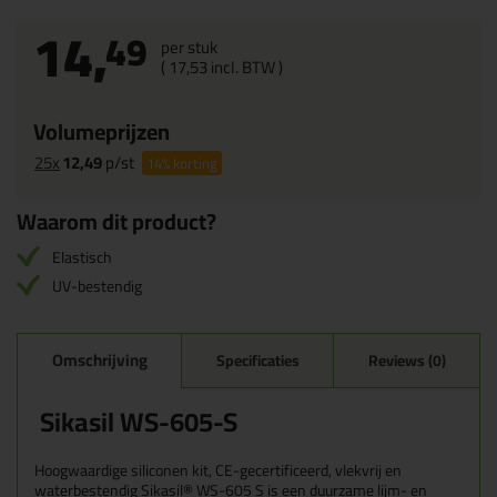
14,
49
per stuk
(
17,
53
incl. BTW )
Volumeprijzen
25x
12,49
p/st
14%
korting
Waarom dit product?
Elastisch
UV-bestendig
Omschrijving
Specificaties
Reviews (0)
Sikasil WS-605-S
Hoogwaardige siliconen kit, CE-gecertificeerd, vlekvrij en
waterbestendig Sikasil® WS-605 S is een duurzame lijm- en