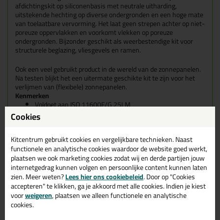
afdichtingskit op siliconenbasis met neutrale uitharding,
uitstekende hechting op diverse ondergronden en een hoge mate
van toelaatbare vervorming. Het laat geen strepen achter op niet-
poreuze oppervlakken en voorkomt vlekken op poreuze
ondergronden. Bijzonder geschikt als weerbestendige kit voor
structurele beglazing, vliesgevels en ramen.
Ook een veel gebruikt product in de wereld van de zonnepanelen.
Na testen blijkt het een uitermate geschikte kit te zijn voor het
verlijmen van (flexibele) zonnepanelen.
Kenmerken
Voldoet aan ISO 11600F/G 25LM
Bevat geen oplosmiddel
Cookies
Snelle verrubbering
Nihil krimp bij uitharding
Kitcentrum gebruikt cookies en vergelijkbare technieken. Naast
Voor voegbewegingen tot 50%
functionele en analytische cookies waardoor de website goed werkt,
Voor voegbreedtes van 6 t/m 40 mm
Verwerking van 5° C tot +40° C
plaatsen we ook marketing cookies zodat wij en derde partijen jouw
Flexibel bij -40° C tot +150° C
internetgedrag kunnen volgen en persoonlijke content kunnen laten
Uitstekende weersbestendigheid
zien. Meer weten?
Lees hier ons cookiebeleid
. Door op "Cookies
Opslagtijd 12 maanden
accepteren" te klikken, ga je akkoord met alle cookies. Indien je kiest
voor
weigeren
, plaatsen we alleen functionele en analytische
cookies.