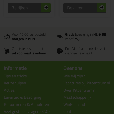
Bekijken
Bekijken
Voor 16:00 uur besteld
Gratis
bezorging in
NL & BE
morgen in huis
vanaf
75,-
Grootste assortiment
PostNL afhaalpunt: kies zelf
uit voorraad leverbaar
wanneer je afhaalt
Informatie
Over ons
Tips en tricks
Wie wij zijn?
Keuzehulpen
Vacatures bij kitcentrum.nl
Acties
Over Kitcentrum.nl
Levertijd & Bezorging
Maatschappelijk
Retourneren & Annuleren
Winkelmand
Veel gestelde vragen (FAQ)
Contact