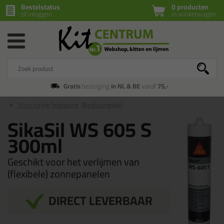
Bestelstatus
0 producten
of inloggen
in winkelwagen
Gratis
bezorging
in NL & BE
vanaf
75,-
Structurele beglazing
(Beglazingskit)
SikaSil WS 605 S
300ml
Geschikt voor het verlijmen van
(flexibele) zonnepanelen
DIRECT LEVERBAAR