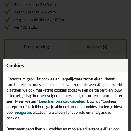
Beschikbaar in 28x5mm
Beschikbaar in 28x6mm
Lengte van de blokjes: 100mm
Per 100 stuks
Omschrijving
Reviews (0)
Glasblokjes 28mm breed -
100 stuks in 3mm dik (rood)
Cookies
Bestel de Glasblokjes 28mm breed - 100 stuks in 3mm dik (rood)
Kitcentrum gebruikt cookies en vergelijkbare technieken. Naast
vandaag nog! Vandaag besteld = morgen in huis.
functionele en analytische cookies waardoor de website goed werkt,
plaatsen we ook marketing cookies zodat wij en derde partijen jouw
Wil je meer weten over de toepassing en kenmerken van dit
internetgedrag kunnen volgen en persoonlijke content kunnen laten
product?
Lees alles over dit product >
zien. Meer weten?
Lees hier ons cookiebeleid
. Door op "Cookies
accepteren" te klikken, ga je akkoord met alle cookies. Indien je kiest
voor
weigeren
, plaatsen we alleen functionele en analytische
cookies.
Daarnaast gebruiken wij cookies en mobiele advertentie-ID’s voor