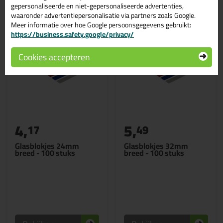
Gerelateerde producten
gepersonaliseerde en niet-gepersonaliseerde advertenties,
waaronder advertentiepersonalisatie via partners zoals Google.
Meer informatie over hoe Google persoonsgegevens gebruikt:
https://business.safety.google/privacy/
Cookies accepteren
4,
5,
17
49
Glasblokjes 24mm
Glasblokjes 32mm
breed - 100 stuks
breed - 100 stuks