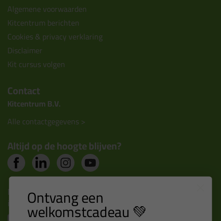
Algemene voorwaarden
Kitcentrum berichten
Cookies & privacy verklaring
Disclaimer
Kit cursus volgen
Contact
Kitcentrum B.V.
Alle contactgegevens >
Altijd op de hoogte blijven?
Nieuws, tips en exclusieve deals rechtstreeks in je
Ontvang een
inbox
welkomstcadeau 💚
Email