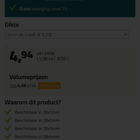
Gratis
bezorging vanaf 75,-
Dikte
3mm dik (rood) (€ 5,23)
4,
94
per zakje
(
5,
98
incl. BTW )
Volumeprijzen
10x
4,68
p/zk
11%
korting
Waarom dit product?
Beschikbaar in 28x1mm
Beschikbaar in 28x2mm
Beschikbaar in 28x3mm
Beschikbaar in 28x4mm