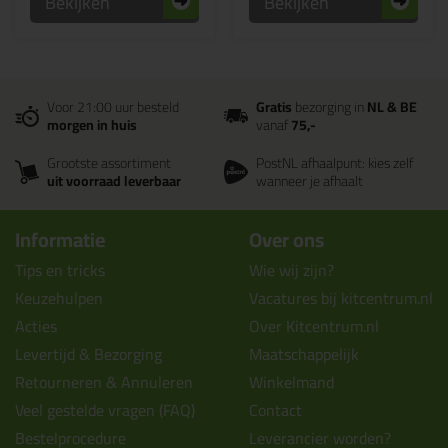
Bekijken
Bekijken
Voor 21:00 uur besteld
Gratis
bezorging in
NL & BE
morgen in huis
vanaf
75,-
Grootste assortiment
PostNL afhaalpunt: kies zelf
uit voorraad leverbaar
wanneer je afhaalt
Informatie
Over ons
Tips en tricks
Wie wij zijn?
Keuzehulpen
Vacatures bij kitcentrum.nl
Acties
Over Kitcentrum.nl
Levertijd & Bezorging
Maatschappelijk
Retourneren & Annuleren
Winkelmand
Veel gestelde vragen (FAQ)
Contact
Bestelprocedure
Leverancier worden?