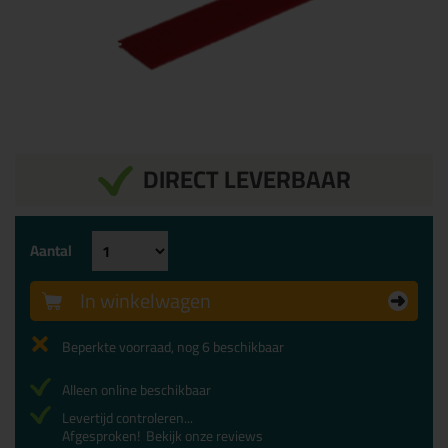
DIRECT LEVERBAAR
Aantal
In winkelwagen
Beperkte voorraad, nog 6 beschikbaar
Alleen online beschikbaar
Levertijd controleren...
Afgesproken!
Bekijk onze reviews