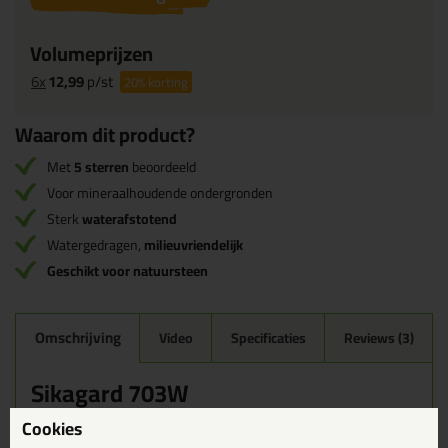
Volumeprijzen
6x
12,99
p/st
20%
korting
Waarom dit product?
Met
5 sterren
beoordeeld
Voor mineraalhoudende ondergronden
Sterk
waterafstotend
Watergedragen,
milieuvriendelijk
Geschikt voor natuursteen
Omschrijving
Video
Specificaties
Reviews (3)
Sikagard 703W
Een 'ready to use' impregneermiddel op basis van
Cookies
silaan/siloxaancombinatie. Wat het doet? Het stoot water af en