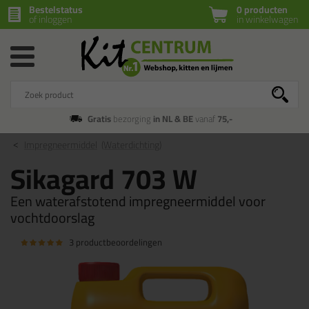
Bestelstatus
0 producten
of inloggen
in winkelwagen
Gratis
bezorging
in NL & BE
vanaf
75,-
Impregneermiddel
(Waterdichting)
Sikagard 703 W
Een waterafstotend impregneermiddel voor
vochtdoorslag
3 productbeoordelingen