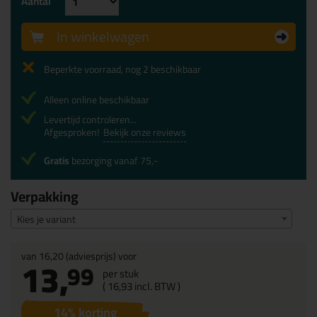
Aantal
In winkelwagen
Beperkte voorraad, nog 2 beschikbaar
Alleen online beschikbaar
Levertijd controleren...
Afgesproken!
Bekijk onze reviews
Gratis
bezorging vanaf 75,-
Verpakking
Kies je variant
van
16,20
(adviesprijs) voor
13,
99
per stuk
(
16,
93
incl. BTW )
14
% korting