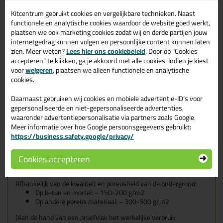
beschermt tegen waterindringing. Vocht is namelijk een grote
boosdoener (ongeveer 50%) van alle beschadigingen van muren
Kitcentrum gebruikt cookies en vergelijkbare technieken. Naast
en gebouwen. De Sikagard 703 W kan gebruikt worden op
functionele en analytische cookies waardoor de website goed werkt,
mineraalhoudende ondergronden zoals mortel, metselwerk,
plaatsen we ook marketing cookies zodat wij en derde partijen jouw
baksteen, natuursteen, betonnen dakpannen en asbestcement.
internetgedrag kunnen volgen en persoonlijke content kunnen laten
zien. Meer weten?
Lees hier ons cookiebeleid
. Door op "Cookies
accepteren" te klikken, ga je akkoord met alle cookies. Indien je kiest
Kenmerken
voor
weigeren
, plaatsen we alleen functionele en analytische
Sterk waterafstotend
cookies.
Waterdamp doorlatend (hierdoor kan de ondergrond
'ademen')
Daarnaast gebruiken wij cookies en mobiele advertentie-ID’s voor
Niet zichtbaar na behandeling
gepersonaliseerde en niet-gepersonaliseerde advertenties,
Verbeterd de weerstand tegen vuil
waaronder advertentiepersonalisatie via partners zoals Google.
Kan met geschikte verven en coatingsystemen worden
Meer informatie over hoe Google persoonsgegevens gebruikt:
afgewerkt
https://business.safety.google/privacy/
Watergedragen, milieuvriendelijk
Klaar voor gebruik
Cookies accepteren
Verbruik
Afhankelijk van de kwaliteit en poreusheid van de ondergrond:
Op beton en mortel: ~ 150-200 g/m2
Op andere poreus materiaal: ~ 300-500 g/m2
(Aan de hand van een proefvlak het werkelijke verbruik