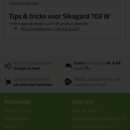
Overschilderbaar
Tips & tricks voor Sikagard 703 W
In de volgende blogs wordt dit product gebruikt:
Muur impregneren, hoe doe ik dat?
Voor 21:00 uur besteld
Gratis
bezorging in
NL & BE
morgen in huis
vanaf
75,-
Grootste assortiment
PostNL afhaalpunt: kies zelf
uit voorraad leverbaar
wanneer je afhaalt
Informatie
Over ons
Tips en tricks
Wie wij zijn?
Keuzehulpen
Vacatures bij kitcentrum.nl
Acties
Over Kitcentrum.nl