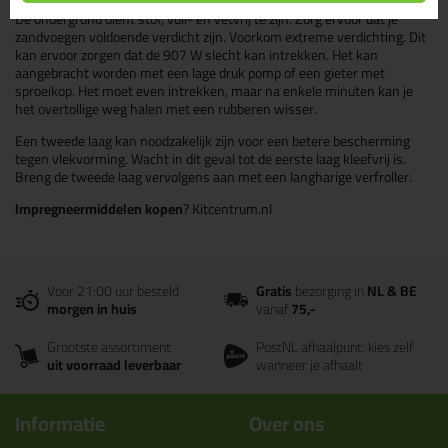
De ondergrond dient stof, vuil- en vetvrij te zijn. Zorg ervoor dat je
zandvoegen voldoende verdicht zijn. Voorkom extreme verdichting. Dit
kan ervoor zorgen dat de 907 W slecht kan intrekken. Het kan
aangebracht worden met een lage druk pomp of een gieter met
sproeikop. Het moet even intrekken, maar na enkele minuten kan je
het overtollige weg halen met een rubberen wisser.
Een tweede laag kan noodzakelijk zijn voor een betere bescherming
tegen vlekvorming. Wacht in dit geval tot de eerste laag kleefvrij is.
Breng de tweede laag vervolgens aan met een langharige verfroller.
Impregneermiddelen kopen
? Kitcentrum.nl
Voor 21:00 uur besteld
Gratis
bezorging in
NL & BE
morgen in huis
vanaf
75,-
Grootste assortiment
PostNL afhaalpunt: kies zelf
uit voorraad leverbaar
wanneer je afhaalt
Informatie
Over ons