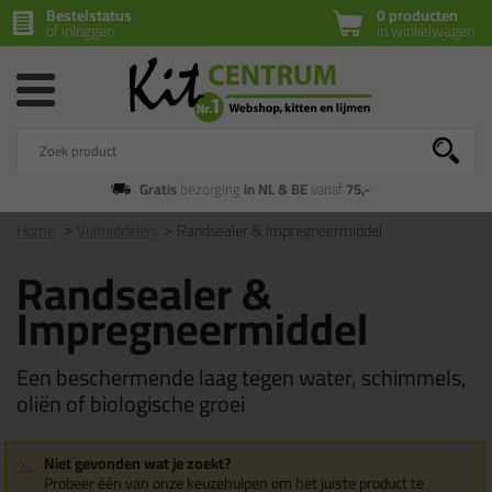
Bestelstatus
0 producten
of inloggen
in winkelwagen
Gratis
bezorging
in NL & BE
vanaf
75,-
Home
Vulmiddelen
Randsealer & Impregneermiddel
Randsealer &
Impregneermiddel
Een beschermende laag tegen water, schimmels,
oliën of biologische groei
Niet gevonden wat je zoekt?
Probeer één van onze keuzehulpen om het juiste product te