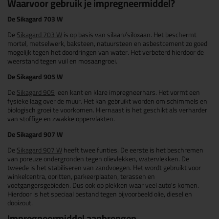
Waarvoor gebruik je impregneermiddel?
De Sikagard 703 W
De
Sikagard 703 W
is op basis van silaan/siloxaan. Het beschermt
mortel, metselwerk, baksteen, natuursteen en asbestcement zo goed
mogelijk tegen het doordringen van water. Het verbeterd hierdoor de
weerstand tegen vuil en mosaangroei.
De Sikagard 905 W
De
Sikagard 905
een kant en klare impregneerhars.
Het vormt een
fysieke laag over de muur. Het kan gebruikt worden om schimmels en
biologisch groei te voorkomen. Hiernaast is het geschikt als verharder
van stoffige en zwakke oppervlakten.
De Sikagard 907 W
De
Sikagard 907 W
heeft twee funties. De eerste is het beschremen
van poreuze ondergronden tegen olievlekken, watervlekken. De
tweede is het stabiliseren van zandvoegen. Het wordt gebruikt voor
winkelcentra, opritten, parkeerplaaten, terassen en
voetgangersgebieden. Dus ook op plekken waar veel auto's komen.
Hierdoor is het speciaal bestand tegen bijvoorbeeld olie, diesel en
dooizout.
Impregneermiddel aanbrengen