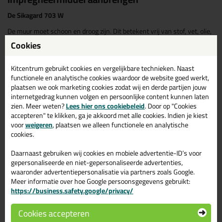
De Sikagard 703 W
De muur moet schoon en droog zijn. Dit betekent vrij van stof, vet, olie,
oude coatings, losse delen en zouuitbloedingen. Zorg ervoor dat je
Cookies
betonscheuren groter dan 300 micron repareert. Je krijgt het beste
resulaat op droge en zeer absorberende ondergronden. Dan kan de 703
W lekker intrekken! Het kan worden aangebracht worden met een
Kitcentrum gebruikt cookies en vergelijkbare technieken. Naast
lagedruk spuitpistool, kwast of roller. Voor de moeilijk bereikbare
functionele en analytische cookies waardoor de website goed werkt,
plekken raden wij aan een
plat wegwerp kwastje
te gebruiken.
plaatsen we ook marketing cookies zodat wij en derde partijen jouw
internetgedrag kunnen volgen en persoonlijke content kunnen laten
De Sikagard 905 W
zien. Meer weten?
Lees hier ons cookiebeleid
. Door op "Cookies
accepteren" te klikken, ga je akkoord met alle cookies. Indien je kiest
Verwijder oude verf, behang, wandcoatings, zichtbare salpeter,
voor
weigeren
, plaatsen we alleen functionele en analytische
schimmel of andere biologische groei.
cookies.
Vervolgens mag je het oppervlak:
Daarnaast gebruiken wij cookies en mobiele advertentie-ID’s voor
Grondig borstellen, stof en vuil vrij maken
gepersonaliseerde en niet-gepersonaliseerde advertenties,
Grondig reinigen met water
waaronder advertentiepersonalisatie via partners zoals Google.
Volledige laten drogen voordat je de Sikagard 905 W aanbrengt
Meer informatie over hoe Google persoonsgegevens gebruikt:
Op zeer sterk zuigende ondergronden kan een tweede laag noodzakelijk
https://business.safety.google/privacy/
zijn.
Cookies accepteren
De Sikagard 907 W