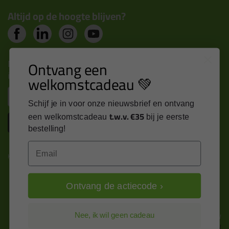
Altijd op de hoogte blijven?
Nieuws, tips en exclusieve deals rechtstreeks in je
Ontvang een
inbox
welkomstcadeau 💚
Email
Schijf je in voor onze nieuwsbrief en ontvang
t.w.v. €35
een welkomstcadeau
bij je eerste
Inschrijven
bestelling!
Email
Kitcentrum is trots op:
Ontvang de actiecode ›
Alle prijzen zijn in EURO en excl. 21% BTW
Nee, ik wil geen cadeau
wijzig naar incl. BTW