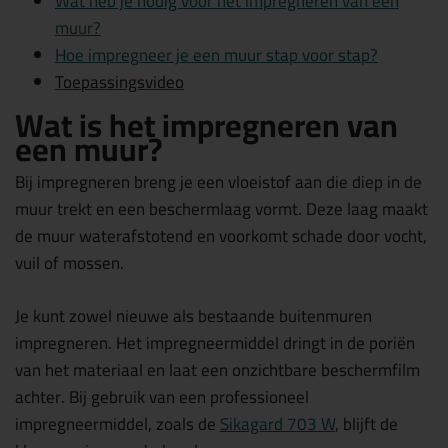
Wat heb je nodig voor het impregneren van een
muur?
Hoe impregneer je een muur stap voor stap?
Toepassingsvideo
Wat is het impregneren van
een muur?
Bij impregneren breng je een vloeistof aan die diep in de
muur trekt en een beschermlaag vormt. Deze laag maakt
de muur waterafstotend en voorkomt schade door vocht,
vuil of mossen.
Je kunt zowel nieuwe als bestaande buitenmuren
impregneren. Het impregneermiddel dringt in de poriën
van het materiaal en laat een onzichtbare beschermfilm
achter. Bij gebruik van een professioneel
impregneermiddel, zoals de
Sikagard 703 W
, blijft de