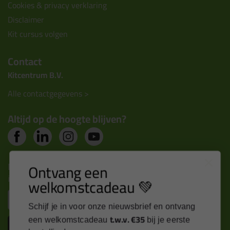
Cookies & privacy verklaring
Disclaimer
Kit cursus volgen
Contact
Kitcentrum B.V.
Alle contactgegevens >
Altijd op de hoogte blijven?
Nieuws, tips en exclusieve deals rechtstreeks in je
Ontvang een
inbox
welkomstcadeau 💚
Email
Schijf je in voor onze nieuwsbrief en ontvang
t.w.v. €35
een welkomstcadeau
bij je eerste
Inschrijven