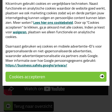
Kitcentrum gebruikt cookies en vergelijkbare technieken. Naast
Hieronder zijn de toepassingsvideo's van beide
functionele en analytische cookies waardoor de website goed werkt,
impregneermiddelen die wij in deze blog behandelen te
plaatsen we ook marketing cookies zodat wij en derde partijen jouw
internetgedrag kunnen volgen en persoonlijke content kunnen laten
zien.
zien. Meer weten?
Lees hier ons cookiebeleid
. Door op "Cookies
accepteren" te klikken, ga je akkoord met alle cookies. Indien je kiest
voor
weigeren
, plaatsen we alleen functionele en analytische
Sikagard 703 W
cookies.
Daarnaast gebruiken wij cookies en mobiele advertentie-ID’s voor
gepersonaliseerde en niet-gepersonaliseerde advertenties,
waaronder advertentiepersonalisatie via partners zoals Google.
Meer informatie over hoe Google persoonsgegevens gebruikt:
https://business.safety.google/privacy/
Cookies accepteren
Terug naar overzicht