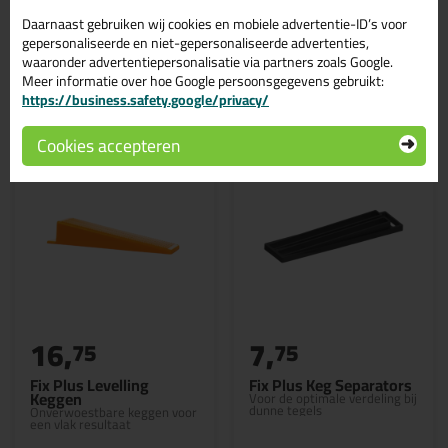
Daarnaast gebruiken wij cookies en mobiele advertentie-ID’s voor
gepersonaliseerde en niet-gepersonaliseerde advertenties,
waaronder advertentiepersonalisatie via partners zoals Google.
Gerelateerde producten
Meer informatie over hoe Google persoonsgegevens gebruikt:
https://business.safety.google/privacy/
Cookies accepteren
16,
7,
75
75
Fix Plus Levelling
Fix Plus Keg Separators
Keggen
Voor de optimale verdeling bij
dunne tegels
Onverwoestbare keggen voor
een vlak resultaat