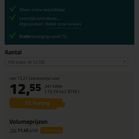
Alleen online beschikbaar
Levertijd controleren...
Afgesproken!
Bekijk onze reviews
Gratis
bezorging vanaf 75,-
Aantal
100 stuks (€ 12,55)
van
13,21
(adviesprijs) voor
12,
55
per zakje
(
15,
19
incl. BTW )
5
% korting
Volumeprijzen
10x
11,45
p/zk
13%
korting