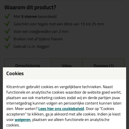
Waarom dit product?
Met
5 sterren
beoordeeld
Geschikt voor tegels met een dikte van 15 tot 25 mm
Voor een voegbreedte van 2 mm
Breken niet af tijdens fixeren
Gebruik i.c.m. Keggen
Omschrijving
Video
Reviews (1)
Cookies
Fix Plus Levelling Clips L
2mm - 15 tot 25mm in 100
Kitcentrum gebruikt cookies en vergelijkbare technieken. Naast
stuks
functionele en analytische cookies waardoor de website goed werkt,
plaatsen we ook marketing cookies zodat wij en derde partijen jouw
Bestel de Fix Plus Levelling Clips L 2mm - 15 tot 25mm in 100
internetgedrag kunnen volgen en persoonlijke content kunnen laten
stuks vandaag nog! Vandaag besteld = morgen in huis.
zien. Meer weten?
Lees hier ons cookiebeleid
. Door op "Cookies
accepteren" te klikken, ga je akkoord met alle cookies. Indien je kiest
Wil je meer weten over de toepassing en kenmerken van dit
voor
weigeren
, plaatsen we alleen functionele en analytische
product?
Lees alles over dit product >
cookies.