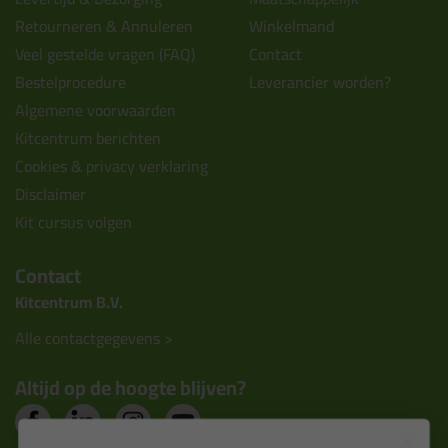
Retourneren & Annuleren
Winkelmand
Veel gestelde vragen (FAQ)
Contact
Bestelprocedure
Leverancier worden?
Algemene voorwaarden
Kitcentrum berichten
Cookies & privacy verklaring
Disclaimer
Kit cursus volgen
Contact
Kitcentrum B.V.
Alle contactgegevens >
Altijd op de hoogte blijven?