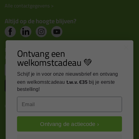
Alle contactgegevens >
Altijd op de hoogte blijven?
Nieuws, tips en exclusieve deals rechtstreeks in je
Ontvang een
inbox
welkomstcadeau 💚
Email
Schijf je in voor onze nieuwsbrief en ontvang
t.w.v. €35
een welkomstcadeau
bij je eerste
Inschrijven
bestelling!
Email
Kitcentrum is trots op:
Ontvang de actiecode ›