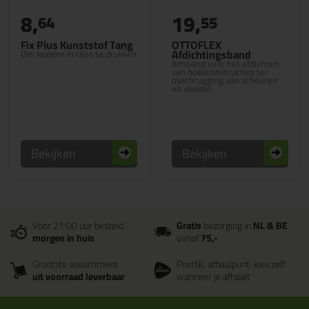
8,
19,
64
55
Fix Plus Kunststof Tang
OTTOFLEX
Afdichtingsband
Om keggen in clips te drukken
Kimband voor het afdichten
van hoekconstructies ter
overbrugging van scheuren
en voegen
Bekijken
Bekijken
Voor 21:00 uur besteld
Gratis
bezorging in
NL & BE
morgen in huis
vanaf
75,-
Grootste assortiment
PostNL afhaalpunt: kies zelf
uit voorraad leverbaar
wanneer je afhaalt