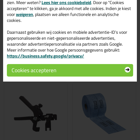
Seperator
zien. Meer weten?
Lees hier ons cookiebeleid
. Door op "Cookies
accepteren" te klikken, ga je akkoord met alle cookies. Indien je kiest
voor
weigeren
, plaatsen we alleen functionele en analytische
Dikte: 4 mm
Passend onder alle Fix Plus keggen
cookies.
Zorgt voor optimale verdeling bij dunnere tegels
Eenvoudige toepassing zonder extra gereedschap
Daarnaast gebruiken wij cookies en mobiele advertentie-ID’s voor
Verpakt per 100 stuks
gepersonaliseerde en niet-gepersonaliseerde advertenties,
waaronder advertentiepersonalisatie via partners zoals Google.
Meer informatie over hoe Google persoonsgegevens gebruikt:
https://business.safety.google/privacy/
Gerelateerde producten
Cookies accepteren