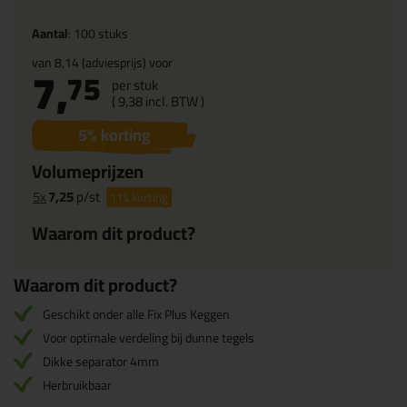
Aantal
: 100 stuks
van
8,14
(adviesprijs) voor
7,
75
per stuk
(
9,
38
incl. BTW )
5
% korting
Volumeprijzen
5x
7,25
p/st
11%
korting
Waarom dit product?
Waarom dit product?
Geschikt onder alle Fix Plus Keggen
Voor optimale verdeling bij dunne tegels
Dikke separator 4mm
Herbruikbaar