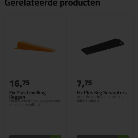
Gerelateerde producten
16,
7,
75
75
Fix Plus Levelling
Fix Plus Keg Separators
Keggen
Voor de optimale verdeling bij
dunne tegels
Onverwoestbare keggen voor
een vlak resultaat