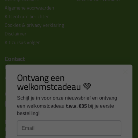
Algemene voorwaarden
Kitcentrum berichten
Cookies & privacy verklaring
Disclaimer
Kit cursus volgen
Contact
Kitcentrum B.V.
Ontvang een
Alle contactgegevens >
welkomstcadeau 💚
Altijd op de hoogte blijven?
Schijf je in voor onze nieuwsbrief en ontvang
t.w.v. €35
een welkomstcadeau
bij je eerste
bestelling!
Nieuws, tips en exclusieve deals rechtstreeks in je
Email
inbox