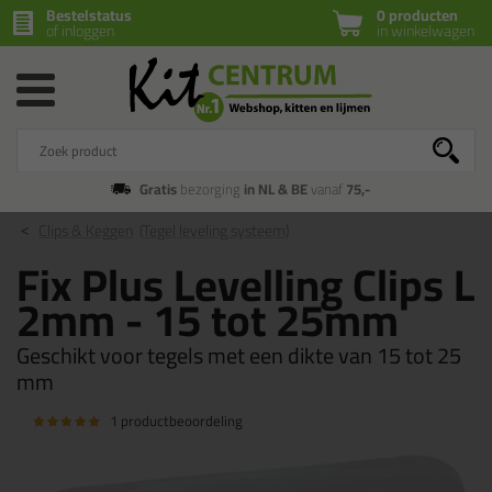
Bestelstatus
0 producten
of inloggen
in winkelwagen
Gratis
bezorging
in NL & BE
vanaf
75,-
Clips & Keggen
(Tegel leveling systeem)
Fix Plus Levelling Clips L
2mm - 15 tot 25mm
Geschikt voor tegels met een dikte van 15 tot 25
mm
1 productbeoordeling