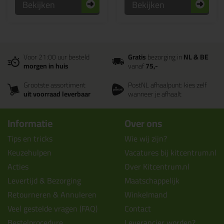
Bekijken
Bekijken
Voor 21:00 uur besteld
Gratis
bezorging in
NL & BE
morgen in huis
vanaf
75,-
Grootste assortiment
PostNL afhaalpunt: kies zelf
uit voorraad leverbaar
wanneer je afhaalt
Informatie
Over ons
Tips en tricks
Wie wij zijn?
Keuzehulpen
Vacatures bij kitcentrum.nl
Acties
Over Kitcentrum.nl
Levertijd & Bezorging
Maatschappelijk
Retourneren & Annuleren
Winkelmand
Veel gestelde vragen (FAQ)
Contact
Bestelprocedure
Leverancier worden?