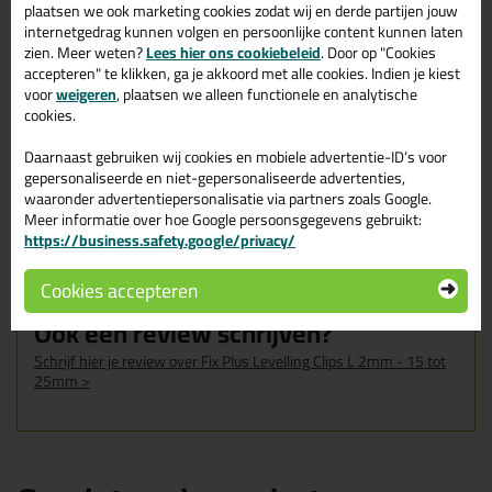
plaatsen we ook marketing cookies zodat wij en derde partijen jouw
Omschrijving
Video
Reviews (1)
internetgedrag kunnen volgen en persoonlijke content kunnen laten
zien. Meer weten?
Lees hier ons cookiebeleid
. Door op "Cookies
accepteren" te klikken, ga je akkoord met alle cookies. Indien je kiest
Fix Plus Levelling Clips L
Reviews voor:
voor
weigeren
, plaatsen we alleen functionele en analytische
cookies.
2mm - 15 tot 25mm
Dit product wordt beoordeeld met
sterren,
Daarnaast gebruiken wij cookies en mobiele advertentie-ID’s voor
gepersonaliseerde en niet-gepersonaliseerde advertenties,
gebaseerd op
1
review
waaronder advertentiepersonalisatie via partners zoals Google.
Meer informatie over hoe Google persoonsgegevens gebruikt:
https://business.safety.google/privacy/
Clips zeer sterk zodat kract op de spies kan gezet worden
doch verwijderen gemakkelijk na het tegelen
Geschreven door Guy op 22 mei 2026
Cookies accepteren
Ook een review schrijven?
Schrijf hier je review over Fix Plus Levelling Clips L 2mm - 15 tot
25mm >