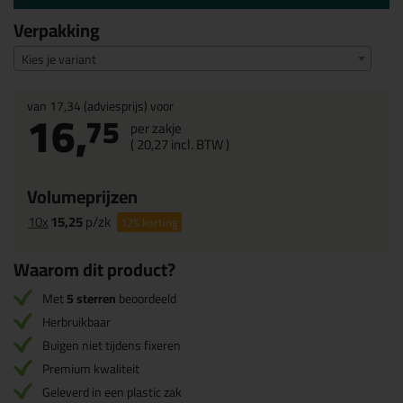
Verpakking
Kies je variant
van
17,34
(adviesprijs) voor
16,
75
per zakje
(
20,
27
incl. BTW )
Volumeprijzen
10x
15,25
p/zk
12%
korting
Waarom dit product?
Met
5 sterren
beoordeeld
Herbruikbaar
Buigen niet tijdens fixeren
Premium kwaliteit
Geleverd in een plastic zak