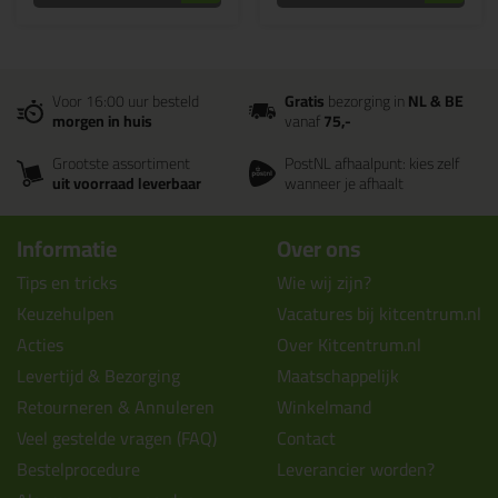
Voor 16:00 uur besteld
Gratis
bezorging in
NL & BE
morgen in huis
vanaf
75,-
Grootste assortiment
PostNL afhaalpunt: kies zelf
uit voorraad leverbaar
wanneer je afhaalt
Informatie
Over ons
Tips en tricks
Wie wij zijn?
Keuzehulpen
Vacatures bij kitcentrum.nl
Acties
Over Kitcentrum.nl
Levertijd & Bezorging
Maatschappelijk
Retourneren & Annuleren
Winkelmand
Veel gestelde vragen (FAQ)
Contact
Bestelprocedure
Leverancier worden?