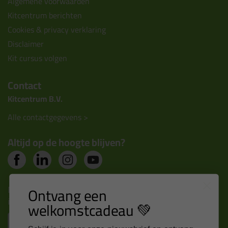
Algemene voorwaarden
Kitcentrum berichten
Cookies & privacy verklaring
Disclaimer
Kit cursus volgen
Contact
Kitcentrum B.V.
Alle contactgegevens >
Altijd op de hoogte blijven?
Nieuws, tips en exclusieve deals rechtstreeks in je
Ontvang een
inbox
welkomstcadeau 💚
Email