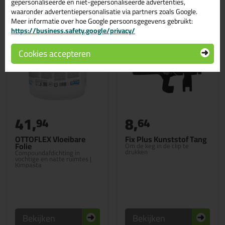
gepersonaliseerde en niet-gepersonaliseerde advertenties,
waaronder advertentiepersonalisatie via partners zoals Google.
Meer informatie over hoe Google persoonsgegevens gebruikt:
https://business.safety.google/privacy/
Cookies accepteren
41,
8,
94
64
OTTOFLEX Vloeibare
Fix Plus Kunststof Tang
Folie
Om de keg in de clip te
drukken
Compoundafdichting in
vochtige en natte ruimtes |
Kimpasta
Bekijken
Bekijken