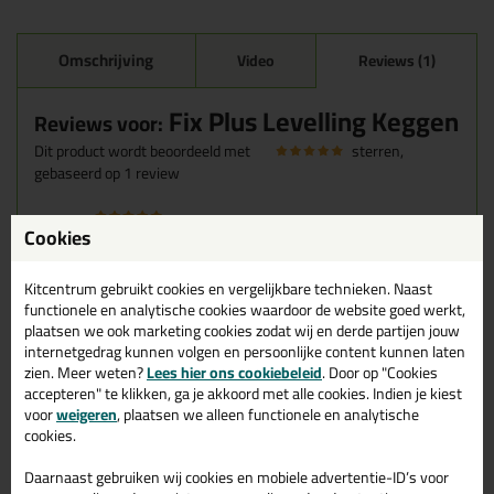
Omschrijving
Video
Reviews (1)
Fix Plus Levelling Keggen
Reviews voor:
Dit product wordt beoordeeld met
sterren,
gebaseerd op
1
review
Cookies
Spies hebben een voldoende groot vlak om tegels correct
te kunnen egaliseren met elkaar
Geschreven door Guy op 22 mei 2026
Kitcentrum gebruikt cookies en vergelijkbare technieken. Naast
functionele en analytische cookies waardoor de website goed werkt,
Ook een review schrijven?
plaatsen we ook marketing cookies zodat wij en derde partijen jouw
internetgedrag kunnen volgen en persoonlijke content kunnen laten
Schrijf hier je review over Fix Plus Levelling Keggen >
zien. Meer weten?
Lees hier ons cookiebeleid
. Door op "Cookies
accepteren" te klikken, ga je akkoord met alle cookies. Indien je kiest
voor
weigeren
, plaatsen we alleen functionele en analytische
cookies.
Gerelateerde producten
Daarnaast gebruiken wij cookies en mobiele advertentie-ID’s voor