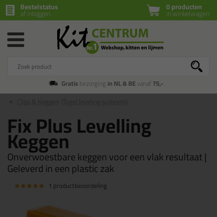
Bestelstatus
0 producten
of inloggen
in winkelwagen
Gratis
bezorging
in NL & BE
vanaf
75,-
Clips & Keggen
(Tegel leveling systeem)
Fix Plus Levelling
Keggen
Onverwoestbare keggen voor een vlak resultaat |
Geleverd in een plastic zak
1 productbeoordeling