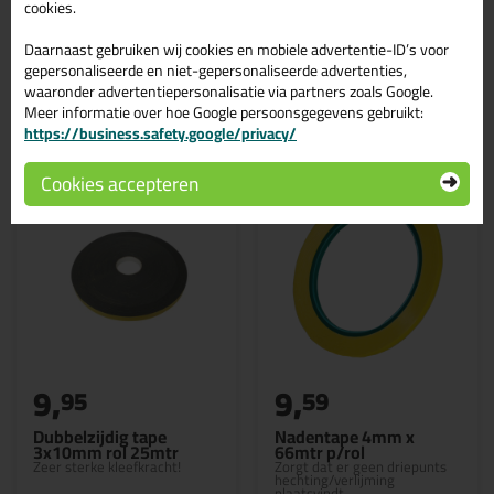
cookies.
Daarnaast gebruiken wij cookies en mobiele advertentie-ID’s voor
gepersonaliseerde en niet-gepersonaliseerde advertenties,
waaronder advertentiepersonalisatie via partners zoals Google.
Gerelateerde producten
Meer informatie over hoe Google persoonsgegevens gebruikt:
https://business.safety.google/privacy/
Cookies accepteren
9,
9,
95
59
Dubbelzijdig tape
Nadentape 4mm x
3x10mm rol 25mtr
66mtr p/rol
Zeer sterke kleefkracht!
Zorgt dat er geen driepunts
hechting/verlijming
plaatsvindt