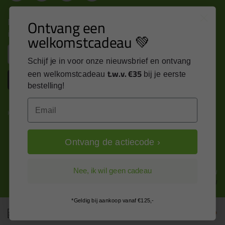
Nieuws, tips en exclusieve deals rechtstreeks in je
Ontvang een
inbox
welkomstcadeau 💚
Email
Schijf je in voor onze nieuwsbrief en ontvang
t.w.v. €35
een welkomstcadeau
bij je eerste
Inschrijven
bestelling!
Email
Kitcentrum is trots op:
Ontvang de actiecode ›
Alle prijzen zijn in EURO en excl. 21% BTW
Nee, ik wil geen cadeau
wijzig naar incl. BTW
*Geldig bij aankoop vanaf €125,-