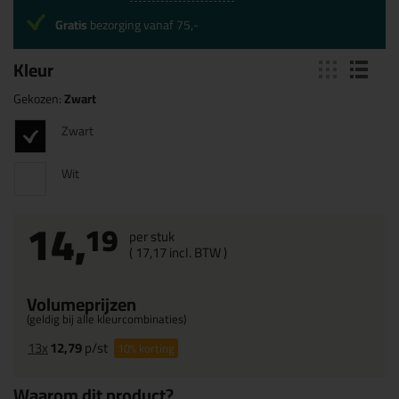
Gratis
bezorging vanaf 75,-
Kleur
Gekozen:
Zwart
Zwart
Wit
14,
19
per stuk
(
17,
17
incl. BTW )
Volumeprijzen
(geldig bij alle kleurcombinaties)
13x
12,79
p/st
10%
korting
Waarom dit product?