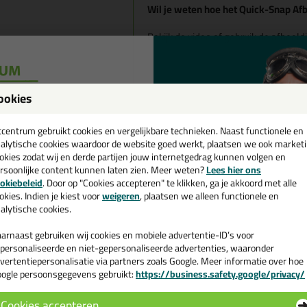
Wil je weten hoe het Quick-Snap A
Bekijk de video of gebruik de afbeeld
ookies
een
cadeau 💚
tcentrum gebruikt cookies en vergelijkbare technieken. Naast functionele en
alytische cookies waardoor de website goed werkt, plaatsen we ook market
okies zodat wij en derde partijen jouw internetgedrag kunnen volgen en
rsoonlijke content kunnen laten zien. Meer weten?
Lees hier ons
e nieuwsbrief en ontvang een
okiebeleid
. Door op "Cookies accepteren" te klikken, ga je akkoord met alle
v. €35,-
bij je eerste bestelling!
okies. Indien je kiest voor
weigeren
, plaatsen we alleen functionele en
alytische cookies.
arnaast gebruiken wij cookies en mobiele advertentie-ID’s voor
personaliseerde en niet-gepersonaliseerde advertenties, waaronder
vertentiepersonalisatie via partners zoals Google. Meer informatie over hoe
ogle persoonsgegevens gebruikt:
https://business.safety.google/privacy/
 de actiecode ›
Cookies accepteren