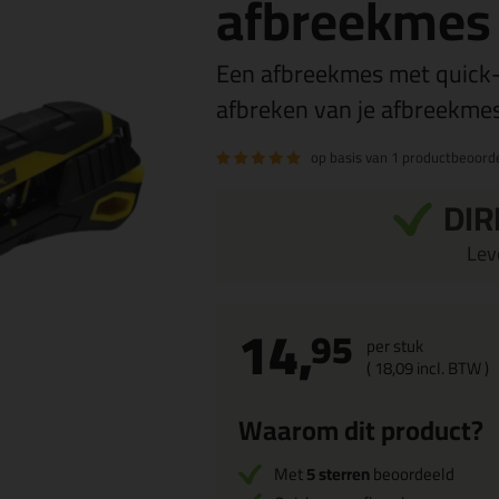
afbreekme
Een afbreekmes met quick-
afbreken van je afbreekme
op basis van
1 productbeoorde
DIR
Leve
14,
95
per stuk
(
18,
09
incl. BTW )
Waarom dit product?
Met
5 sterren
beoordeeld