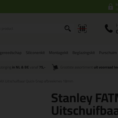
I
a
gereedschap
Siliconenkit
Montagekit
Beglazingskit
Purschuim
zorging
in NL & BE
vanaf
75,-
Grootste assortiment
uit voorraad le
AX Uitschuifbaar Quick-Snap afbreekmes 18mm
Stanley FA
Uitschuifba