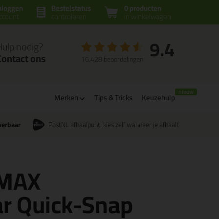
nloggen
Bestelstatus
0 producten
ccount
controleren
in winkelwagen
9.4
Hulp nodig?
Contact ons
16.428 beoordelingen
Merken
Tips & Tricks
Keuzehulp
verbaar
PostNL afhaalpunt: kies zelf wanneer je afhaalt
TMAX
ar Quick-Snap