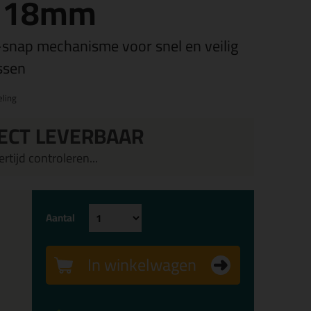
s 18mm
snap mechanisme voor snel en veilig
ssen
ling
ECT LEVERBAAR
rtijd controleren...
Aantal
In winkelwagen