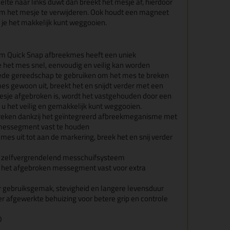
elte naar links duwt dan breekt het mesje af, hierdoor
m het mesje te verwijderen. Ook houdt een magneet
je het makkelijk kunt weggooien.
Quick Snap afbreekmes heeft een uniek
et mes snel, eenvoudig en veilig kan worden
ede gereedschap te gebruiken om het mes te breken
 mes gewoon uit, breekt het en snijdt verder met een
esje afgebroken is, wordt het vastgehouden door een
u het veilig en gemakkelijk kunt weggooien.
fbreken dankzij het geïntegreerd afbreekmeganisme met
messegment vast te houden
t mes uit tot aan de markering, breek het en snij verder
t zelfvergrendelend messchuifsysteem
 het afgebroken messegment vast voor extra
or gebruiksgemak, stevigheid en langere levensduur
 afgewerkte behuizing voor betere grip en controle
0