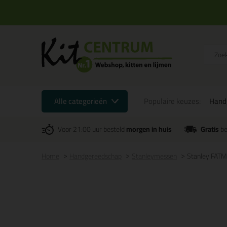
Alle categorieën
Populaire keuzes:
Hand
Voor 21:00 uur besteld
morgen in huis
Gratis
be
Home
Handgereedschap
Stanleymessen
Stanley FATM