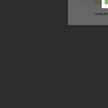
Nee, ik
*Geldig bi