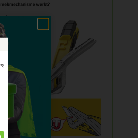
fbreekmechanisme werkt?
ing hieronder:
ing