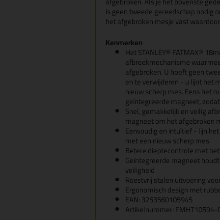
afgebroken. Als je het bovenste gede
is geen tweede gereedschap nodig o
het afgebroken mesje vast waardoor 
Kenmerken
Het STANLEY® FATMAX® 18mm 
afbreekmechanisme waarmee h
afgebroken. U hoeft geen twe
en te verwijderen - u lijnt het
nieuw scherp mes. Eens het m
geïntegreerde magneet, zodat 
Snel, gemakkelijk en veilig a
magneet om het afgebroken 
Eenvoudig en intuïtief - lijn he
met een nieuw scherp mes.
Betere dieptecontrole met he
Geïntegreerde magneet houdt
veiligheid
Roestvrij stalen uitvoering vo
Ergonomisch design met rubber
EAN: 3253560105945
Artikelnummer: FMHT10594-