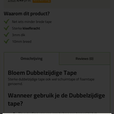
45%
korting
Waarom dit product?
Net iets minder brede tape
Sterke
kleefkracht
3mm dik
10mm breed
Omschrijving
Reviews (0)
Bloem Dubbelzijdige Tape
Sterke dubbelzijdige tape ook wel schuimtape of foamtape
genoemd.
Wanneer gebruik je de Dubbelzijdige
tape?
Als rugvulling voor een aan te brengen topseal bij het