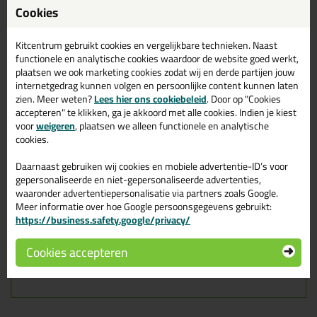
Cookies
plaatsen van enkel glas, isolatieglas en andere
glassoorten.
Als "anti-kraakbandje" tussen houten afwerklatten en
Kitcentrum gebruikt cookies en vergelijkbare technieken. Naast
kunststof kozijnen.
functionele en analytische cookies waardoor de website goed werkt,
Als afdichting in scheidingswanden en luchtkanalen in de
plaatsen we ook marketing cookies zodat wij en derde partijen jouw
machine en apparaten-bouw.
internetgedrag kunnen volgen en persoonlijke content kunnen laten
Als standsdelen ten behoeve van isolatie in bekastingen
zien. Meer weten?
Lees hier ons cookiebeleid
. Door op "Cookies
en in de automotive.
accepteren" te klikken, ga je akkoord met alle cookies. Indien je kiest
En meer!
voor
weigeren
, plaatsen we alleen functionele en analytische
Kenmerken
cookies.
Daarnaast gebruiken wij cookies en mobiele advertentie-ID’s voor
Sterke kleefkracht
gepersonaliseerde en niet-gepersonaliseerde advertenties,
Regelmatige celstructuur
waaronder advertentiepersonalisatie via partners zoals Google.
Vlotte verwerkbaarheid
Meer informatie over hoe Google persoonsgegevens gebruikt:
Geen waterabsorptie
Schokdempend
https://business.safety.google/privacy/
Chemicaliënbestendig
Grote isolatiewaarde
Cookies accepteren
In pakjes zonder afdekfolie (=ZA)
Rotvrij