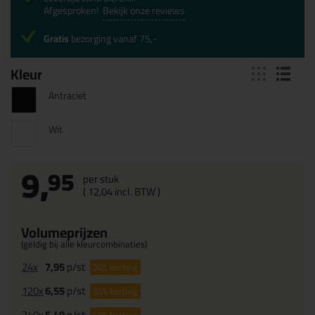
Afgesproken!
Bekijk onze reviews
Gratis
bezorging vanaf 75,-
Kleur
Antraciet
Wit
9,
95
per stuk
(
12,
04
incl. BTW )
Volumeprijzen
(geldig bij alle kleurcombinaties)
24x
7,95
p/st
20%
korting
120x
6,55
p/st
34%
korting
240x
5,49
p/st