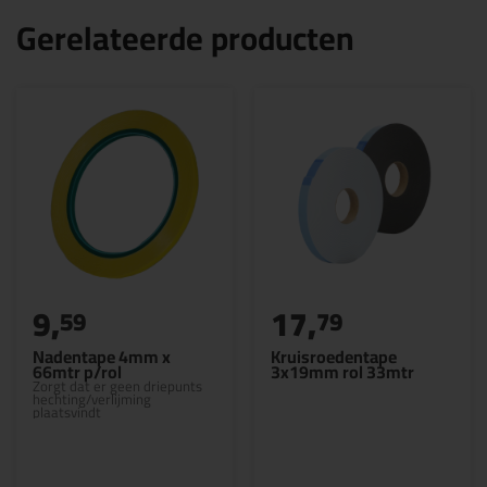
Gerelateerde producten
9,
17,
59
79
Nadentape 4mm x
Kruisroedentape
66mtr p/rol
3x19mm rol 33mtr
Zorgt dat er geen driepunts
hechting/verlijming
plaatsvindt