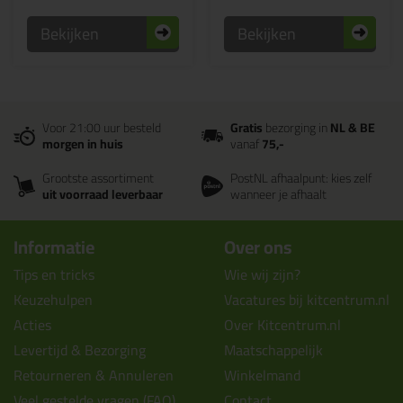
Bekijken
Bekijken
Voor 21:00 uur besteld
Gratis
bezorging in
NL & BE
morgen in huis
vanaf
75,-
Grootste assortiment
PostNL afhaalpunt: kies zelf
uit voorraad leverbaar
wanneer je afhaalt
Informatie
Over ons
Tips en tricks
Wie wij zijn?
Keuzehulpen
Vacatures bij kitcentrum.nl
Acties
Over Kitcentrum.nl
Levertijd & Bezorging
Maatschappelijk
Retourneren & Annuleren
Winkelmand
Veel gestelde vragen (FAQ)
Contact