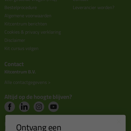
Bestelprocedure
Leverancier worden?
Algemene voorwaarden
Kitcentrum berichten
Cookies & privacy verklaring
Disclaimer
Kit cursus volgen
Contact
Kitcentrum B.V.
Alle contactgegevens >
Altijd op de hoogte blijven?
Nieuws, tips en exclusieve deals rechtstreeks in je
Ontvang een
inbox