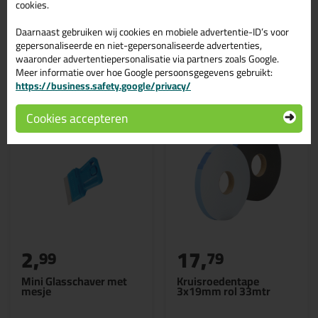
cookies.
Daarnaast gebruiken wij cookies en mobiele advertentie-ID’s voor
gepersonaliseerde en niet-gepersonaliseerde advertenties,
waaronder advertentiepersonalisatie via partners zoals Google.
Gerelateerde producten
Meer informatie over hoe Google persoonsgegevens gebruikt:
https://business.safety.google/privacy/
Cookies accepteren
2,
17,
99
79
Mini Glasschaver met
Kruisroedentape
mesje
3x19mm rol 33mtr