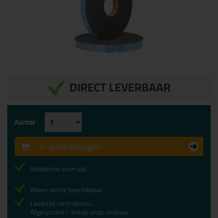
DIRECT LEVERBAAR
Aantal
In winkelwagen
Voldoende voorraad
Alleen online beschikbaar
Levertijd controleren...
Afgesproken!
Bekijk onze reviews