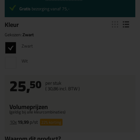
Gratis
bezorging vanaf 75,-
Kleur
Gekozen:
Zwart
Zwart
Wit
25,
50
per stuk
(
30,
86
incl. BTW )
Volumeprijzen
(geldig bij alle kleurcombinaties)
10x
19,99
p/st
22%
korting
Waarom dit product?