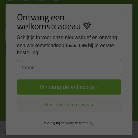
Nieuws, tips en exclusieve deals rechtstreeks in je
Ontvang een
inbox
welkomstcadeau 💚
Email
Schijf je in voor onze nieuwsbrief en ontvang
t.w.v. €35
een welkomstcadeau
bij je eerste
Inschrijven
bestelling!
Email
Kitcentrum is trots op:
Ontvang de actiecode ›
Alle prijzen zijn in EURO en excl. 21% BTW
Nee, ik wil geen cadeau
wijzig naar incl. BTW
*Geldig bij aankoop vanaf €125,-