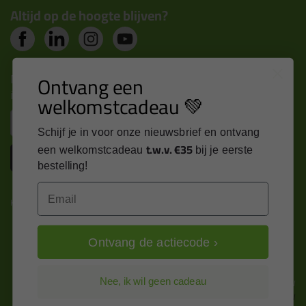
Altijd op de hoogte blijven?
Nieuws, tips en exclusieve deals rechtstreeks in je
Ontvang een
inbox
welkomstcadeau 💚
Email
Schijf je in voor onze nieuwsbrief en ontvang
t.w.v. €35
een welkomstcadeau
bij je eerste
Inschrijven
bestelling!
Email
Kitcentrum is trots op:
Ontvang de actiecode ›
Alle prijzen zijn in EURO en excl. 21% BTW
Nee, ik wil geen cadeau
wijzig naar incl. BTW