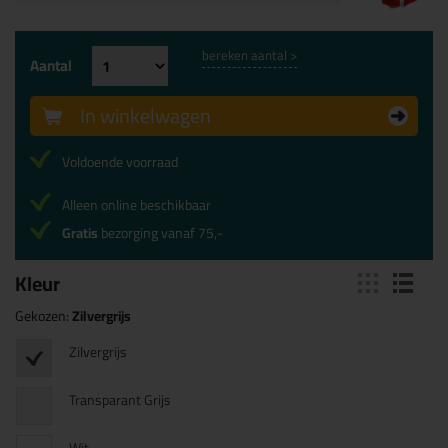
bereken aantal >
Aantal
In winkelwagen
Voldoende voorraad
Alleen online beschikbaar
Gratis
bezorging vanaf 75,-
Kleur
Gekozen:
Zilvergrijs
Zilvergrijs
Transparant Grijs