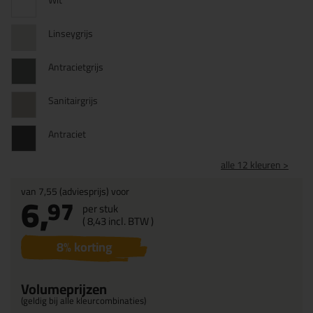
Wit
Linseygrijs
Antracietgrijs
Sanitairgrijs
Antraciet
alle 12 kleuren >
van
7,55
(adviesprijs) voor
6,
97
per stuk
(
8,
43
incl. BTW )
8
% korting
Volumeprijzen
(geldig bij alle kleurcombinaties)