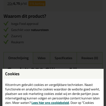
20x
6,75
p/st
11%
korting
Waarom dit product?
Isega Food approval
Geschikt voor
natuursteen
Zuurvrij
Reukarm
Omschrijving
Video
Specificaties
Reviews (0)
Seal-It 250 Silicon All
400ml in Zilvergrijs
Cookies
Zoek je kit in een specifieke kleur? Gevonden! Deze sanitairkit
Kitcentrum gebruikt cookies en vergelijkbare technieken. Naast
Seal-It 250 Silicon All 400ml in de kleur Zilvergrijs is te gebruiken
functionele en analytische cookies waardoor de website goed werkt,
voor verschillende toepassingen. Een duurzame en veelzijdige kit
plaatsen we ook marketing cookies zodat wij en derde partijen jouw
welke makkelijk te verwerken is. Perfect als je een bijpassende
internetgedrag kunnen volgen en persoonlijke content kunnen laten
kleur zoekt met gegarandeerd een topresultaat. Bestel de Seal-It
zien. Meer weten?
Lees hier ons cookiebeleid
. Door op "Cookies
250 Silicon All 400ml in kleur Zilvergrijs vandaag nog! Op voorraad