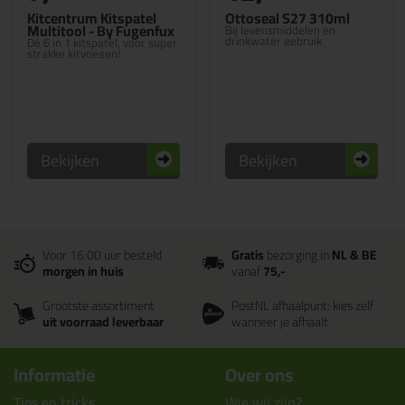
Kitcentrum Kitspatel
Ottoseal S27 310ml
Multitool - By Fugenfux
Bij levensmiddelen en
drinkwater gebruik
Dé 6 in 1 kitspatel, voor super
strakke kitvoegen!
Bekijken
Bekijken
Voor 16:00 uur besteld
Gratis
bezorging in
NL & BE
morgen in huis
vanaf
75,-
Grootste assortiment
PostNL afhaalpunt: kies zelf
uit voorraad leverbaar
wanneer je afhaalt
Informatie
Over ons
Tips en tricks
Wie wij zijn?