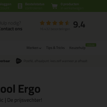
nloggen
Bestelstatus
0 producten
ccount
controleren
in winkelwagen
9.4
Hulp nodig?
Contact ons
16.432 beoordelingen
Merken
Tips & Tricks
Keuzehulp
verbaar
PostNL afhaalpunt: kies zelf wanneer je afhaalt
tool Ergo
c | De prijsvechter!