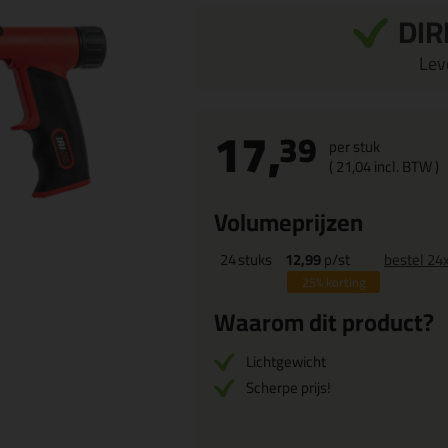
DIR
Leve
17,
39
per stuk
(
21,
04
incl. BTW )
Volumeprijzen
24
stuks
12,99
p/st
bestel 24
25%
korting
Waarom dit product?
Lichtgewicht
Scherpe prijs!