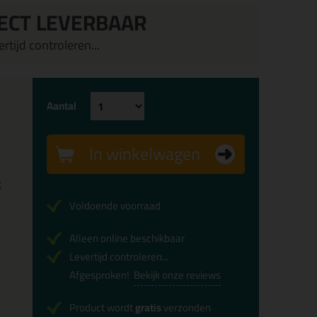
ECT LEVERBAAR
rtijd controleren...
Aantal
In winkelwagen
x
Voldoende voorraad
Alleen online beschikbaar
Levertijd controleren...
Afgesproken!
Bekijk onze reviews
Product wordt
gratis
verzonden