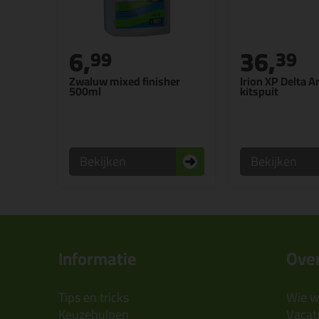
6,
36,
99
39
Zwaluw mixed finisher
Irion XP Delta A
500ml
kitspuit
Bekijken
Bekijken
Informatie
Over
Tips en tricks
Wie wi
Keuzehulpen
Vacatu