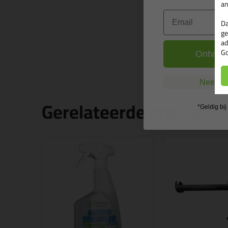
an
Email
Da
ge
ad
Go
Ontvang
Nee, ik
Gerelateerde producte
*Geldig bi