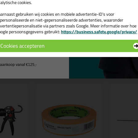
doorspuiten, zodat er geen luchtvochti
alytische cookies.
Tips & tricks voor Irio
arnaast gebruiken wij cookies en mobiele advertentie-ID’s voor
personaliseerde en niet-gepersonaliseerde advertenties, waaronder
In de volgende blogs wordt dit produc
vertentiepersonalisatie via partners zoals Google. Meer informatie over hoe
Je purpistool schoonmaken , h
ogle persoonsgegevens gebruikt:
https://business.safety.google/privacy/
 de actiecode ›
Cookies accepteren
 wil geen cadeau
n
j aankoop vanaf €125,-