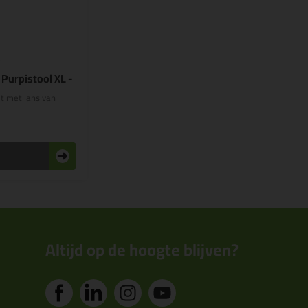
5
Purpistool XL -
t met lans van
n
Altijd op de hoogte blijven?