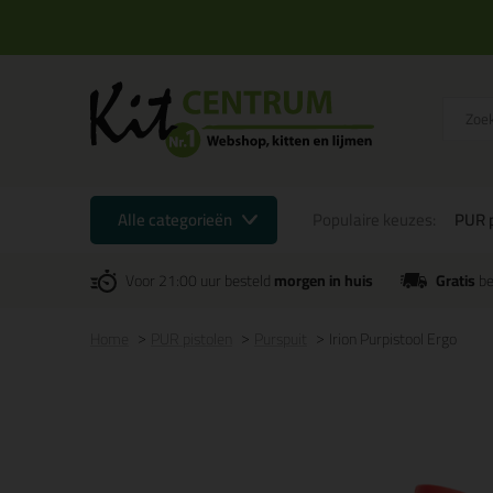
Alle categorieën
Populaire keuzes:
PUR p
Voor 21:00 uur besteld
morgen in huis
Gratis
be
Home
PUR pistolen
Purspuit
Irion Purpistool Ergo