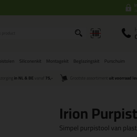
I
a
istolen
Siliconenkit
Montagekit
Beglazingskit
Purschuim
zorging
in NL & BE
vanaf
75,-
Grootste assortiment
uit voorraad le
Irion Purpis
Simpel purpistool van plasti