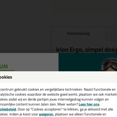
Omschrijving
Irion Ergo, simpel des
Wanneer je een goedkoop purpistool w
jou!
De Ergo is een lichtgewicht kunststo
ookies
Kenmerken
een
Stabiel plastic pistool
Transportpijp en trekker gema
cadeau 💚
tcentrum gebruikt cookies en vergelijkbare technieken. Naast functionele en
Zachte rubberen handgreep
alytische cookies waardoor de website goed werkt, plaatsen we ook market
Extra grote stelschroef
okies zodat wij en derde partijen jouw internetgedrag kunnen volgen en
rsoonlijke content kunnen laten zien. Meer weten?
Lees hier ons
e nieuwsbrief en ontvang een
Let op!
okiebeleid
. Door op "Cookies accepteren" te klikken, ga je akkoord met alle
Laat altijd een gevulde bus op het pis
v. €35,-
bij je eerste bestelling!
okies. Indien je kiest voor
weigeren
, plaatsen we alleen functionele en