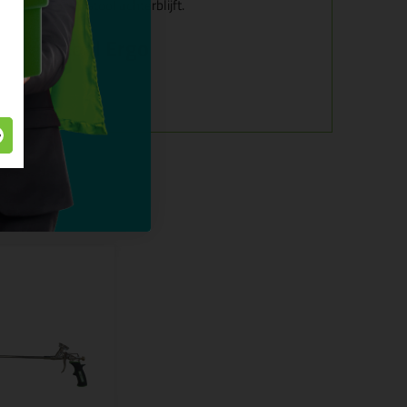
gheid in het pistool achterblijft.
n Purpistool Ergo
t gebruikt:
oe dan?