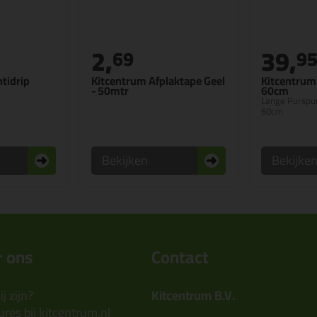
2,
39,
69
9
ntidrip
Kitcentrum Afplaktape Geel
Kitcentrum 
- 50mtr
60cm
Lange Purspui
60cm
Bekijken
Bekijke
 ons
Contact
j zijn?
Kitcentrum B.V.
res bij kitcentrum.nl