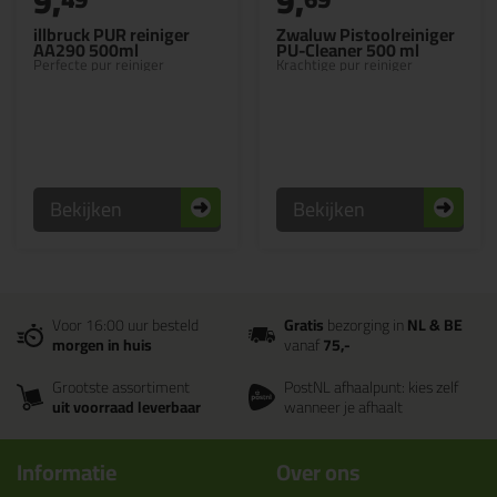
9,
9,
illbruck PUR reiniger
Zwaluw Pistoolreiniger
AA290 500ml
PU-Cleaner 500 ml
Perfecte pur reiniger
Krachtige pur reiniger
Bekijken
Bekijken
Voor 16:00 uur besteld
Gratis
bezorging in
NL & BE
morgen in huis
vanaf
75,-
Grootste assortiment
PostNL afhaalpunt: kies zelf
uit voorraad leverbaar
wanneer je afhaalt
Informatie
Over ons