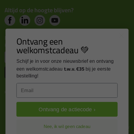
Altijd op de hoogte blijven?
Nieuws, tips en exclusieve deals rechtstreeks in je
Ontvang een
inbox
welkomstcadeau 💚
Email
Schijf je in voor onze nieuwsbrief en ontvang
t.w.v. €35
een welkomstcadeau
bij je eerste
Inschrijven
bestelling!
Email
Kitcentrum is trots op:
Ontvang de actiecode ›
Alle prijzen zijn in EURO en excl. 21% BTW
Nee, ik wil geen cadeau
wijzig naar incl. BTW