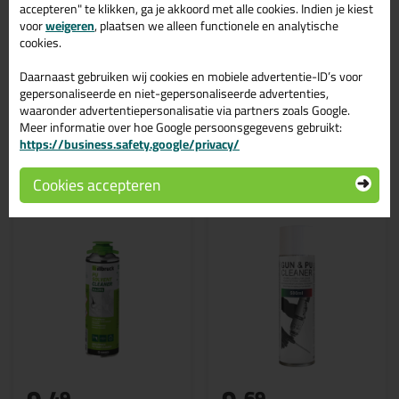
accepteren" te klikken, ga je akkoord met alle cookies. Indien je kiest
Perfect handmatig te vernevelen met verstuiver en
voor
weigeren
, plaatsen we alleen functionele en analytische
uitstekend te doseren met purpistool
cookies.
Verwijderd, ontvet en reinigt
Alleen geschikt voor ondergronden en materialen, welke
verdraagzaam zijn met Seal-it® 450 Pur Cleaner
Daarnaast gebruiken wij cookies en mobiele advertentie-ID’s voor
gepersonaliseerde en niet-gepersonaliseerde advertenties,
waaronder advertentiepersonalisatie via partners zoals Google.
Meer informatie over hoe Google persoonsgegevens gebruikt:
https://business.safety.google/privacy/
Gerelateerde producten
Cookies accepteren
49
69