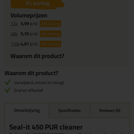
6
% korting
Volumeprijzen
12x
5,99
p/st
20%
korting
48x
5,35
p/st
28%
korting
120x
4,81
p/st
35%
korting
Waarom dit product?
Waarom dit product?
Verwijderd, ontvet en reinigt
Snel en effectief
Omschrijving
Specificaties
Reviews (0)
Seal-it 450 PUR cleaner