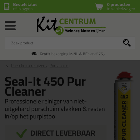
Bestelstatus
0 producten
of inloggen
in winkelwagen
Gratis
bezorging
in NL & BE
vanaf
75,-
Purschuim reinigers
(Purschuim)
Seal-It 450 Pur
Cleaner
Professionele reiniger van niet-
uitgehard purschuim vlekken & resten
in/op het purpistool
DIRECT LEVERBAAR