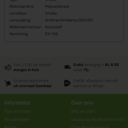
Materiaal lens:
Polycarbonaat
Lenskleur:
Smoke
Lenscoating:
Antikras/Antidamp (AS)/(AF)
Materiaal montuur:
Kunststof
Normering:
EN 166
Voor 21:00 uur besteld
Gratis
bezorging in
NL & BE
morgen in huis
vanaf
75,-
Grootste assortiment
PostNL afhaalpunt: kies zelf
uit voorraad leverbaar
wanneer je afhaalt
Informatie
Over ons
Tips en tricks
Wie wij zijn?
Keuzehulpen
Vacatures bij kitcentrum.nl
Acties
Over Kitcentrum.nl