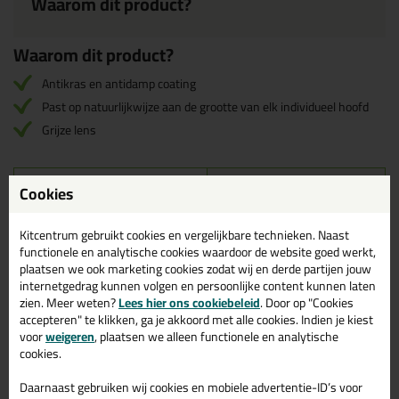
Waarom dit product?
Waarom dit product?
Antikras en antidamp coating
Past op natuurlijkwijze aan de grootte van elk individueel hoofd
Grijze lens
Omschrijving
Reviews (0)
Cookies
3M SecureFit SF400
Kitcentrum gebruikt cookies en vergelijkbare technieken. Naast
Veiligheidsbril - Donker
functionele en analytische cookies waardoor de website goed werkt,
plaatsen we ook marketing cookies zodat wij en derde partijen jouw
De 3M SecureFit SF400 Veiligheidsbril is voorzien van een
internetgedrag kunnen volgen en persoonlijke content kunnen laten
antikras (AS) en antidamp (AF) coating eigenschappen voor
zien. Meer weten?
Lees hier ons cookiebeleid
. Door op "Cookies
maximale bescherming. De bril kan dankzij een
accepteren" te klikken, ga je akkoord met alle cookies. Indien je kiest
wetenschappelijke ontdekking op natuurlijke wijze zichzelf
voor
weigeren
, plaatsen we alleen functionele en analytische
aanpassen aan de grootte van elk individueel hoofd. Hierdoor is de
cookies.
bril voor ieder individu comfortabel te dragen. Daarnaast zijn de
brilveren zijn gemaakt van een zacht en elastisch materiaal voor
Daarnaast gebruiken wij cookies en mobiele advertentie-ID’s voor
meer grip en comfort bij de oren.