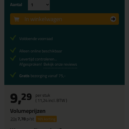
Aantal
In winkelwagen
Voldoende voorraad
Alleen online beschikbaar
Levertijd controleren...
Afgesproken!
Bekijk onze reviews
Gratis
bezorging vanaf 75,-
9,
29
per stuk
(
11,
24
incl. BTW )
Volumeprijzen
20x
7,78
p/st
16%
korting