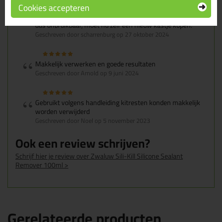
Cookies accepteren
bij het openen is het kwastje dat in het potje zit verhard,
dus onbruikbaar, moet nu zelf een nieuw kastje kopen.
Geschreven door scharrenburg op 27 oktober 2024
Makkelijk verwerken en goede resultaten
Geschreven door Arnold op 9 juni 2024
Gebruikt volgens handleiding kitresten konden makkelijk
worden verwijderd
Geschreven door Noel op 5 november 2023
Ook een review schrijven?
Schrijf hier je review over Zwaluw Sili-Kill Silicone Sealant
Remover 100ml >
Gerelateerde producten