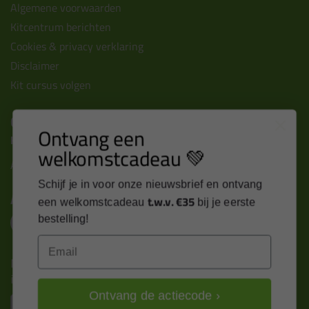
Algemene voorwaarden
Kitcentrum berichten
Cookies & privacy verklaring
Disclaimer
Kit cursus volgen
Contact
Ontvang een
Kitcentrum B.V.
welkomstcadeau 💚
Alle contactgegevens >
Schijf je in voor onze nieuwsbrief en ontvang
Altijd op de hoogte blijven?
t.w.v. €35
een welkomstcadeau
bij je eerste
bestelling!
Email
Nieuws, tips en exclusieve deals rechtstreeks in je
inbox
Ontvang de actiecode ›
Email