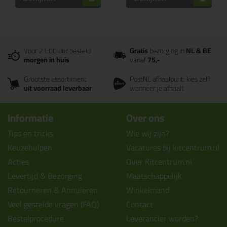
Voor 21:00 uur besteld
Gratis
bezorging in
NL & BE
morgen in huis
vanaf
75,-
Grootste assortiment
PostNL afhaalpunt: kies zelf
uit voorraad leverbaar
wanneer je afhaalt
Informatie
Over ons
Tips en tricks
Wie wij zijn?
Keuzehulpen
Vacatures bij kitcentrum.nl
Acties
Over Kitcentrum.nl
Levertijd & Bezorging
Maatschappelijk
Retourneren & Annuleren
Winkelmand
Veel gestelde vragen (FAQ)
Contact
Bestelprocedure
Leverancier worden?