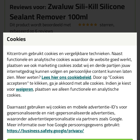
Zwaluw Sili-Kill Silicone
Reviews voor:
Sealant Remover 100ml
Dit product wordt beoordeeld met
sterren,
gebaseerd op
6
reviews
Cookies
Ja
Kitcentrum gebruikt cookies en vergelijkbare technieken. Naast
Geschreven door Maes jp op 17 juni 2026
functionele en analytische cookies waardoor de website goed werkt,
plaatsen we ook marketing cookies zodat wij en derde partijen jouw
internetgedrag kunnen volgen en persoonlijke content kunnen laten
Verpakking opent niet makkelijk, wat prima is met
zien. Meer weten?
Lees hier ons cookiebeleid
. Door op "Cookies
kinderen in huis.
accepteren" te klikken, ga je akkoord met alle cookies. Indien je kiest
Goed aan te brengen met het kwastje, verwijdert echt alle
voor
weigeren
, plaatsen we alleen functionele en analytische
kitrestjes goed!
cookies.
Geschreven door Marion op 26 november 2025
Daarnaast gebruiken wij cookies en mobiele advertentie-ID’s voor
gepersonaliseerde en niet-gepersonaliseerde advertenties,
Goed schudden voor gebruik is gewenst. Daarna is het
waaronder advertentiepersonalisatie via partners zoals Google.
uitsmeren, even wachten en zie daar. De oude kitresten
Meer informatie over hoe Google persoonsgegevens gebruikt:
gaan er zo af.
https://business.safety.google/privacy/
Geschreven door Wim op 27 december 2024