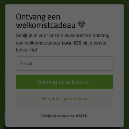
Cookies & privacy verklaring
Ontvang een
Disclaimer
welkomstcadeau 💚
Kit cursus volgen
Contact
Schijf je in voor onze nieuwsbrief en ontvang
t.w.v. €35
een welkomstcadeau
bij je eerste
Kitcentrum B.V.
bestelling!
Alle contactgegevens >
Email
Altijd op de hoogte blijven?
Ontvang de actiecode ›
Nieuws, tips en exclusieve deals rechtstreeks in je
Nee, ik wil geen cadeau
inbox
Email
*Geldig bij aankoop vanaf €125,-