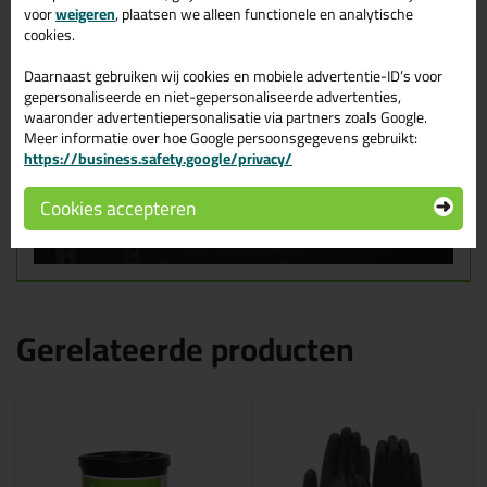
Instructievideo Griffon T-88 PVC-lijm
voor
weigeren
, plaatsen we alleen functionele en analytische
cookies.
Daarnaast gebruiken wij cookies en mobiele advertentie-ID’s voor
gepersonaliseerde en niet-gepersonaliseerde advertenties,
waaronder advertentiepersonalisatie via partners zoals Google.
Meer informatie over hoe Google persoonsgegevens gebruikt:
https://business.safety.google/privacy/
Cookies accepteren
Gerelateerde producten