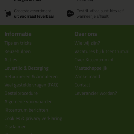
Grootste assortiment
PostNL afhaalpunt: kies zelf
uit voorraad leverbaar
wanneer je afhaalt
Informatie
Over ons
Tips en tricks
Wie wij zijn?
Keuzehulpen
Vacatures bij kitcentrum.nl
Acties
Over Kitcentrum.nl
Levertijd & Bezorging
Maatschappelijk
Retourneren & Annuleren
Winkelmand
Veel gestelde vragen (FAQ)
Contact
Bestelprocedure
Leverancier worden?
Algemene voorwaarden
Kitcentrum berichten
Cookies & privacy verklaring
Disclaimer