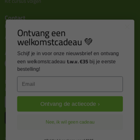
Kit cursus volgen
Contact
Kitcentrum B.V.
Ontvang een
Alle contactgegevens >
welkomstcadeau 💚
Altijd op de hoogte blijven?
Schijf je in voor onze nieuwsbrief en ontvang
t.w.v. €35
een welkomstcadeau
bij je eerste
bestelling!
Email
Nieuws, tips en exclusieve deals rechtstreeks in je
inbox
Email
Ontvang de actiecode ›
Inschrijven
Nee, ik wil geen cadeau
Kitcentrum is trots op: