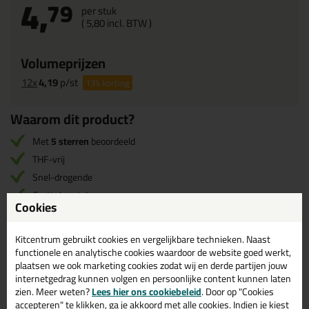
4,
79
per stuk
(
5,
80
incl. BTW )
Volumeprijzen
12x
4,19
p/st
13%
korting
Waarom dit product?
Met
5 sterren
beoordeeld
THF-vrij
Snel-drogende
Gratis borstel
Cookies
Bestendig tegen wel 16 bar druk
EN 1329, 1452, 1453 en 1455 conform
Kitcentrum gebruikt cookies en vergelijkbare technieken. Naast
functionele en analytische cookies waardoor de website goed werkt,
plaatsen we ook marketing cookies zodat wij en derde partijen jouw
Omschrijving
Video
Specificaties
Reviews (2)
internetgedrag kunnen volgen en persoonlijke content kunnen laten
zien. Meer weten?
Lees hier ons cookiebeleid
. Door op "Cookies
accepteren" te klikken, ga je akkoord met alle cookies. Indien je kiest