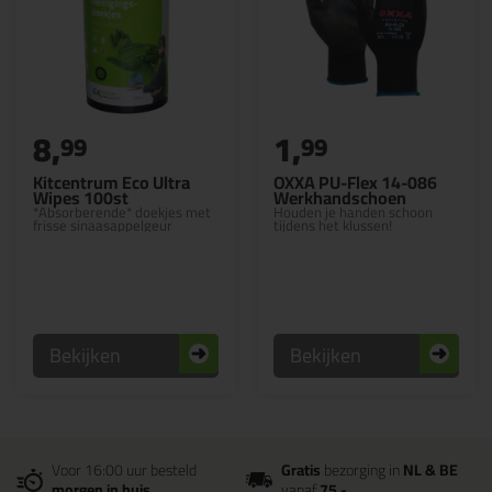
8,
1,
99
99
Kitcentrum Eco Ultra
OXXA PU-Flex 14-086
Wipes 100st
Werkhandschoen
*Absorberende* doekjes met
Houden je handen schoon
frisse sinaasappelgeur
tijdens het klussen!
Bekijken
Bekijken
Voor 16:00 uur besteld
Gratis
bezorging in
NL & BE
morgen in huis
vanaf
75,-