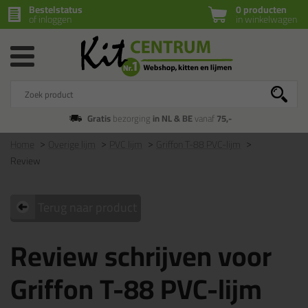
Bestelstatus
0 producten
of inloggen
in winkelwagen
Gratis
bezorging
in NL & BE
vanaf
75,-
Home
Overige lijm
PVC lijm
Griffon T-88 PVC-lijm
Review
Terug naar product
Review schrijven voor
Griffon T-88 PVC-lijm