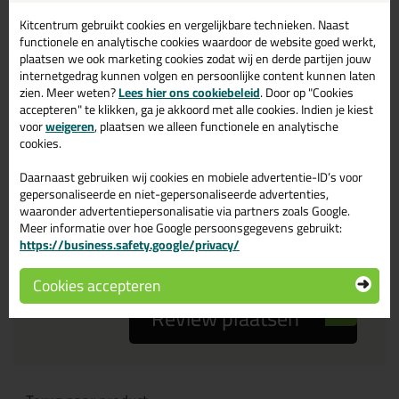
Kitcentrum gebruikt cookies en vergelijkbare technieken. Naast
Je ervaring
functionele en analytische cookies waardoor de website goed werkt,
plaatsen we ook marketing cookies zodat wij en derde partijen jouw
internetgedrag kunnen volgen en persoonlijke content kunnen laten
zien. Meer weten?
Lees hier ons cookiebeleid
. Door op "Cookies
accepteren" te klikken, ga je akkoord met alle cookies. Indien je kiest
voor
weigeren
, plaatsen we alleen functionele en analytische
cookies.
Beoordeling
Daarnaast gebruiken wij cookies en mobiele advertentie-ID’s voor
gepersonaliseerde en niet-gepersonaliseerde advertenties,
waaronder advertentiepersonalisatie via partners zoals Google.
Zou jij dit product aanbevelen bij anderen?
Meer informatie over hoe Google persoonsgegevens gebruikt:
https://business.safety.google/privacy/
ja
nee
Cookies accepteren
Review plaatsen