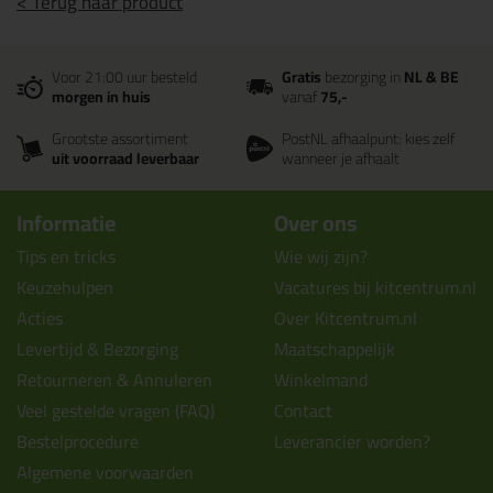
< Terug naar product
Voor 21:00 uur besteld
Gratis
bezorging in
NL & BE
morgen in huis
vanaf
75,-
Grootste assortiment
PostNL afhaalpunt: kies zelf
uit voorraad leverbaar
wanneer je afhaalt
Informatie
Over ons
Tips en tricks
Wie wij zijn?
Keuzehulpen
Vacatures bij kitcentrum.nl
Acties
Over Kitcentrum.nl
Levertijd & Bezorging
Maatschappelijk
Retourneren & Annuleren
Winkelmand
Veel gestelde vragen (FAQ)
Contact
Bestelprocedure
Leverancier worden?
Algemene voorwaarden