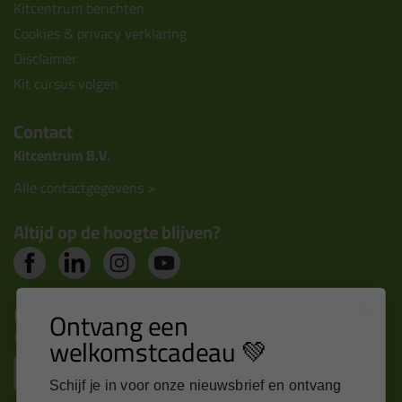
Kitcentrum berichten
Cookies & privacy verklaring
Disclaimer
Kit cursus volgen
Contact
Kitcentrum B.V.
Alle contactgegevens >
Altijd op de hoogte blijven?
Nieuws, tips en exclusieve deals rechtstreeks in je
Ontvang een
inbox
welkomstcadeau 💚
Email
Schijf je in voor onze nieuwsbrief en ontvang