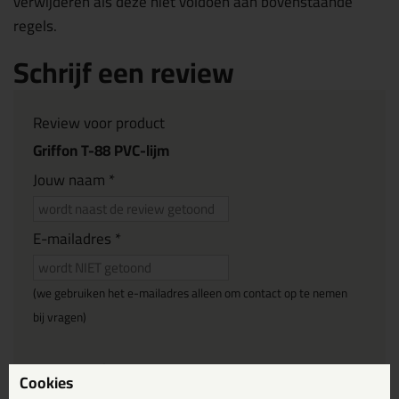
verwijderen als deze niet voldoen aan bovenstaande
regels.
Schrijf een review
Review voor product
Griffon T-88 PVC-lijm
Jouw naam *
E-mailadres *
(we gebruiken het e-mailadres alleen om contact op te nemen
bij vragen)
Reviewtitel *
Cookies