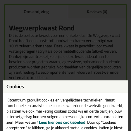
Omschrijving
Reviews (0)
Wegwerpkwast Rond
Dit is de perfecte kwast voor een enkele klus. De Wegwerpkwast
Rond heeft een kunststof handvat en haren vervaardigd van
100% zuiver varkenshaar. Deze kwast is geschikt voor zowel
watergedragen (acryl) als oplosmiddelhoudende (alkyd) verven.
Dankzij zijn aantrekkelijke prijs is deze kwast ideaal aan te
bevelen voor projecten waarbij agressieve, oplosmiddelhoudende
producten worden gebruikt. Voorbeelden van dergelijke producten
zijn antifouling, tweecomponentenverf, vloerverf, roestwerende
verf en afbijtmiddelen.
Cookies
Kenmerken
Bus van kunststof
Steel van kunststof
Kitcentrum gebruikt cookies en vergelijkbare technieken. Naast
Wit varkenshaar
functionele en analytische cookies waardoor de website goed werkt,
Patentkwast acryl
plaatsen we ook marketing cookies zodat wij en derde partijen jouw
internetgedrag kunnen volgen en persoonlijke content kunnen laten
Tips & tricks voor Wegwerpkwast
zien. Meer weten?
Lees hier ons cookiebeleid
. Door op "Cookies
accepteren" te klikken, ga je akkoord met alle cookies. Indien je kiest
Rond