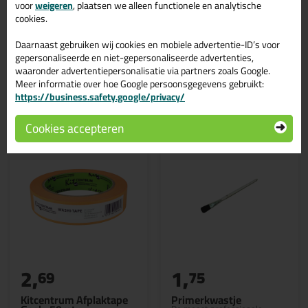
voor
weigeren
, plaatsen we alleen functionele en analytische
In de volgende blogs wordt dit product gebruikt:
cookies.
Houtrot repareren? Makkelijk en snel in 4 stappen!
Daarnaast gebruiken wij cookies en mobiele advertentie-ID’s voor
gepersonaliseerde en niet-gepersonaliseerde advertenties,
waaronder advertentiepersonalisatie via partners zoals Google.
Meer informatie over hoe Google persoonsgegevens gebruikt:
Gerelateerde producten
https://business.safety.google/privacy/
Cookies accepteren
2,
1,
69
75
Kitcentrum Afplaktape
Primerkwastje