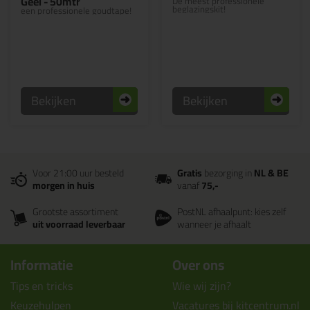
Geel - 50mtr
De meest professionele
beglazingskit!
een professionele goudtape!
Bekijken
Bekijken
Voor 21:00 uur besteld
Gratis
bezorging in
NL & BE
morgen in huis
vanaf
75,-
Grootste assortiment
PostNL afhaalpunt: kies zelf
uit voorraad leverbaar
wanneer je afhaalt
Informatie
Over ons
Tips en tricks
Wie wij zijn?
Keuzehulpen
Vacatures bij kitcentrum.nl