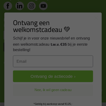
Nieuws, tips en exclusieve deals rechtstreeks in je
Ontvang een
inbox
welkomstcadeau 💚
Email
Schijf je in voor onze nieuwsbrief en ontvang
t.w.v. €35
een welkomstcadeau
bij je eerste
Inschrijven
bestelling!
Email
Kitcentrum is trots op:
Ontvang de actiecode ›
Alle prijzen zijn in EURO en excl. 21% BTW
Nee, ik wil geen cadeau
wijzig naar incl. BTW
*Geldig bij aankoop vanaf €125,-