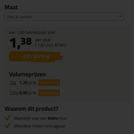
Maat
Kies je variant
van
1,80
(adviesprijs) voor
1,
38
per stuk
(
1,
67
incl. BTW )
23
% korting
Volumeprijzen
12x
1,20
p/st
33%
korting
120x
0,90
p/st
50%
korting
Waarom dit product?
Makkelijk voor een
kleine
klus
Meerdere maten verkrijgbaar