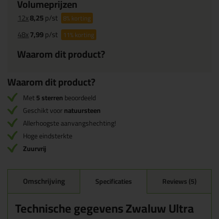
Volumeprijzen
12x
8,25
p/st
8%
korting
48x
7,99
p/st
11%
korting
Waarom dit product?
Waarom dit product?
Met
5 sterren
beoordeeld
Geschikt voor
natuursteen
Allerhoogste aanvangshechting!
Hoge eindsterkte
Zuurvrij
Omschrijving
Specificaties
Reviews (5)
Technische gegevens Zwaluw Ultra