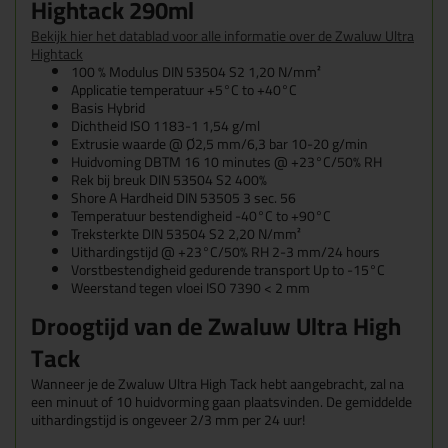
Hightack 290ml
Bekijk hier het datablad voor alle informatie over de Zwaluw Ultra
Hightack
100 % Modulus DIN 53504 S2 1,20 N/mm²
Applicatie temperatuur +5°C to +40°C
Basis Hybrid
Dichtheid ISO 1183-1 1,54 g/ml
Extrusie waarde @ Ø2,5 mm/6,3 bar 10-20 g/min
Huidvoming DBTM 16 10 minutes @ +23°C/50% RH
Rek bij breuk DIN 53504 S2 400%
Shore A Hardheid DIN 53505 3 sec. 56
Temperatuur bestendigheid -40°C to +90°C
Treksterkte DIN 53504 S2 2,20 N/mm²
Uithardingstijd @ +23°C/50% RH 2-3 mm/24 hours
Vorstbestendigheid gedurende transport Up to -15°C
Weerstand tegen vloei ISO 7390 < 2 mm
Droogtijd van de Zwaluw Ultra High
Tack
Wanneer je de Zwaluw Ultra High Tack hebt aangebracht, zal na
een minuut of 10 huidvorming gaan plaatsvinden. De gemiddelde
uithardingstijd is ongeveer 2/3 mm per 24 uur!