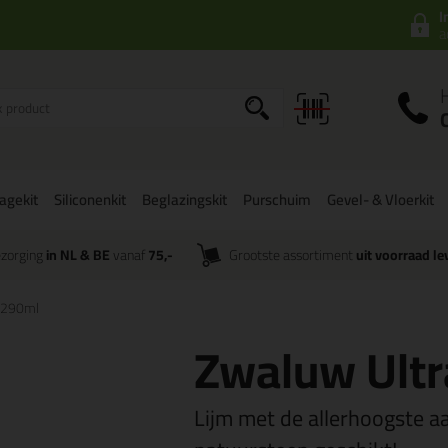
I
a
agekit
Siliconenkit
Beglazingskit
Purschuim
Gevel- & Vloerkit
zorging
in NL & BE
vanaf
75,-
Grootste assortiment
uit voorraad le
k 290ml
Zwaluw Ultr
Lijm met de allerhoogste a