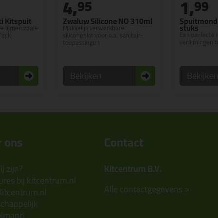
4,
1,
95
99
i Kitspuit
Zwaluw Silicone NO 310ml
Spuitmond 
stuks
e lijmen zoals
Makkelijk verwerkbare
Een perfecte 
Tack
siliconenkit voor o.a. sanitair-
verlijmingen 
toepassingen
Bekijken
Bekijke
 ons
Contact
j zijn?
Kitcentrum B.V.
res bij kitcentrum.nl
Alle contactgegevens >
Kitcentrum.nl
chappelijk
elmand