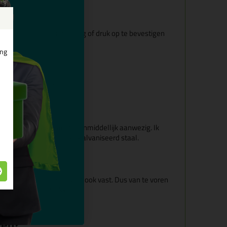
rt 2025
 snel zonder ondersteuning of druk op te bevestigen
ing
0 maart 2025
 goede lijmkracht.
i 2024
rengen. De kleefkracht is onmiddellijk aanwezig. Ik
 blauwe hardsteen en gegalvaniseerd staal.
2024
 ondergrond, daarna is vast ook vast. Dus van te voren
ut dan wordt het bikkelen.
 28 augustus 2023
ven?