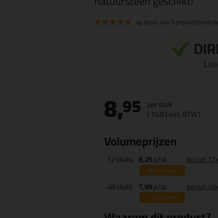
natuursteen geschikt!
op basis van
5 productbeoord
DIR
Leve
8,
95
per stuk
(
10,
83
incl. BTW )
Volumeprijzen
12
stuks
8,25
p/st
bestel 12
8%
korting
48
stuks
7,99
p/st
bestel 48
11%
korting
Waarom dit product?