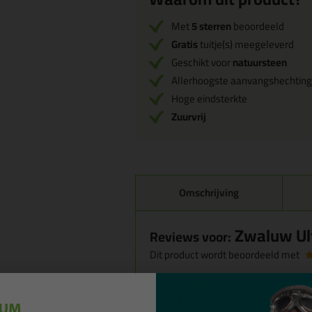
Met
5 sterren
beoordeeld
Gratis
tuitje(s) meegeleverd
Geschikt voor
natuursteen
Allerhoogste aanvangshechting
Hoge eindsterkte
Zuurvrij
Omschrijving
Zwaluw Ult
Reviews voor:
Dit product wordt beoordeeld met
Een uitstekend produkt, kreeft 