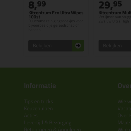
8,
29,
99
95
Kitcentrum Eco Ultra Wipes
Kitcentrum Mult
100st
Verlijmen van stugg
Duurzame reinigingsdoekjes voor
Zwaluw Ultra High 
bijvoorbeeld je gereedschap of
handen
Bekijken
Bekijken
Informatie
Over
Tips en tricks
Wie wi
Keuzehulpen
Vacatu
Acties
Over 
Levertijd & Bezorging
Maats
Retourneren & Annuleren
Wink