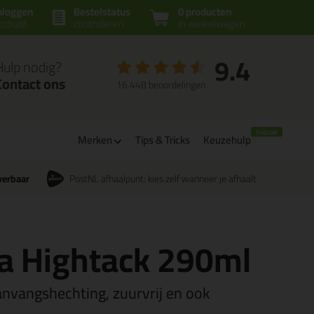
nloggen
Bestelstatus
0 producten
ccount
controleren
in winkelwagen
9.4
Hulp nodig?
Contact ons
16.448 beoordelingen
Merken
Tips & Tricks
Keuzehulp
verbaar
PostNL afhaalpunt: kies zelf wanneer je afhaalt
a Hightack 290ml
anvangshechting, zuurvrij en ook