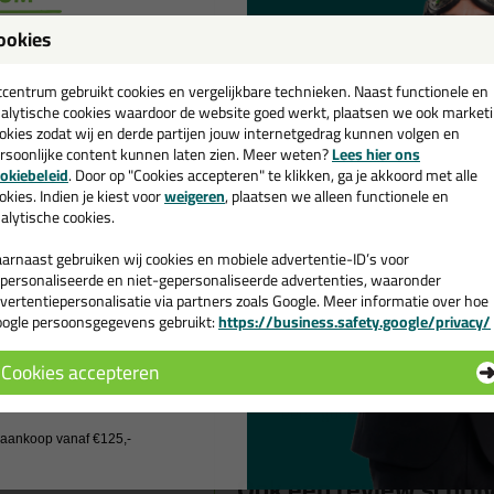
Geschreven door yvan op 22 maa
ookies
een
Heel soepel en hecht dus heel
cadeau 💚
tcentrum gebruikt cookies en vergelijkbare technieken. Naast functionele en
onderdeel te zetten.
alytische cookies waardoor de website goed werkt, plaatsen we ook market
Geschreven door Peter Joos op 2
okies zodat wij en derde partijen jouw internetgedrag kunnen volgen en
rsoonlijke content kunnen laten zien. Meer weten?
Lees hier ons
e nieuwsbrief en ontvang een
okiebeleid
. Door op "Cookies accepteren" te klikken, ga je akkoord met alle
Een stevige lijm voor een extra
v. €35,-
bij je eerste bestelling!
okies. Indien je kiest voor
weigeren
, plaatsen we alleen functionele en
Geschreven door John S op 23 jun
alytische cookies.
arnaast gebruiken wij cookies en mobiele advertentie-ID’s voor
Deze lijm is makkelijk aan te b
personaliseerde en niet-gepersonaliseerde advertenties, waaronder
maakte een verbinding tussen
vertentiepersonalisatie via partners zoals Google. Meer informatie over hoe
ogle persoonsgegevens gebruikt:
https://business.safety.google/privacy/
Geschreven door Koen op 1 mei 
 de actiecode ›
Cookies accepteren
Je hoort hoe de kit plakt op de
 wil geen cadeau
eerst goed uitmeten. Zit het fo
Geschreven door Hobby kitter op
j aankoop vanaf €125,-
Ook een review schrij