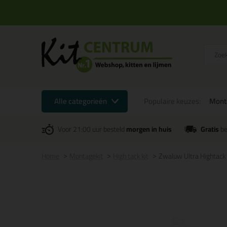
Alle categorieën
Populaire keuzes:
Mont
Voor 21:00 uur besteld
morgen in huis
Gratis
be
Home
Montagekit
High tack kit
Zwaluw Ultra Hightac