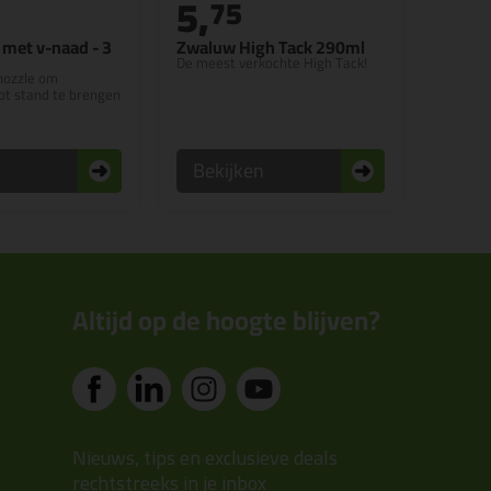
5,
75
met v-naad - 3
Zwaluw High Tack 290ml
De meest verkochte High Tack!
nozzle om
tot stand te brengen
n
Bekijken
Altijd op de hoogte blijven?
Nieuws, tips en exclusieve deals
rechtstreeks in je inbox