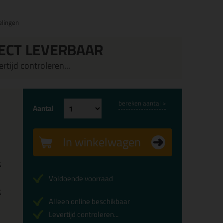
elingen
ECT LEVERBAAR
rtijd controleren...
bereken aantal >
Aantal
In winkelwagen
x
Voldoende voorraad
x
Alleen online beschikbaar
Levertijd controleren...