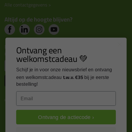
Alle contactgegevens >
Altijd op de hoogte blijven?
Nieuws, tips en exclusieve deals rechtstreeks in je
Ontvang een
inbox
welkomstcadeau 💚
Email
Schijf je in voor onze nieuwsbrief en ontvang
t.w.v. €35
een welkomstcadeau
bij je eerste
Inschrijven
bestelling!
Email
Kitcentrum is trots op:
Ontvang de actiecode ›