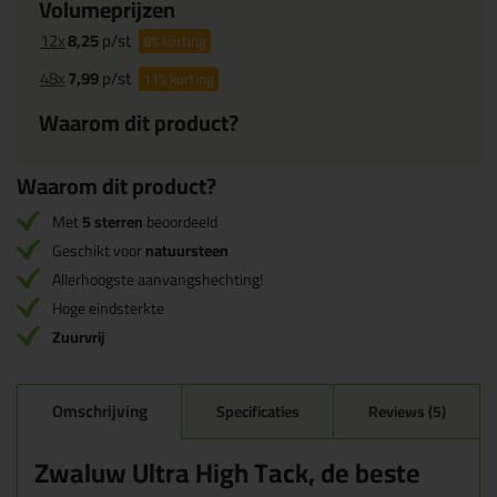
Volumeprijzen
12x
8,25
p/st
8%
korting
48x
7,99
p/st
11%
korting
Waarom dit product?
Waarom dit product?
Met
5 sterren
beoordeeld
Geschikt voor
natuursteen
Allerhoogste aanvangshechting!
Hoge eindsterkte
Zuurvrij
Omschrijving
Specificaties
Reviews (5)
Zwaluw Ultra High Tack, de beste