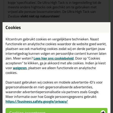
kopje 'specificaties'. De Ultra High Tack is in tegenstelling tot de
meeste andere hightacks ook geschikt om te gebruiken met
vrijwel alle poreuze bouwmaterialen. De Ultra High Tack van
Zwaluw
vlekt niet
op natuursteen
!
Kenmerken van de Zwaluw Ultra
Cookies
High Tack
Kitcentrum gebruikt cookies en vergelijkbare technieken. Naast
functionele en analytische cookies waardoor de website goed werkt,
Geschikt voor poreuze ondergronden, zoals natuursteen,
plaatsen we ook marketing cookies zodat wij en derde partijen jouw
zonder kans op vlekvorming
internetgedrag kunnen volgen en persoonlijke content kunnen laten
Verlijmt zware materialen zonder te fixeren
zien. Meer weten?
Lees hier ons cookiebeleid
. Door op "Cookies
Hoge eindsterkte & mechanische weerstand
accepteren" te klikken, ga je akkoord met alle cookies. Indien je kiest
Duurzaam elastisch
voor
weigeren
, plaatsen we alleen functionele en analytische
Neutrale uitharding
cookies.
Isocyanaat-, ftalaat- en oplosmiddelvrij
Kleur: Wit
Daarnaast gebruiken wij cookies en mobiele advertentie-ID’s voor
Eigenschappen Zwaluw Ultra
gepersonaliseerde en niet-gepersonaliseerde advertenties,
waaronder advertentiepersonalisatie via partners zoals Google.
Hightack 290ml
Meer informatie over hoe Google persoonsgegevens gebruikt:
https://business.safety.google/privacy/
Merk
Den Braven
Cookies accepteren