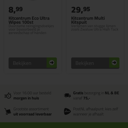
8,
29,
99
95
Kitcentrum Eco Ultra
Kitcentrum Multi
Wipes 100st
Kitspuit
Duurzame reinigingsdoekjes
Verlijmen van stugge lijmen
voor bijvoorbeeld je
zoals Zwaluw Ultra High Tack
gereedschap of handen
Bekijken
Bekijken
Voor 16:00 uur besteld
Gratis
bezorging in
NL & BE
morgen in huis
vanaf
75,-
Grootste assortiment
PostNL afhaalpunt: kies zelf
uit voorraad leverbaar
wanneer je afhaalt