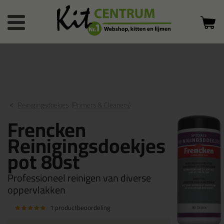
Bestelstatus
0 producten
of inloggen
in winkelwagen
Reinigingsdoekjes
(Primers & Cleaners)
Frencken
Reinigingsdoekjes
pot 80st
Professioneel reinigen van diverse
oppervlakken
1 productbeoordeling