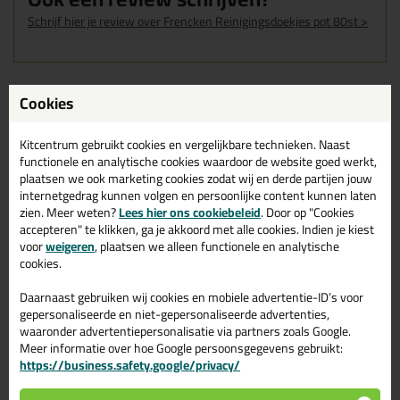
Schrijf hier je review over Frencken Reinigingsdoekjes pot 80st >
Cookies
Gerelateerde producten
Kitcentrum gebruikt cookies en vergelijkbare technieken. Naast
functionele en analytische cookies waardoor de website goed werkt,
plaatsen we ook marketing cookies zodat wij en derde partijen jouw
internetgedrag kunnen volgen en persoonlijke content kunnen laten
zien. Meer weten?
Lees hier ons cookiebeleid
. Door op "Cookies
accepteren" te klikken, ga je akkoord met alle cookies. Indien je kiest
voor
weigeren
, plaatsen we alleen functionele en analytische
cookies.
Daarnaast gebruiken wij cookies en mobiele advertentie-ID’s voor
gepersonaliseerde en niet-gepersonaliseerde advertenties,
waaronder advertentiepersonalisatie via partners zoals Google.
14,
12,
49
59
Meer informatie over hoe Google persoonsgegevens gebruikt:
https://business.safety.google/privacy/
Tec7 Powerwipes
Soudal Swipex Wipes
100st
Reinigingsdoekjes voor