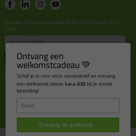
Nieuws, tips en exclusieve deals rechtstreeks in je
inbox
Email
Ontvang een
Inschrijven
welkomstcadeau 💚
Schijf je in voor onze nieuwsbrief en ontvang
Kitcentrum is trots op:
t.w.v. €35
een welkomstcadeau
bij je eerste
bestelling!
Email
Alle prijzen zijn in EURO en excl. 21% BTW
wijzig naar incl. BTW
Ontvang de actiecode ›