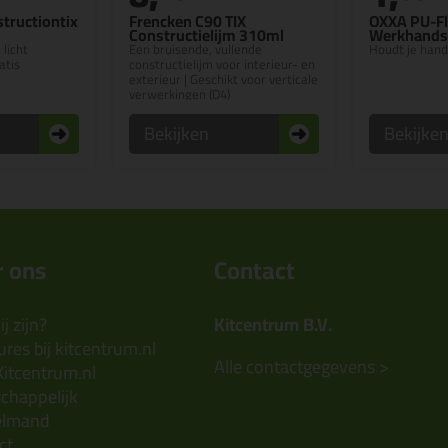
tructiontix
Frencken C90 TIX
OXXA PU-Fl
Constructielijm 310ml
Werkhands
 licht
Een bruisende, vullende
Houdt je hand
atis
constructielijm voor interieur- en
exterieur | Geschikt voor verticale
verwerkingen (D4)
Bekijken
Bekijke
 ons
Contact
j zijn?
Kitcentrum B.V.
res bij kitcentrum.nl
Alle contactgegevens >
Kitcentrum.nl
chappelijk
elmand
ct