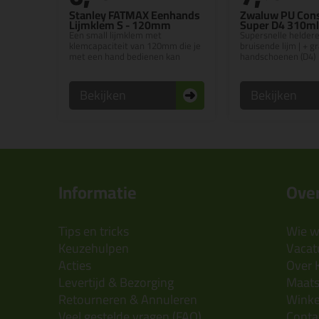
Stanley FATMAX Eenhands
Zwaluw PU Cons
Lijmklem S - 120mm
Super D4 310ml
Een small lijmklem met
Supersnelle heldere
klemcapaciteit van 120mm die je
bruisende lijm | + gr
met een hand bedienen kan
handschoenen (D4)
Bekijken
Bekijken
Informatie
Over
Tips en tricks
Wie wi
Keuzehulpen
Vacatu
Acties
Over 
Levertijd & Bezorging
Maats
Retourneren & Annuleren
Wink
Veel gestelde vragen (FAQ)
Conta