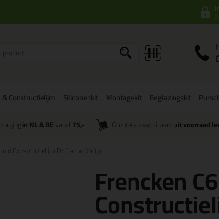
I
a
 & Constructielijm
Siliconenkit
Montagekit
Beglazingskit
Pursc
zorging
in NL & BE
vanaf
75,-
Grootste assortiment
uit voorraad le
quid Constructielijm D4 flacon 750gr
Frencken C6
Constructiel