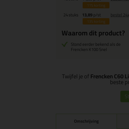
11%
korting
24
stuks
13,89
p/st
bestel 24
13%
korting
Waarom dit product?
Stond eerder bekend als de
Frencken K100 Snel
Twijfel je of
Frencken C60 Li
beste pr
St
Omschrijving