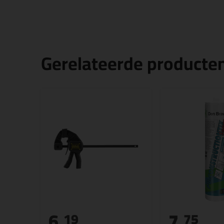
Gerelateerde producte
6,
7,
19
75