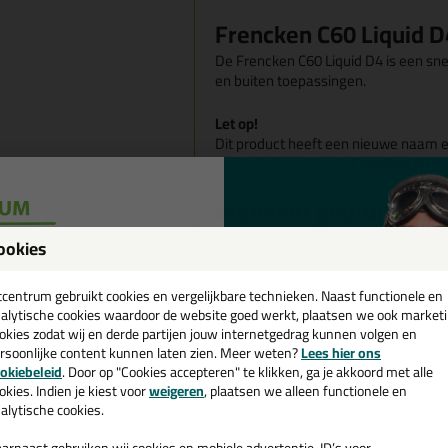
Frencken C60 Liquid D
De Frencken C60 Liquid D4 is een sne
en buiten toepassingen.
Let op!
Dit product heeft een nieuwe naam e
eerder bekend als de
Frencken K100
Wanneer gebruik je de
De C60 Liquid is geschikt voor houtc
ookies
gevelbetimmering, botenbouw e.d. T
een
uit PU hardschuim met triplex of HPL
cadeau 💚
tcentrum gebruikt cookies en vergelijkbare technieken. Naast functionele en
kunststoffen. Ook voor reparaties va
alytische cookies waardoor de website goed werkt, plaatsen we ook market
okies zodat wij en derde partijen jouw internetgedrag kunnen volgen en
Voor raam- en deurkozijnen advisere
rsoonlijke content kunnen laten zien. Meer weten?
Lees hier ons
e nieuwsbrief en ontvang een
okiebeleid
. Door op "Cookies accepteren" te klikken, ga je akkoord met alle
Geschikte ondergronde
v. €35,-
bij je eerste bestelling!
okies. Indien je kiest voor
weigeren
, plaatsen we alleen functionele en
alytische cookies.
De C60 Liquid van Frencken is goed
ondergronden zoals: Hout, rubber, PU
arnaast gebruiken wij cookies en mobiele advertentie-ID’s voor