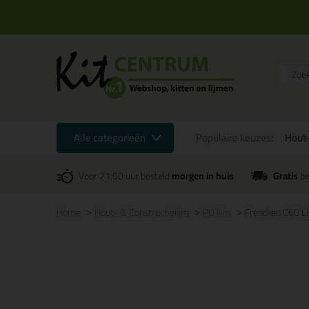
Alle categorieën
Populaire keuzes:
Hout-
Voor 21:00 uur besteld
morgen in huis
Gratis
be
Home
Hout- & Constructielijm
PU lijm
Frencken C60 Li