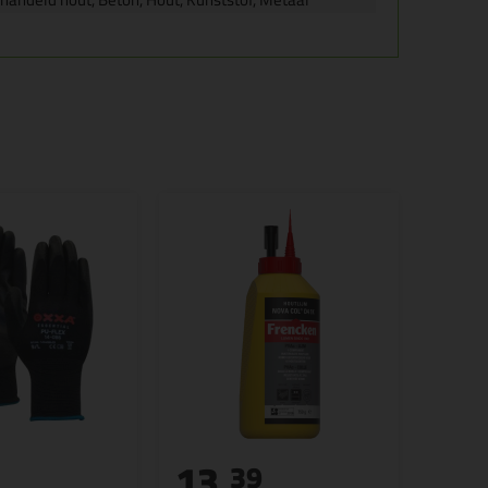
13,
39