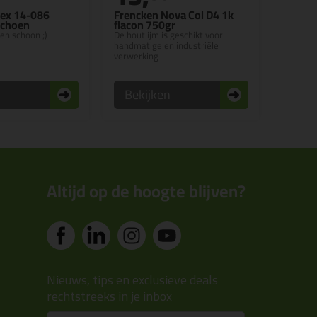
ex 14-086
Frencken Nova Col D4 1k
choen
flacon 750gr
en schoon ;)
De houtlijm is geschikt voor
handmatige en industriële
verwerking
n
Bekijken
Altijd op de hoogte blijven?
Nieuws, tips en exclusieve deals
rechtstreeks in je inbox