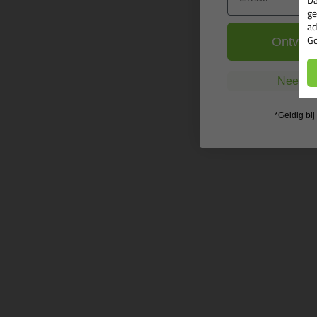
ge
ad
Go
Ontvang
Nee, ik
*Geldig bi