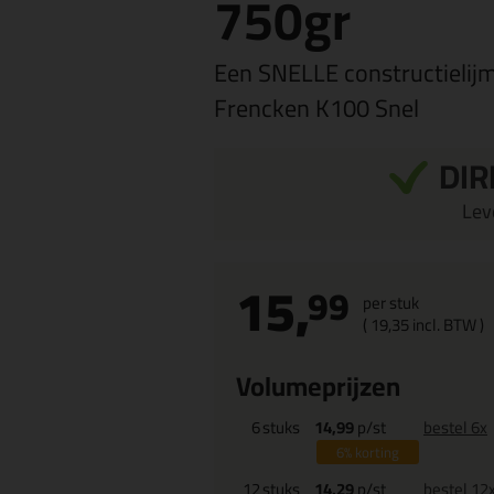
750gr
Een SNELLE constructielijm
Frencken K100 Snel
DIR
Leve
15,
99
per stuk
(
19,
35
incl. BTW )
Volumeprijzen
6
stuks
14,99
p/st
bestel 6x
6%
korting
12
stuks
14,29
p/st
bestel 12