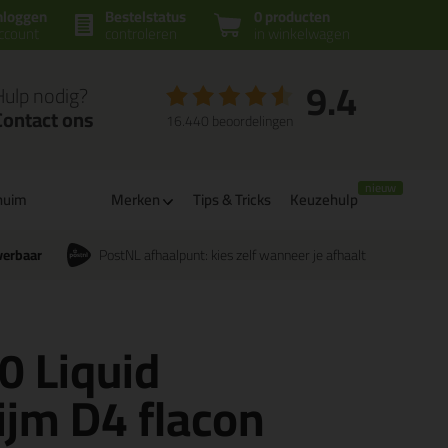
nloggen
Bestelstatus
0 producten
ccount
controleren
in winkelwagen
9.4
Hulp nodig?
Contact ons
16.440 beoordelingen
huim
Merken
Tips & Tricks
Keuzehulp
verbaar
PostNL afhaalpunt: kies zelf wanneer je afhaalt
0 Liquid
ijm D4 flacon