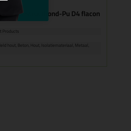
ge temperaturen
 731 Constructbond-Pu D4 flacon
t Products
ld hout, Beton, Hout, Isolatiemateriaal, Metaal,