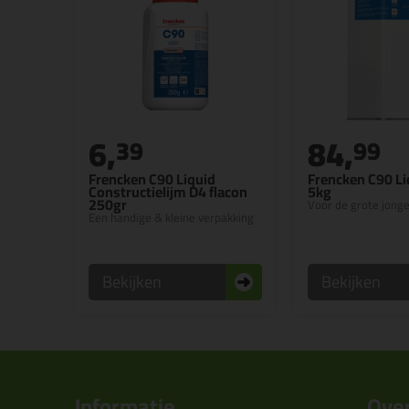
6,
84,
39
99
Frencken C90 Liquid
Frencken C90 Li
Constructielijm D4 flacon
5kg
250gr
Voor de grote jonge
Een handige & kleine verpakking
Bekijken
Bekijken
Informatie
Over