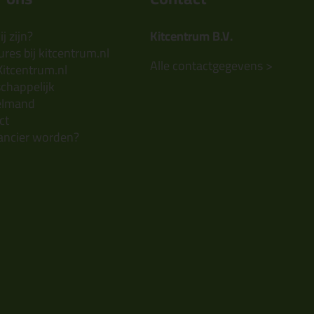
j zijn?
Kitcentrum B.V.
res bij kitcentrum.nl
Alle contactgegevens >
Kitcentrum.nl
chappelijk
elmand
ct
ancier worden?