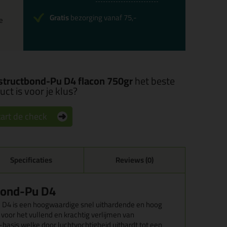
Gratis
bezorging vanaf 75,-
e
nstructbond-Pu D4 flacon 750gr
het beste
ct is voor je klus?
art de check
Specificaties
Reviews (0)
bond-Pu D4
 is een hoogwaardige snel uithardende en hoog
 voor het vullend en krachtig verlijmen van
basis welke door luchtvochtigheid uithardt tot een