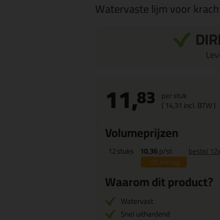
Watervaste lijm voor krach
DIR
Leve
11,
83
per stuk
(
14,
31
incl. BTW )
Volumeprijzen
12
stuks
10,36
p/st
bestel 12
12%
korting
Waarom dit product?
Watervast
Snel uithardend