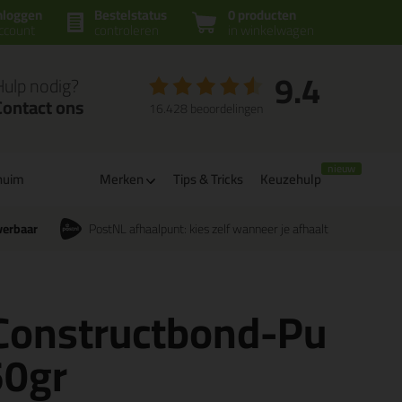
nloggen
Bestelstatus
0 producten
ccount
controleren
in winkelwagen
9.4
Hulp nodig?
Contact ons
16.428 beoordelingen
huim
Merken
Tips & Tricks
Keuzehulp
verbaar
PostNL afhaalpunt: kies zelf wanneer je afhaalt
 Constructbond-Pu
50gr