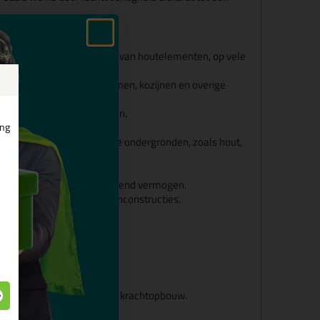
Constructbond-Pu D4
tervast en vullend verlijmen van houtelementen, op vele
verbindingen in deuren, ramen, kozijnen en overige
 en interieurbetimmeringen.
en
ing
p poreuze en niet poreuze ondergronden, zoals hout,
yreenschuim en meer.
heepsindustrie.
ffen ondergronden, doorvullend vermogen.
lijmen in binnen- en buitenconstructies.
d.
04 D4.
rwerkingseigenschappen.
rheid, snelle uitharding en krachtopbouw.
epasbaar.