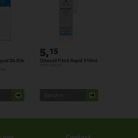
5,
15
quid D4 Blik
Ottocoll P340 Rapid 310ml
Hard snel uit
ns!
Bekijken
 ons
Contact