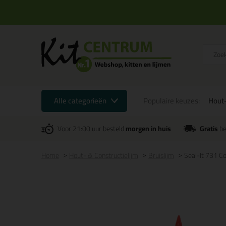
Alle categorieën
Populaire keuzes:
Hout-
Voor 21:00 uur besteld
morgen in huis
Gratis
be
Home
Hout- & Constructielijm
Bruislijm
Seal-It 731 C