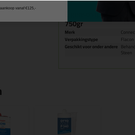
Duurzaam bestendig tegen ho
j aankoop vanaf €125,-
Eigenschappen Seal-It
750gr
Merk
Connec
Verpakkingstype
Flacon
Geschikt voor onder andere
Behande
Steen
n