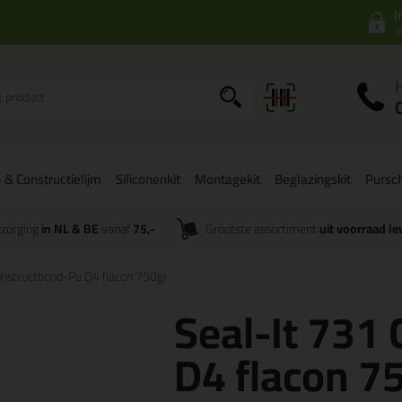
I
a
 & Constructielijm
Siliconenkit
Montagekit
Beglazingskit
Pursc
zorging
in NL & BE
vanaf
75,-
Grootste assortiment
uit voorraad le
onstructbond-Pu D4 flacon 750gr
Seal-It 731
D4 flacon 7