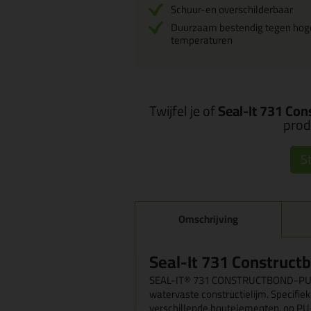
Schuur-en overschilderbaar
Duurzaam bestendig tegen hog
temperaturen
Twijfel je of
Seal-It 731 Co
produ
St
Omschrijving
Seal-It 731 Construct
SEAL-IT® 731 CONSTRUCTBOND-PU D4
watervaste constructielijm. Specifiek
verschillende houtelementen, op PU-