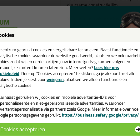
duurzame constructielijm.
Wanneer gebruik je de Seal-It 731 
Specifiek voor snel, sterk, wa
materialen.
ookies
Verlijmen van houtconstructie
een
bouwelementen.
Verlijmen van gevel- scheeps-
cadeau 💚
tcentrum gebruikt cookies en vergelijkbare technieken. Naast functionele en
Verlijmen van sandwichpanel
alytische cookies waardoor de website goed werkt, plaatsen we ook market
Verlijmen van houtelementen o
okies zodat wij en derde partijen jouw internetgedrag kunnen volgen en
rsoonlijke content kunnen laten zien. Meer weten?
Lees hier ons
metalen, steen, beton, polyst
e nieuwsbrief en ontvang een
okiebeleid
. Door op "Cookies accepteren" te klikken, ga je akkoord met alle
Verlijming in de meubel- en sc
v. €35,-
bij je eerste bestelling!
okies. Indien je kiest voor
weigeren
, plaatsen we alleen functionele en
Ideaal voor verlijming op one
alytische cookies.
Hoog watervast en krachtig ver
arnaast gebruiken wij cookies en mobiele advertentie-ID’s voor
Kenmerken
personaliseerde en niet-gepersonaliseerde advertenties, waaronder
Opschuimend/bruisend/vullen
vertentiepersonalisatie via partners zoals Google. Meer informatie over hoe
Snel uithardend
ogle persoonsgegevens gebruikt:
https://business.safety.google/privacy/
Watervast conform NEN-EN 2
 de actiecode ›
Uitstekende hechtings- en ve
Cookies accepteren
Hoge eindsterkte en belastbaa
 wil geen cadeau
Veelzijdig binnen en buiten to