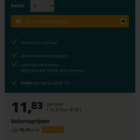
Aantal
In winkelwagen
Voldoende voorraad
Alleen online beschikbaar
Levertijd controleren...
Afgesproken!
Bekijk onze reviews
Gratis
bezorging vanaf 75,-
11,
83
per stuk
(
14,
31
incl. BTW )
Volumeprijzen
12x
10,36
p/st
12%
korting