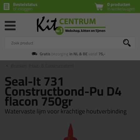
Bestelstatus
0 producten
of inloggen
in winkelwagen
Gratis
bezorging
in NL & BE
vanaf
75,-
Bruislijm
(Hout- & Constructielijm)
Seal-It 731
Constructbond-Pu D4
flacon 750gr
Watervaste lijm voor krachtige houtverbinding