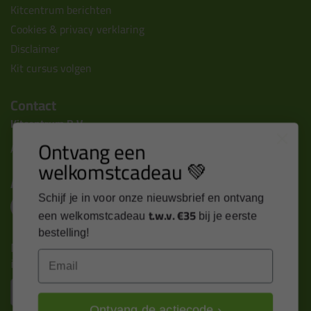
Kitcentrum berichten
Cookies & privacy verklaring
Disclaimer
Kit cursus volgen
Contact
Kitcentrum B.V.
Ontvang een
Alle contactgegevens >
welkomstcadeau 💚
Altijd op de hoogte blijven?
Schijf je in voor onze nieuwsbrief en ontvang
t.w.v. €35
een welkomstcadeau
bij je eerste
bestelling!
Nieuws, tips en exclusieve deals rechtstreeks in je
Email
inbox
Email
Ontvang de actiecode ›