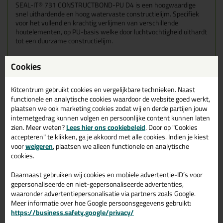
SEAL-IT® 731 CONSTRUCTBOND-PU D4 is een hoogwaardige
snel uithardende en hoog watervaste constructielijm. Specifiek
voor het vullend en krachtig verlijmen van verschillende
houtelementen, op PU-basis welke door luchtvochtigheid uithardt
tot een duurzame constructielijm.
Wanneer gebruik je de Seal-It 731 Constructbond-Pu D4
Cookies
Specifiek voor snel, sterk, watervast en vullend verlijmen
van houtelementen, op vele materialen.
Verlijmen van houtconstructieverbindingen in deuren,
Kitcentrum gebruikt cookies en vergelijkbare technieken. Naast
ramen, kozijnen en overige bouwelementen.
functionele en analytische cookies waardoor de website goed werkt,
Verlijmen van gevel- scheeps- en interieurbetimmeringen.
plaatsen we ook marketing cookies zodat wij en derde partijen jouw
Verlijmen van sandwichpanelen
internetgedrag kunnen volgen en persoonlijke content kunnen laten
Verlijmen van houtelementen op poreuze en niet poreuze
zien. Meer weten?
Lees hier ons cookiebeleid
. Door op "Cookies
ondergronden, zoals hout, metalen, steen, beton,
accepteren" te klikken, ga je akkoord met alle cookies. Indien je kiest
polystyreenschuim en meer.
voor
weigeren
, plaatsen we alleen functionele en analytische
Verlijming in de meubel- en scheepsindustrie.
cookies.
Ideaal voor verlijming op oneffen ondergronden,
doorvullend vermogen.
Daarnaast gebruiken wij cookies en mobiele advertentie-ID’s voor
Hoog watervast en krachtig verlijmen in binnen- en
gepersonaliseerde en niet-gepersonaliseerde advertenties,
buitenconstructies.
waaronder advertentiepersonalisatie via partners zoals Google.
Kenmerken
Meer informatie over hoe Google persoonsgegevens gebruikt:
Opschuimend/bruisend/vullend.
https://business.safety.google/privacy/
Snel uithardend