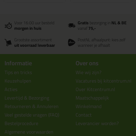
Voor 16:00 uur besteld
Gratis
bezorging in
NL & BE
morgen in huis
vanaf
75,-
Grootste assortiment
PostNL afhaalpunt: kies zelf
uit voorraad leverbaar
wanneer je afhaalt
Informatie
Over ons
Tips en tricks
Wie wij zijn?
Keuzehulpen
Vacatures bij kitcentrum.nl
Acties
Over Kitcentrum.nl
Levertijd & Bezorging
Maatschappelijk
Retourneren & Annuleren
Winkelmand
Veel gestelde vragen (FAQ)
Contact
Bestelprocedure
Leverancier worden?
Algemene voorwaarden