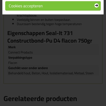
Watervast conform NEN-EN 204 D4.
Cookies accepteren
Uitstekende hechtings- en verwerkingseigenschappen.
Hoge eindsterkte en belastbaarheid, snelle uitharding en
krachtopbouw.
Veelzijdig binnen en buiten toepasbaar.
Duurzaam bestendig tegen hoge temperaturen
Eigenschappen Seal-It 731
Constructbond-Pu D4 flacon 750gr
Merk
Connect Products
Verpakkingstype
Flacon
Geschikt voor onder andere
Behandeld hout, Beton, Hout, Isolatiemateriaal, Metaal, Steen
Gerelateerde producten