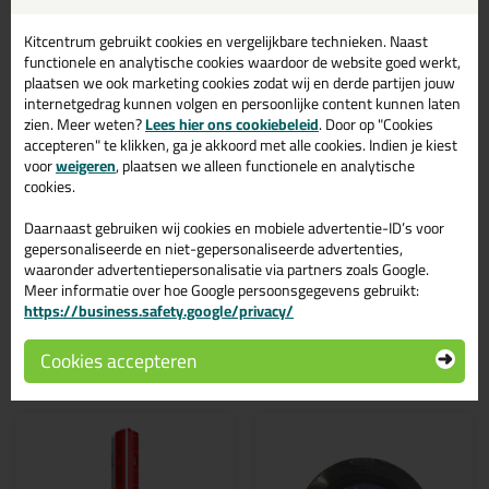
Dit product wordt beoordeeld met
sterren,
gebaseerd op
1
review
Kitcentrum gebruikt cookies en vergelijkbare technieken. Naast
functionele en analytische cookies waardoor de website goed werkt,
plaatsen we ook marketing cookies zodat wij en derde partijen jouw
Deze tape is werkelijk perfect! Eerste raam aan een kant
internetgedrag kunnen volgen en persoonlijke content kunnen laten
de tape en andere kant siliconen. Volgende, nog 7 te gaan,
zien. Meer weten?
Lees hier ons cookiebeleid
. Door op "Cookies
beide kanten deze tape 👍
accepteren" te klikken, ga je akkoord met alle cookies. Indien je kiest
Geschreven door Ron op 17 september 2023
voor
weigeren
, plaatsen we alleen functionele en analytische
cookies.
Ook een review schrijven?
Schrijf hier je review over PE beglazingsband ZA 3x6mm pakje
Daarnaast gebruiken wij cookies en mobiele advertentie-ID’s voor
250m (Glaserfix) >
gepersonaliseerde en niet-gepersonaliseerde advertenties,
waaronder advertentiepersonalisatie via partners zoals Google.
Meer informatie over hoe Google persoonsgegevens gebruikt:
https://business.safety.google/privacy/
Gerelateerde producten
Cookies accepteren