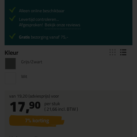
Alleen online beschikbaar
Levertijd controleren...
Afgesproken!
Bekijk onze reviews
Gratis
bezorging vanaf 75,-
Kleur
Grijs/Zwart
Wit
van
19,20
(adviesprijs) voor
17,
90
per stuk
(
21,
66
incl. BTW )
7
% korting