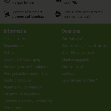
morgen in huis
vanaf
75,-
Grootste assortiment
PostNL afhaalpunt: kies zelf
uit voorraad leverbaar
wanneer je afhaalt
Informatie
Over ons
Tips en tricks
Wie wij zijn?
Keuzehulpen
Vacatures bij kitcentrum.nl
Acties
Over Kitcentrum.nl
Levertijd & Bezorging
Maatschappelijk
Retourneren & Annuleren
Winkelmand
Veel gestelde vragen (FAQ)
Contact
Bestelprocedure
Leverancier worden?
Algemene voorwaarden
Kitcentrum berichten
Cookies & privacy verklaring
Disclaimer