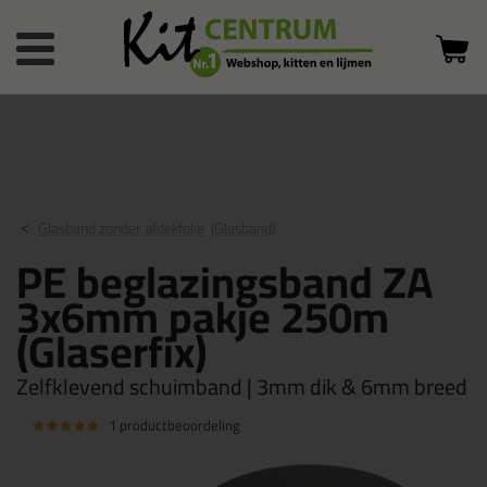
Bestelstatus
0 producten
of inloggen
in winkelwagen
Glasband zonder afdekfolie
(Glasband)
PE beglazingsband ZA
3x6mm pakje 250m
(Glaserfix)
Zelfklevend schuimband | 3mm dik & 6mm breed
1 productbeoordeling