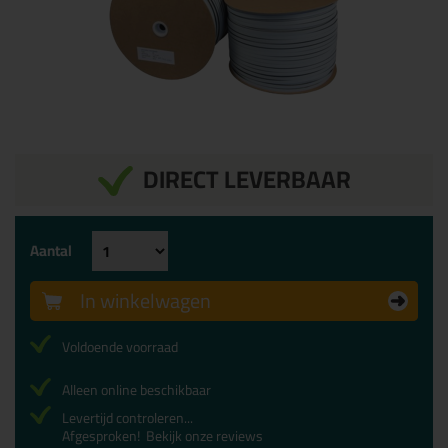
DIRECT LEVERBAAR
Aantal
In winkelwagen
Voldoende voorraad
Alleen online beschikbaar
Levertijd controleren...
Afgesproken!
Bekijk onze reviews