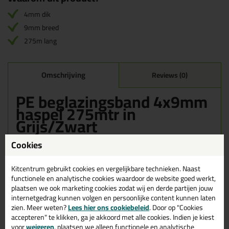
4mm dik
9mm breed
275m lang
Omschrijving
Reviews (0)
PE beglazingsband 4x9mm
haspel 275mtr in
Grijs/Zwart
Zoek je PE beglazingsband 4x9mm haspel 275mtr in een
Cookies
specifieke kleur? Gevonden! Deze PE beglazingsband 4x9mm
haspel 275mtr in de kleur Grijs/Zwart is te gebruiken voor
Kitcentrum gebruikt cookies en vergelijkbare technieken. Naast
verschillende toepassingen. Een professioneel en hoogwaardig
product welke makkelijk te gebruiken is. Bestel de PE
functionele en analytische cookies waardoor de website goed werkt,
beglazingsband 4x9mm haspel 275mtr in de kleur Grijs/Zwart
plaatsen we ook marketing cookies zodat wij en derde partijen jouw
vandaag nog! Op voorraad en op werkdagen besteld = morgen in
internetgedrag kunnen volgen en persoonlijke content kunnen laten
huis.
zien. Meer weten?
Lees hier ons cookiebeleid
. Door op "Cookies
accepteren" te klikken, ga je akkoord met alle cookies. Indien je kiest
Wil je meer weten over de toepassing en kenmerken van dit
voor
weigeren
, plaatsen we alleen functionele en analytische