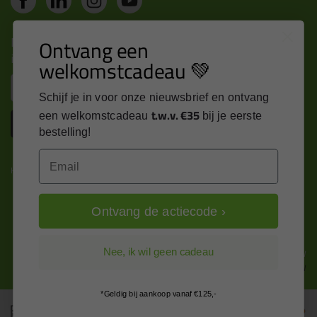
Nieuws, tips en exclusieve deals rechtstreeks in je
Ontvang een
inbox
welkomstcadeau 💚
Email
Schijf je in voor onze nieuwsbrief en ontvang
t.w.v. €35
een welkomstcadeau
bij je eerste
Inschrijven
bestelling!
Email
Kitcentrum is trots op:
Ontvang de actiecode ›
Alle prijzen zijn in EURO en excl. 21% BTW
Nee, ik wil geen cadeau
wijzig naar incl. BTW
*Geldig bij aankoop vanaf €125,-