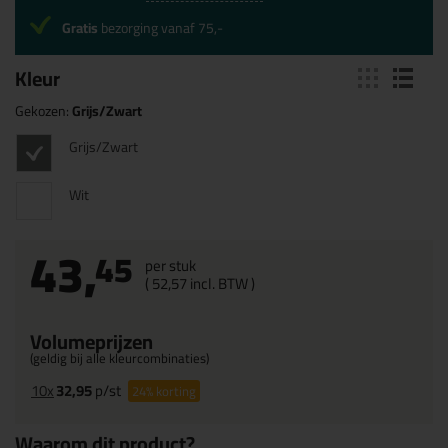
Gratis
bezorging vanaf 75,-
Kleur
Gekozen:
Grijs/Zwart
Grijs/Zwart
Wit
43,
45
per stuk
(
52,
57
incl. BTW )
Volumeprijzen
(geldig bij alle kleurcombinaties)
10x
32,95
p/st
24%
korting
Waarom dit product?