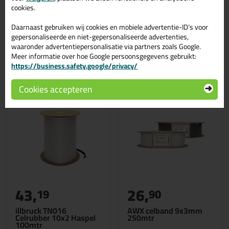
product?
Lees alles over dit product >
cookies.
Daarnaast gebruiken wij cookies en mobiele advertentie-ID’s voor
gepersonaliseerde en niet-gepersonaliseerde advertenties,
waaronder advertentiepersonalisatie via partners zoals Google.
Gerelateerde producten
Meer informatie over hoe Google persoonsgegevens gebruikt:
https://business.safety.google/privacy/
Cookies accepteren
43,
26,
19
90
illbruck TN016
AWX celband 9x3mm
Celrubber 10x2 Haspel
250mtr
100mtr