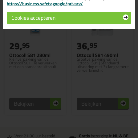
https://business.safety.google/privacy/
Cookies accepteren
29,
36,
95
95
Ottocoll S81 280ml
Ottocoll S81 490ml
Kleinverpakking van de
Grootverpakking van de
Ottocoll S81 | Te verwerken
Ottocoll S81 | Standaard
met een standaard kitspuit!
uitvoering met 3x langzamere
verwerkingstijd
Bekijken
Bekijken
Voor 21:00 uur besteld
Gratis
bezorging in
NL & BE