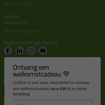
Kit cursus volgen
Contact
Kitcentrum B.V.
Alle contactgegevens >
Altijd op de hoogte blijven?
Nieuws, tips en exclusieve deals rechtstreeks in je
Ontvang een
inbox
welkomstcadeau 💚
Email
Schijf je in voor onze nieuwsbrief en ontvang
t.w.v. €35
een welkomstcadeau
bij je eerste
Inschrijven
bestelling!
Email