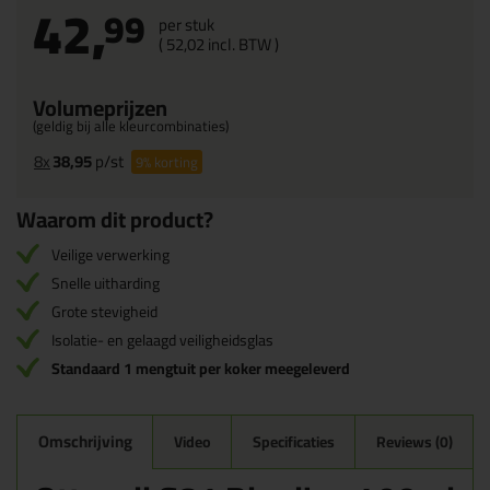
42,
99
per stuk
(
52,
02
incl. BTW )
Volumeprijzen
(geldig bij alle kleurcombinaties)
8x
38,95
p/st
9%
korting
Waarom dit product?
Veilige verwerking
Snelle uitharding
Grote stevigheid
Isolatie- en gelaagd veiligheidsglas
Standaard 1 mengtuit per koker meegeleverd
Omschrijving
Video
Specificaties
Reviews (0)