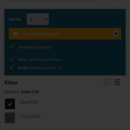
Aantal
In winkelwagen
Voldoende voorraad
Alleen online beschikbaar
Gratis
bezorging vanaf 75,-
Kleur
Gekozen:
Zwart C04
Zwart C04
Grijs C2252