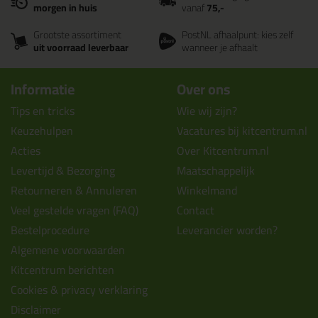
morgen in huis
vanaf
75,-
Grootste assortiment
PostNL afhaalpunt: kies zelf
uit voorraad leverbaar
wanneer je afhaalt
Informatie
Over ons
Tips en tricks
Wie wij zijn?
Keuzehulpen
Vacatures bij kitcentrum.nl
Acties
Over Kitcentrum.nl
Levertijd & Bezorging
Maatschappelijk
Retourneren & Annuleren
Winkelmand
Veel gestelde vragen (FAQ)
Contact
Bestelprocedure
Leverancier worden?
Algemene voorwaarden
Kitcentrum berichten
Cookies & privacy verklaring
Disclaimer