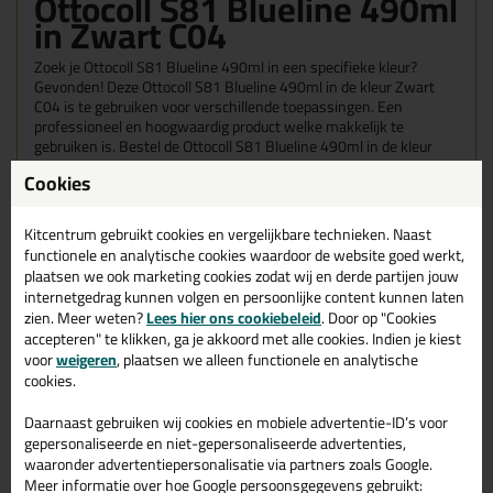
Ottocoll S81 Blueline 490ml
in Zwart C04
Zoek je Ottocoll S81 Blueline 490ml in een specifieke kleur?
Gevonden! Deze Ottocoll S81 Blueline 490ml in de kleur Zwart
C04 is te gebruiken voor verschillende toepassingen. Een
professioneel en hoogwaardig product welke makkelijk te
gebruiken is. Bestel de Ottocoll S81 Blueline 490ml in de kleur
Zwart C04 vandaag nog! Op voorraad en op werkdagen besteld =
Cookies
morgen in huis.
Wil je meer weten over de toepassing en kenmerken van dit
Kitcentrum gebruikt cookies en vergelijkbare technieken. Naast
product?
Lees alles over dit product >
functionele en analytische cookies waardoor de website goed werkt,
plaatsen we ook marketing cookies zodat wij en derde partijen jouw
internetgedrag kunnen volgen en persoonlijke content kunnen laten
zien. Meer weten?
Lees hier ons cookiebeleid
. Door op "Cookies
accepteren" te klikken, ga je akkoord met alle cookies. Indien je kiest
Gerelateerde producten
voor
weigeren
, plaatsen we alleen functionele en analytische
cookies.
Daarnaast gebruiken wij cookies en mobiele advertentie-ID’s voor
gepersonaliseerde en niet-gepersonaliseerde advertenties,
waaronder advertentiepersonalisatie via partners zoals Google.
Meer informatie over hoe Google persoonsgegevens gebruikt: