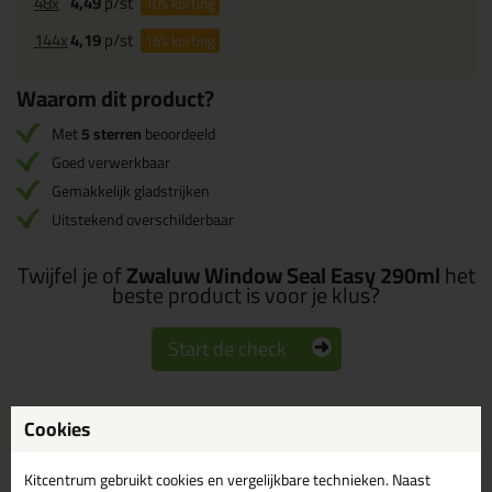
48x
4,49
p/st
10%
korting
144x
4,19
p/st
16%
korting
Waarom dit product?
Met
5 sterren
beoordeeld
Goed verwerkbaar
Gemakkelijk gladstrijken
Uitstekend overschilderbaar
Twijfel je of
Zwaluw Window Seal Easy 290ml
het
beste product is voor je klus?
Start de check
Cookies
Omschrijving
Specificaties
Reviews (9)
Kitcentrum gebruikt cookies en vergelijkbare technieken. Naast