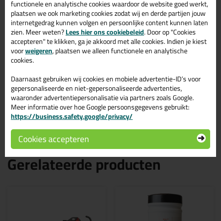
Zwaluw Window Seal Easy
functionele en analytische cookies waardoor de website goed werkt,
290ml in Grijs
plaatsen we ook marketing cookies zodat wij en derde partijen jouw
internetgedrag kunnen volgen en persoonlijke content kunnen laten
Zoek je kit in een specifieke kleur? Gevonden! Deze glaskit
zien. Meer weten?
Lees hier ons cookiebeleid
. Door op "Cookies
Zwaluw Window Seal Easy 290ml in de kleur Grijs is te gebruiken
accepteren" te klikken, ga je akkoord met alle cookies. Indien je kiest
voor verschillende toepassingen. Een duurzame en veelzijdige kit
voor
weigeren
, plaatsen we alleen functionele en analytische
welke makkelijk te verwerken is. Perfect als je een bijpassende
cookies.
kleur zoekt met gegarandeerd een topresultaat. Bestel de Zwaluw
Window Seal Easy 290ml in kleur Grijs vandaag nog! Op voorraad
Daarnaast gebruiken wij cookies en mobiele advertentie-ID’s voor
en op werkdagen besteld = morgen in huis.
gepersonaliseerde en niet-gepersonaliseerde advertenties,
waaronder advertentiepersonalisatie via partners zoals Google.
Wil je meer weten over de toepassing en kenmerken van dit
Meer informatie over hoe Google persoonsgegevens gebruikt:
product?
Lees alles over dit product >
https://business.safety.google/privacy/
Cookies accepteren
Gerelateerde producten