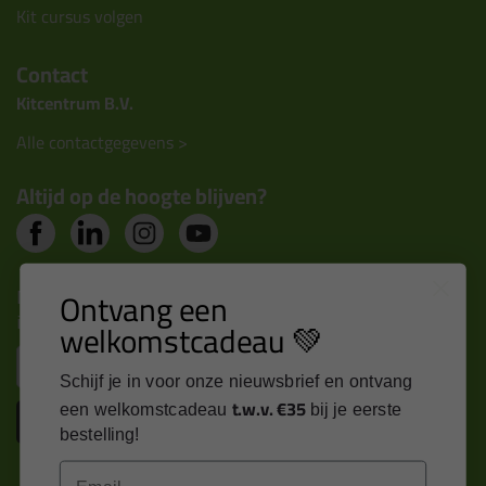
Kit cursus volgen
Contact
Kitcentrum B.V.
Alle contactgegevens >
Altijd op de hoogte blijven?
Nieuws, tips en exclusieve deals rechtstreeks in je
Ontvang een
inbox
welkomstcadeau 💚
Email
Schijf je in voor onze nieuwsbrief en ontvang
t.w.v. €35
een welkomstcadeau
bij je eerste
Inschrijven
bestelling!
Email