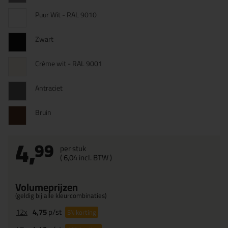
Puur Wit - RAL 9010
Zwart
Crème wit - RAL 9001
Antraciet
Bruin
4,
99
per stuk
(
6,
04
incl. BTW )
Volumeprijzen
(geldig bij alle kleurcombinaties)
12x
4,75
p/st
5%
korting