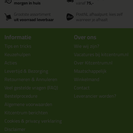
morgen in huis
vanaf
75,-
Grootste assortiment
PostNL afhaalpunt: kies zelf
uit voorraad leverbaar
wanneer je afhaalt
Informatie
Over ons
Tips en tricks
Wie wij zijn?
Keuzehulpen
Vacatures bij kitcentrum.nl
Acties
Over Kitcentrum.nl
Levertijd & Bezorging
Maatschappelijk
Retourneren & Annuleren
Winkelmand
Veel gestelde vragen (FAQ)
Contact
Bestelprocedure
Leverancier worden?
Algemene voorwaarden
Kitcentrum berichten
Cookies & privacy verklaring
Disclaimer