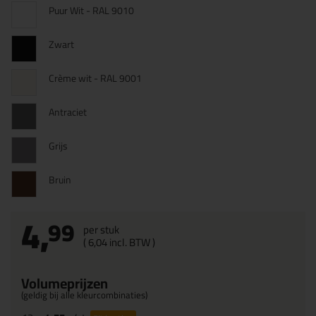
Puur Wit - RAL 9010
Zwart
Crème wit - RAL 9001
Antraciet
Grijs
Bruin
4,
99
per stuk
(
6,
04
incl. BTW )
Volumeprijzen
(geldig bij alle kleurcombinaties)