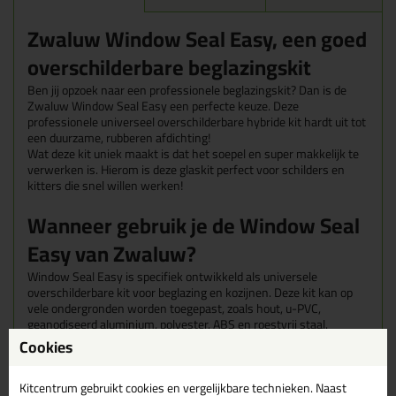
Zwaluw Window Seal Easy, een goed
overschilderbare beglazingskit
Ben jij opzoek naar een professionele beglazingskit? Dan is de
Zwaluw Window Seal Easy een perfecte keuze. Deze
professionele universeel overschilderbare hybride kit hardt uit tot
een duurzame, rubberen afdichting!
Wat deze kit uniek maakt is dat het soepel en super makkelijk te
verwerken is. Hierom is deze glaskit perfect voor schilders en
kitters die snel willen werken!
Wanneer gebruik je de Window Seal
Easy van Zwaluw?
Window Seal Easy is specifiek ontwikkeld als universele
overschilderbare kit voor beglazing en kozijnen. Deze kit kan op
vele ondergronden worden toegepast, zoals hout, u-PVC,
geanodiseerd aluminium, polyester, ABS en roestvrij staal.
Cookies
Super precies werken én snel werken gaan nu voor het eerst
samen!
Kitcentrum gebruikt cookies en vergelijkbare technieken. Naast