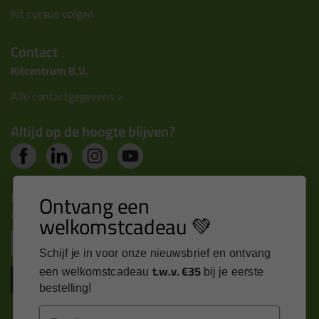
Kit cursus volgen
Contact
Kitcentrum B.V.
Alle contactgegevens >
Altijd op de hoogte blijven?
Nieuws, tips en exclusieve deals rechtstreeks in je
Ontvang een
inbox
welkomstcadeau 💚
Email
Schijf je in voor onze nieuwsbrief en ontvang
t.w.v. €35
een welkomstcadeau
bij je eerste
Inschrijven
bestelling!
Email