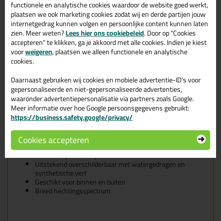
functionele en analytische cookies waardoor de website goed werkt,
Geschikte ondergronden voor de
plaatsen we ook marketing cookies zodat wij en derde partijen jouw
Zwaluw Window Seal Easy
internetgedrag kunnen volgen en persoonlijke content kunnen laten
zien. Meer weten?
Lees hier ons cookiebeleid
. Door op "Cookies
De Zwaluw Window Seal Easy is goed te gebruiken op alle veel
accepteren" te klikken, ga je akkoord met alle cookies. Indien je kiest
voorkomende ondergronden zoals:
voor
weigeren
, plaatsen we alleen functionele en analytische
Hout
cookies.
U-PVC
Geanodiseerd aluminium
Daarnaast gebruiken wij cookies en mobiele advertentie-ID’s voor
Polyester
gepersonaliseerde en niet-gepersonaliseerde advertenties,
Abs en roestvrij staal
waaronder advertentiepersonalisatie via partners zoals Google.
Kenmerken van de Zwaluw Window
Meer informatie over hoe Google persoonsgegevens gebruikt:
https://business.safety.google/privacy/
Seal Easy
Cookies accepteren
Goed verwerkbaar
Gemakkelijk Gladstrijken
Uitstekend overschilderbaar met watergedragen en
synthetische verf
Geschikt voor binnen en buiten
Breed hechtingsspectrum