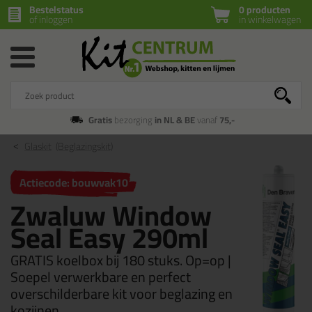
Bestelstatus
0 producten
of inloggen
in winkelwagen
Gratis
bezorging
in NL & BE
vanaf
75,-
Glaskit
(Beglazingskit)
Actiecode: bouwvak10
Zwaluw Window
Seal Easy 290ml
GRATIS koelbox bij 180 stuks. Op=op |
Soepel verwerkbare en perfect
overschilderbare kit voor beglazing en
kozijnen.