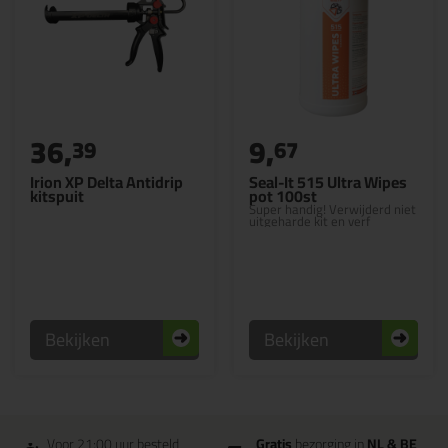
36,
9,
39
67
Irion XP Delta Antidrip
Seal-It 515 Ultra Wipes
kitspuit
pot 100st
Super handig! Verwijderd niet
uitgeharde kit en verf
Bekijken
Bekijken
Voor 21:00 uur besteld
Gratis
bezorging in
NL & BE