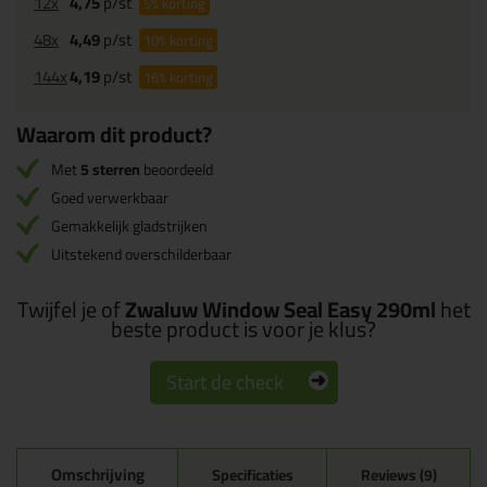
12x
4,75
p/st
5%
korting
48x
4,49
p/st
10%
korting
144x
4,19
p/st
16%
korting
Waarom dit product?
Met
5 sterren
beoordeeld
Goed verwerkbaar
Gemakkelijk gladstrijken
Uitstekend overschilderbaar
Twijfel je of
Zwaluw Window Seal Easy 290ml
het
beste product is voor je klus?
Start de check
Omschrijving
Specificaties
Reviews (9)