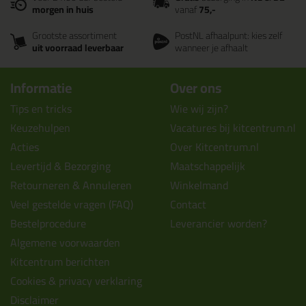
morgen in huis
vanaf
75,-
Grootste assortiment
PostNL afhaalpunt: kies zelf
uit voorraad leverbaar
wanneer je afhaalt
Informatie
Over ons
Tips en tricks
Wie wij zijn?
Keuzehulpen
Vacatures bij kitcentrum.nl
Acties
Over Kitcentrum.nl
Levertijd & Bezorging
Maatschappelijk
Retourneren & Annuleren
Winkelmand
Veel gestelde vragen (FAQ)
Contact
Bestelprocedure
Leverancier worden?
Algemene voorwaarden
Kitcentrum berichten
Cookies & privacy verklaring
Disclaimer