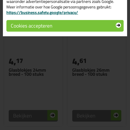
waaronder advertentiepersonalisatie via partners zoals Google.
Meer informatie over hoe Google persoonsgegevens gebruikt:
https://business.safety.google/privacy/
Cookies accepteren
4,
4,
17
61
Glasblokjes 24mm
Glasblokjes 26mm
breed - 100 stuks
breed - 100 stuks
Bekijken
Bekijken