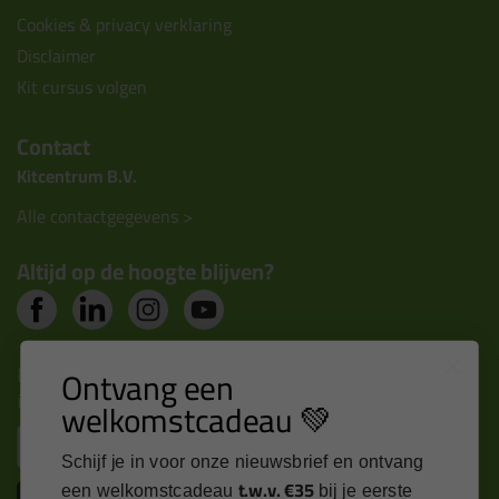
Cookies & privacy verklaring
Disclaimer
Kit cursus volgen
Contact
Kitcentrum B.V.
Alle contactgegevens >
Altijd op de hoogte blijven?
Nieuws, tips en exclusieve deals rechtstreeks in je
Ontvang een
inbox
welkomstcadeau 💚
Email
Schijf je in voor onze nieuwsbrief en ontvang
t.w.v. €35
een welkomstcadeau
bij je eerste