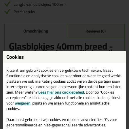
Lengte van de blokjes: 100mm
Per 50 stuks
Omschrijving
Reviews (0)
Glasblokjes 40mm breed -
50 stuks in 4mm dik (geel)
Cookies
Bestel de Glasblokjes 40mm breed - 50 stuks in 4mm dik (geel)
vandaag nog! Vandaag besteld = morgen in huis.
Kitcentrum gebruikt cookies en vergelijkbare technieken. Naast
functionele en analytische cookies waardoor de website goed werkt,
Wil je meer weten over de toepassing en kenmerken van dit
plaatsen we ook marketing cookies zodat wij en derde partijen jouw
product?
Lees alles over dit product >
internetgedrag kunnen volgen en persoonlijke content kunnen laten
zien. Meer weten?
Lees hier ons cookiebeleid
. Door op "Cookies
accepteren" te klikken, ga je akkoord met alle cookies. Indien je kiest
voor
weigeren
, plaatsen we alleen functionele en analytische
cookies.
Gerelateerde producten
Daarnaast gebruiken wij cookies en mobiele advertentie-ID’s voor
gepersonaliseerde en niet-gepersonaliseerde advertenties,