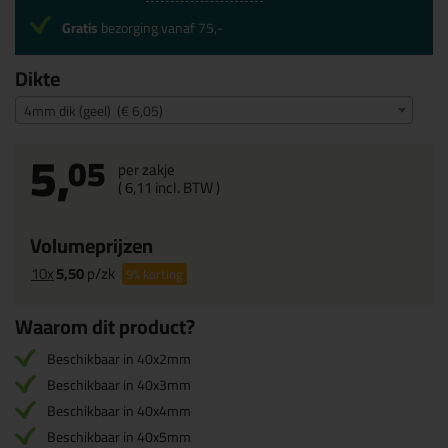
Gratis
bezorging vanaf 75,-
Dikte
4mm dik (geel) (€ 6,05)
5,
05
per zakje
(
6,
11
incl. BTW )
Volumeprijzen
10x
5,50
p/zk
9%
korting
Waarom dit product?
Beschikbaar in 40x2mm
Beschikbaar in 40x3mm
Beschikbaar in 40x4mm
Beschikbaar in 40x5mm