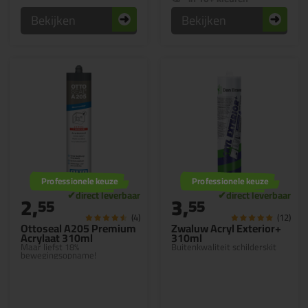
Bekijken
Bekijken
Professionele keuze
Professionele keuze
2,
3,
55
55
(4)
(12)
Ottoseal A205 Premium
Zwaluw Acryl Exterior+
Acrylaat 310ml
310ml
Maar liefst 18%
Buitenkwaliteit schilderskit
bewegingsopname!