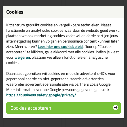
Cookies
Bekijken
Bekijken
Kitcentrum gebruikt cookies en vergelijkbare technieken. Naast
functionele en analytische cookies waardoor de website goed werkt,
plaatsen we ook marketing cookies zodat wij en derde partijen jouw
internetgedrag kunnen volgen en persoonlijke content kunnen laten
zien. Meer weten?
Lees hier ons cookiebeleid
. Door op "Cookies
accepteren" te klikken, ga je akkoord met alle cookies. Indien je kiest
voor
weigeren
, plaatsen we alleen functionele en analytische
cookies.
Daarnaast gebruiken wij cookies en mobiele advertentie-ID’s voor
Professionele keuze
✔ Duurzame keuze
gepersonaliseerde en niet-gepersonaliseerde advertenties,
waaronder advertentiepersonalisatie via partners zoals Google.
3,
40,
75
19
Meer informatie over hoe Google persoonsgegevens gebruikt:
(4)
(2)
https://business.safety.google/privacy/
Zwaluw Stuc-o-Seal
Kitcentrum Kratje
310ml
Kitcentrum Anti-Crack
Acrylaatkit
Perfect voor spackwerk en
Cookies accepteren
gestucte wanden
Gevuld met KC Anti-Crack
Acrylaatkit | Super
duurzaam♻️