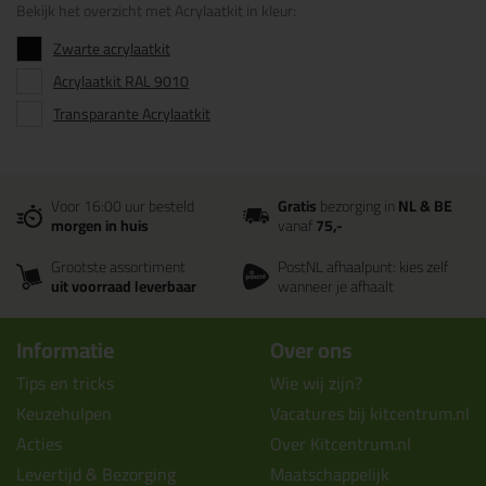
Bekijk het overzicht met Acrylaatkit in kleur:
Zwarte acrylaatkit
Acrylaatkit RAL 9010
Transparante Acrylaatkit
Voor 16:00 uur besteld
Gratis
bezorging in
NL & BE
morgen in huis
vanaf
75,-
Grootste assortiment
PostNL afhaalpunt: kies zelf
uit voorraad leverbaar
wanneer je afhaalt
Informatie
Over ons
Tips en tricks
Wie wij zijn?
Keuzehulpen
Vacatures bij kitcentrum.nl
Acties
Over Kitcentrum.nl
Levertijd & Bezorging
Maatschappelijk