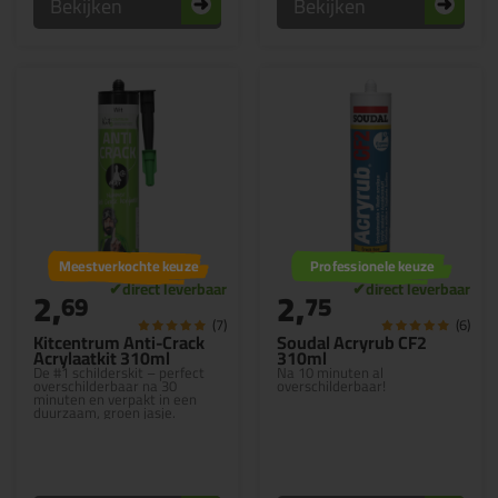
Bekijken
Bekijken
Meestverkochte keuze
Professionele keuze
2,
2,
69
75
(7)
(6)
Kitcentrum Anti-Crack
Soudal Acryrub CF2
Acrylaatkit 310ml
310ml
De #1 schilderskit – perfect
Na 10 minuten al
overschilderbaar na 30
overschilderbaar!
minuten en verpakt in een
duurzaam, groen jasje.