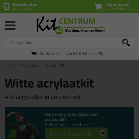
Bestelstatus
0 producten
of inloggen
in winkelwagen
Gratis
bezorging
in NL & BE
vanaf
75,-
Home
Acrylaatkit
Kleur: Wit
Witte acrylaatkit
Alle acrylaatkit in de kleur wit
Hulp nodig bij het kiezen van
acrylaatkit?
Gebruik onze keuzehulp!
Doe de keuzehulp