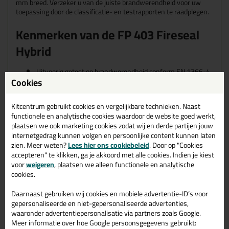
mm breed. Verzeker u van de juiste brandwerendheid voor uw
toepassing door de classificatie- en testrapporten te raadplegen.
Kenmerken van de FP 403 Fireseal
Hybrid
Uitvoerig getest op brandwerendheid conform EN 1366-4
Cookies
Brandweerstand tot 4 uur in lineaire (bewegings)voegen
Kan worden toegepast in voegen tot 40 mm breed
Toepasbaar in verticale en horizontale voegen
Kitcentrum gebruikt cookies en vergelijkbare technieken. Naast
Geschikt voor wand/plafond en wand/vloer aansluitingen
functionele en analytische cookies waardoor de website goed werkt,
Gecertificeerd voor houten en stalen kozijnen
plaatsen we ook marketing cookies zodat wij en derde partijen jouw
Gecertificeerd voor metal-stud aansluitingen
internetgedrag kunnen volgen en persoonlijke content kunnen laten
Luchtgeluidsisolatie getest conform EN ISO 10140-
zien. Meer weten?
Lees hier ons cookiebeleid
. Door op "Cookies
2:2010
CE klasse: EN 15651-1: F-EXT-INT-CC 25HM
accepteren" te klikken, ga je akkoord met alle cookies. Indien je kiest
CE klasse: EN 15651-2: G-CC 25HM
voor
weigeren
, plaatsen we alleen functionele en analytische
Bewegingsopname tot 25%
cookies.
Weinig krimp
Excellente verwerking en makkelijk af te werken
Daarnaast gebruiken wij cookies en mobiele advertentie-ID’s voor
Goed bestand tegen UV, water en weersomstandigheden
gepersonaliseerde en niet-gepersonaliseerde advertenties,
Reukloos
waaronder advertentiepersonalisatie via partners zoals Google.
Niet corrosief t.o.v. metalen
Meer informatie over hoe Google persoonsgegevens gebruikt:
Overschilderbaar met de meeste watergedragen