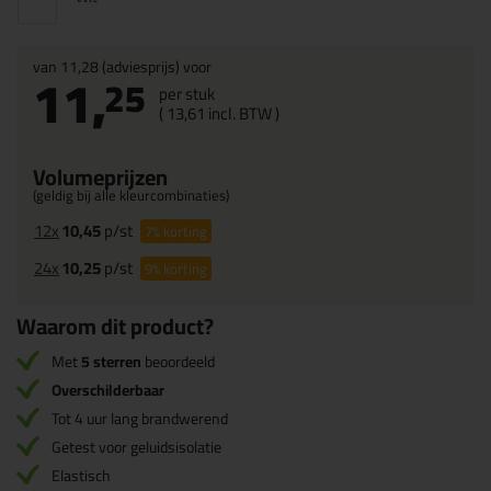
van
11,28
(adviesprijs) voor
11,
25
per stuk
(
13,
61
incl. BTW )
Volumeprijzen
(geldig bij alle kleurcombinaties)
12x
10,45
p/st
7%
korting
24x
10,25
p/st
9%
korting
Waarom dit product?
Met
5 sterren
beoordeeld
Overschilderbaar
Tot 4 uur lang brandwerend
Getest voor geluidsisolatie
Elastisch