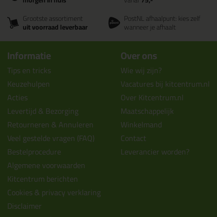
morgen in huis
vanaf
75,-
Grootste assortiment
PostNL afhaalpunt: kies zelf
uit voorraad leverbaar
wanneer je afhaalt
Informatie
Over ons
Tips en tricks
Wie wij zijn?
Keuzehulpen
Vacatures bij kitcentrum.nl
Acties
Over Kitcentrum.nl
Levertijd & Bezorging
Maatschappelijk
Retourneren & Annuleren
Winkelmand
Veel gestelde vragen (FAQ)
Contact
Bestelprocedure
Leverancier worden?
Algemene voorwaarden
Kitcentrum berichten
Cookies & privacy verklaring
Disclaimer