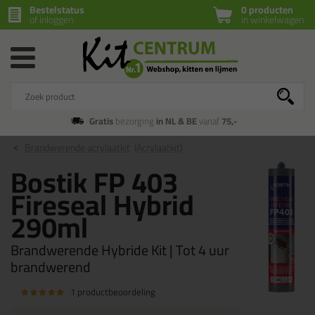
Bestelstatus
0 producten
of inloggen
in winkelwagen
Gratis
bezorging
in NL & BE
vanaf
75,-
Brandwerende acrylaatkit
(Acrylaatkit)
Bostik FP 403
Fireseal Hybrid
290ml
Brandwerende Hybride Kit | Tot 4 uur
brandwerend
1 productbeoordeling