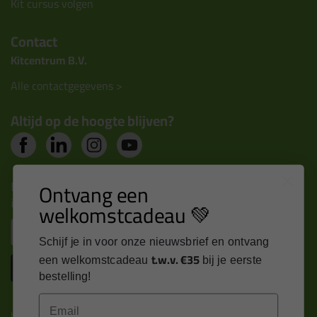
Kit cursus volgen
Contact
Kitcentrum B.V.
Alle contactgegevens >
Altijd op de hoogte blijven?
Nieuws, tips en exclusieve deals rechtstreeks in je
Ontvang een
inbox
welkomstcadeau 💚
Email
Schijf je in voor onze nieuwsbrief en ontvang
t.w.v. €35
een welkomstcadeau
bij je eerste
Inschrijven
bestelling!
Email
Kitcentrum is trots op: