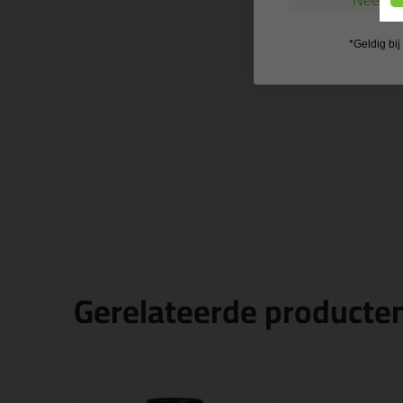
Nee, ik
*Geldig bi
Gerelateerde producte