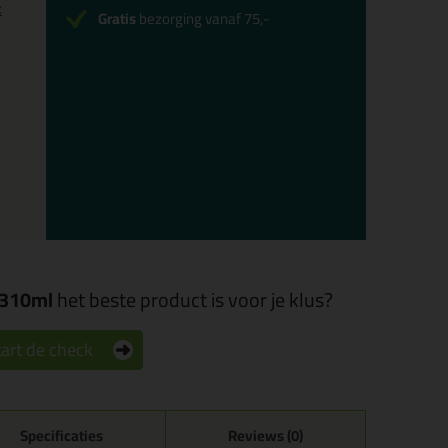
x
Gratis
bezorging vanaf 75,-
r 310ml
het beste product is voor je klus?
art de check
Specificaties
Reviews (0)