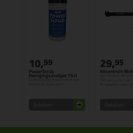
10,
29,
99
95
PowerScrub
Kitcentrum Mult
Reinigingsdoekjes 75st
Een kitspuit die per
Dubbelzijdige doekjes met een
het verspuiten van
zachte én ruwe kant!
Acrylaatkit zoals de
Bekijken
Bekijken