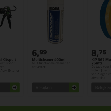
6,
8,
99
75
i Kitspuit
Multicleaner 400ml
KIP 367 Mul
25mtr
fect is voor
Multifunctionele cleaner en
De tape voor 
 een
ontvetter!
kitten! | Gec
 Acryl Exterior
van 2 lagen v
afwerking
Bekijken
Bekijke