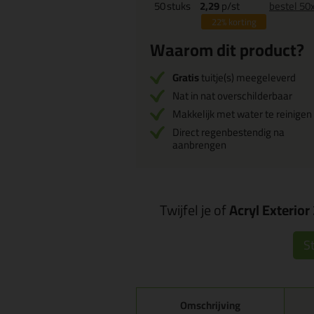
50
stuks
2,29
p/st
bestel 50
22%
korting
Waarom dit product?
Gratis
tuitje(s) meegeleverd
Nat in nat overschilderbaar
Makkelijk met water te reinigen
Direct regenbestendig na
aanbrengen
Twijfel je of
Acryl Exterio
St
Omschrijving