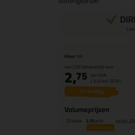
buitengebruik!
DIR
Leve
Kleur
: Wit
van
2,95
(adviesprijs) voor
2,
75
per stuk
(
3,
33
incl. BTW )
7
% korting
Volumeprijzen
25
stuks
2,55
p/st
bestel 25
14%
korting