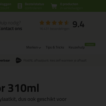
nloggen
Bestelstatus
0 producten
ccount
controleren
in winkelwagen
9.4
Hulp nodig?
Contact ons
16.431 beoordelingen
Merken
Tips & Tricks
Keuzehulp
verbaar
PostNL afhaalpunt: kies zelf wanneer je afhaalt
or 310ml
laatkit, dus ook geschikt voor