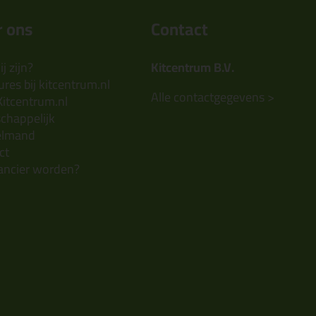
 ons
Contact
j zijn?
Kitcentrum B.V.
res bij kitcentrum.nl
Alle contactgegevens >
Kitcentrum.nl
chappelijk
elmand
ct
ancier worden?