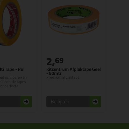
2,
69
ti Tape - Rol
Kitcentrum Afplaktape Geel
- 50mtr
het schilderen én
Premium afplaktape
ombineerde tapes
oor perfecte
n
Bekijken