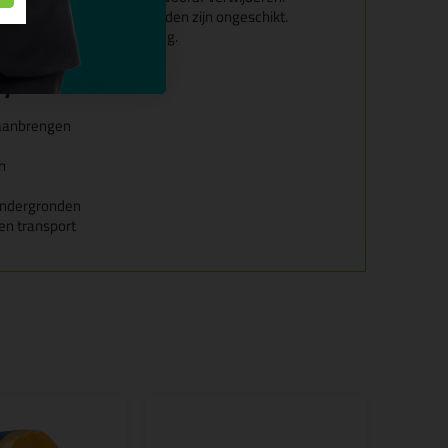
jn. Bitumineuze ondergronden zijn ongeschikt.
ook geen goede aanhechting.
l Exterior
 aanbrengen
n
 ondergronden
en transport