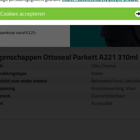
 de actiecode ›
Cookies accepteren
 wil geen cadeau
j aankoop vanaf €125,-
genschappen Ottoseal Parkett A221 310ml
rk
Otto Chemie
pakkingstype
Koker
chikt voor onder andere
Behandeld hout, Geschi
passing
Kozijnbewerking, Vloer
nmerk
Overschilderbaar
rt
Acrylaatkit