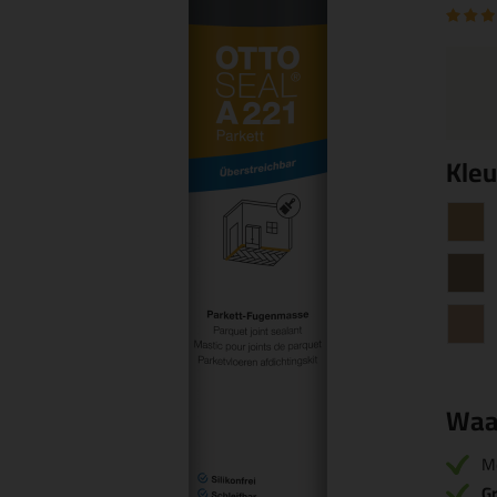
Kleu
Waa
M
Gr