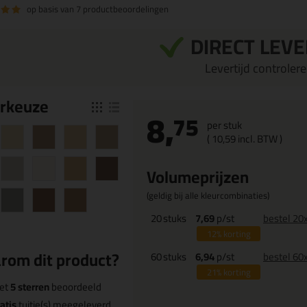
op basis van
7 productbeoordelingen
DIRECT LEV
Levertijd controleren
r
keuze
8,
75
per stuk
(
10,
59
incl. BTW )
Volumeprijzen
(geldig bij alle kleurcombinaties)
20
stuks
7,69
p/st
bestel 20
12%
korting
rom dit product?
60
stuks
6,94
p/st
bestel 60
21%
korting
et
5 sterren
beoordeeld
atis
tuitje(s) meegeleverd