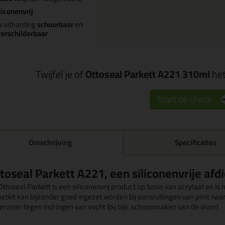
liconenvrij
 uitharding
schuurbaar
en
erschilderbaar
Twijfel je of
Ottoseal Parkett A221 310ml
het
Start de check
Omschrijving
Specificaties
toseal Parkett A221, een siliconenvrije afdi
ttoseal Parkett is een siliconenvrij product op basis van acrylaat en i
ketkit kan bijzonder goed ingezet worden bij aansluitingen van plint naa
ervloer tegen indringen van vocht (bij bijv. schoonmaken van de vloer)