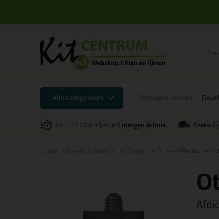
Alle categorieën
Populaire keuzes:
Gevel
Voor 21:00 uur besteld
morgen in huis
Gratis
be
Home
Gevel- & Vloerkit
Vloerkit
Ottoseal Parkett A22
Ot
Afdi