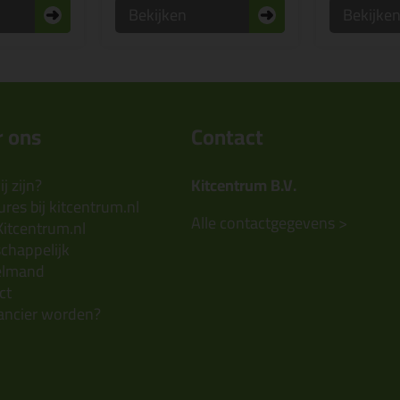
Bekijken
Bekijke
 ons
Contact
j zijn?
Kitcentrum B.V.
res bij kitcentrum.nl
Alle contactgegevens >
Kitcentrum.nl
chappelijk
elmand
ct
ancier worden?