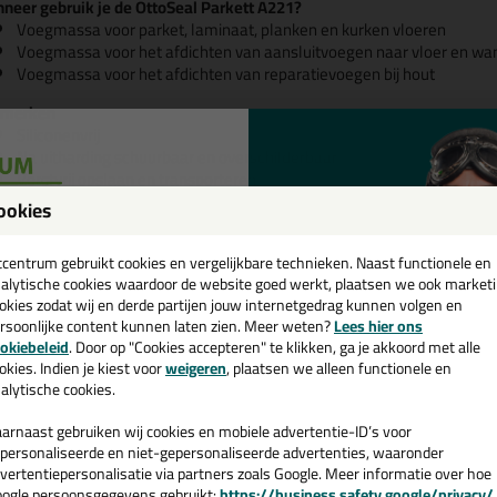
neer gebruik je de OttoSeal Parkett A221?
Voegmassa voor parket, laminaat, planken en kurken vloeren
Voegmassa voor het afdichten van aansluitvoegen naar vloer en wa
Voegmassa voor het afdichten van reparatievoegen bij hout
merken
Siliconenvrij
Na uitharding schuurbaar en overschilderbaar
Vorstvrij opslaan en transporteren
LET OP: uiteindelijke kleur wordt bereikt na volledige uitharding
ookies
een
jfel je over de kleur? Dan is een kleurenkaart super handig!
cadeau 💚
tcentrum gebruikt cookies en vergelijkbare technieken. Naast functionele en
alytische cookies waardoor de website goed werkt, plaatsen we ook market
okies zodat wij en derde partijen jouw internetgedrag kunnen volgen en
rsoonlijke content kunnen laten zien. Meer weten?
Lees hier ons
e nieuwsbrief en ontvang een
okiebeleid
. Door op "Cookies accepteren" te klikken, ga je akkoord met alle
v. €35,-
bij je eerste bestelling!
okies. Indien je kiest voor
weigeren
, plaatsen we alleen functionele en
alytische cookies.
arnaast gebruiken wij cookies en mobiele advertentie-ID’s voor
personaliseerde en niet-gepersonaliseerde advertenties, waaronder
vertentiepersonalisatie via partners zoals Google. Meer informatie over hoe
ogle persoonsgegevens gebruikt:
https://business.safety.google/privacy/