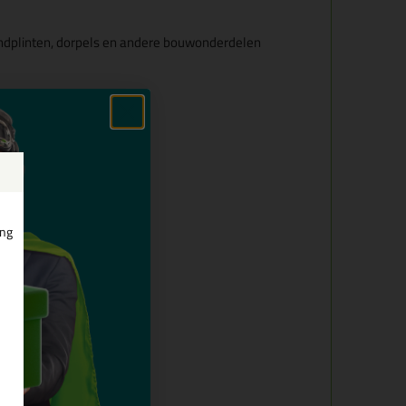
ndplinten, dorpels en andere bouwonderdelen
ing