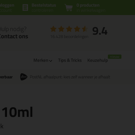
nloggen
Bestelstatus
0 producten
ccount
controleren
in winkelwagen
9.4
Hulp nodig?
Contact ons
16.428 beoordelingen
Merken
Tips & Tricks
Keuzehulp
verbaar
PostNL afhaalpunt: kies zelf wanneer je afhaalt
310ml
rk