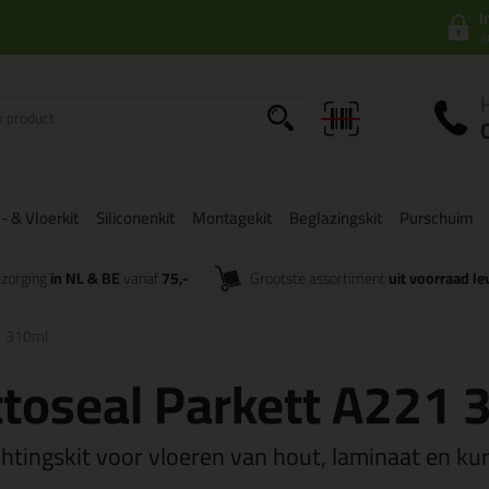
I
a
- & Vloerkit
Siliconenkit
Montagekit
Beglazingskit
Purschuim
zorging
in NL & BE
vanaf
75,-
Grootste assortiment
uit voorraad le
1 310ml
toseal Parkett A221 
chtingskit voor vloeren van hout, laminaat en ku