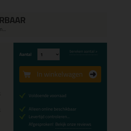
ERBAAR
...
bereken aantal >
Aantal
In winkelwagen
x
Voldoende voorraad
Alleen online beschikbaar
x
Levertijd controleren...
Afgesproken!
Bekijk onze reviews