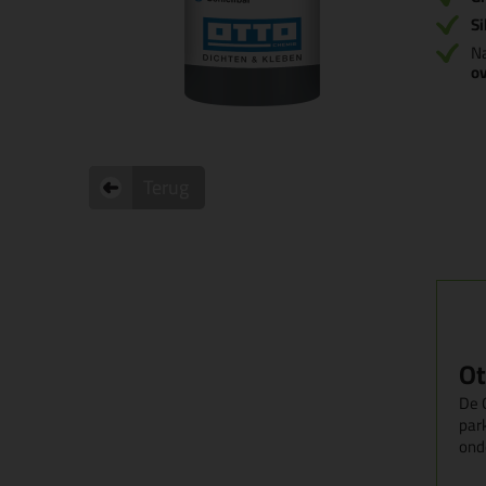
Si
Na
ov
Terug
Ot
De O
par
ond