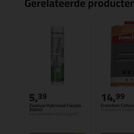
Gerelateerde producte
5,
14,
39
99
Zwaluw Hybriseal Facade
Frencken Celloco
300ml
Transparant bindmi
Een universele afdichtingskit!