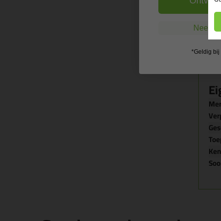
Ontvang
Nee, ik
*Geldig bi
Ei
Me
Ver
Ges
Toe
Ke
Soo