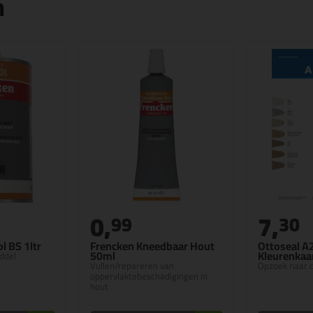
n
0,
7,
99
30
l BS 1ltr
Frencken Kneedbaar Hout
Ottoseal A
50ml
Kleurenkaa
ddel
Vullen/repareren van
Opzoek naar d
oppervlaktebeschadigingen in
hout