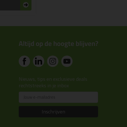
n
Altijd op de hoogte blijven?
Nieuws, tips en exclusieve deals
rechtstreeks in je inbox
Email
Inschrijven