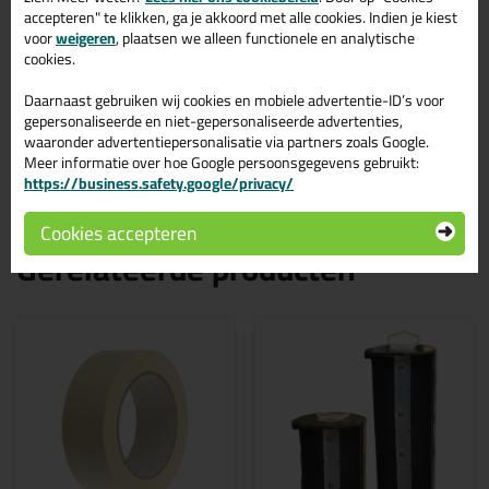
550 mm x 33m (55cmx33m)
accepteren" te klikken, ga je akkoord met alle cookies. Indien je kiest
voor
weigeren
, plaatsen we alleen functionele en analytische
1400 mm x 33m (140cmx33m)
cookies.
2700 mm x 20m (270cmx20m)
Daarnaast gebruiken wij cookies en mobiele advertentie-ID’s voor
gepersonaliseerde en niet-gepersonaliseerde advertenties,
Liever een goedkopere variant voor binnenshuis gebruik? Probeer
waaronder advertentiepersonalisatie via partners zoals Google.
dan de
maskeerfolie met Crepetape
.
Meer informatie over hoe Google persoonsgegevens gebruikt:
https://business.safety.google/privacy/
Cookies accepteren
Gerelateerde producten