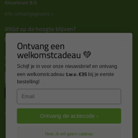
Kitcentrum B.V.
Alle contactgegevens >
Altijd op de hoogte blijven?
Ontvang een
welkomstcadeau 💚
Nieuws, tips en exclusieve deals rechtstreeks in je
inbox
Schijf je in voor onze nieuwsbrief en ontvang
t.w.v. €35
Email
een welkomstcadeau
bij je eerste
bestelling!
Inschrijven
Email
Kitcentrum is trots op:
Ontvang de actiecode ›
Nee, ik wil geen cadeau