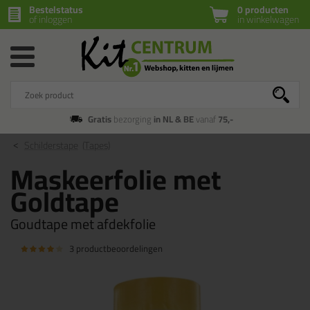
Bestelstatus
0 producten
of inloggen
in winkelwagen
Gratis
bezorging
in NL & BE
vanaf
75,-
Schilderstape
(Tapes)
Maskeerfolie met
Goldtape
Goudtape met afdekfolie
3 productbeoordelingen