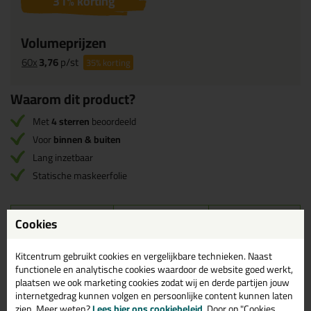
31
% korting
Volumeprijzen
60x
3,76
p/st
35%
korting
Waarom dit product?
Met
4 sterren
beoordeeld
Voor
binnen & buiten
Lang inzetbaar
Statische maskeerfolie
Omschrijving
Cookies
Specificaties
Reviews (3)
Technische gegevens Maskeerfolie
Kitcentrum gebruikt cookies en vergelijkbare technieken. Naast
functionele en analytische cookies waardoor de website goed werkt,
met Goldtape
plaatsen we ook marketing cookies zodat wij en derde partijen jouw
internetgedrag kunnen volgen en persoonlijke content kunnen laten
Afmetingen
zien. Meer weten?
Lees hier ons cookiebeleid
. Door op "Cookies