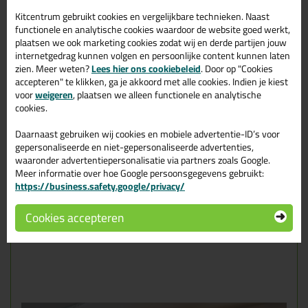
fijne eraan is dat het product erg licht is en je jezelf niet in allerlei
onhandige posities moet wurmen om de tape aan te brengen.
Kitcentrum gebruikt cookies en vergelijkbare technieken. Naast
functionele en analytische cookies waardoor de website goed werkt,
Kenmerken
plaatsen we ook marketing cookies zodat wij en derde partijen jouw
internetgedrag kunnen volgen en persoonlijke content kunnen laten
zien. Meer weten?
Lees hier ons cookiebeleid
. Door op "Cookies
Netjes afrollen en eact aanbrengen van maskeertapes
accepteren" te klikken, ga je akkoord met alle cookies. Indien je kiest
Eenvoudig in gebruik
voor
weigeren
, plaatsen we alleen functionele en analytische
Spaart de gewrichten dankzij een laag eigen gewicht
cookies.
Verminderd risico op letsel
Past in elke broekzak
Daarnaast gebruiken wij cookies en mobiele advertentie-ID’s voor
Hoe gebruik je de Kip 394 Masker
gepersonaliseerde en niet-gepersonaliseerde advertenties,
waaronder advertentiepersonalisatie via partners zoals Google.
Applicator
Meer informatie over hoe Google persoonsgegevens gebruikt:
https://business.safety.google/privacy/
Bevestig de 394 applicator aan de boven of onderzijde van
de rol
Cookies accepteren
En rollen maar!