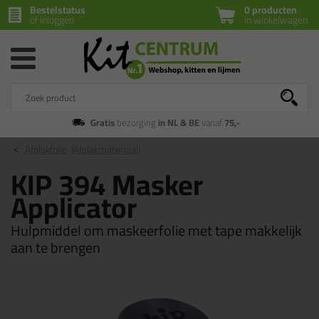
Bestelstatus
0 producten
of inloggen
in winkelwagen
Gratis
bezorging
in NL & BE
vanaf
75,-
Afplakfolie
(Afplakmateriaal)
KIP 394 Masker
Applicator
Hulpmiddel om maskeerfolie met tape makkelijk
aan te brengen