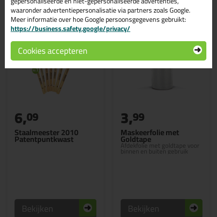
gepersonaliseerde en niet-gepersonaliseerde advertenties,
waaronder advertentiepersonalisatie via partners zoals Google.
Meer informatie over hoe Google persoonsgegevens gebruikt:
https://business.safety.google/privacy/
Cookies accepteren
6,
3,
09
99
Staalmeester 2010
Maskeerfolie met
Patentpuntkwast
Goldtape
Afdekfolie met goldtape voor
binnen en buiten gebruik
Bekijken
Bekijken