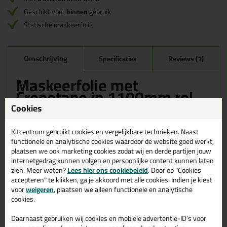
Geschikt voor
binnen
gebruik
Statische maskeerfolie
Omschrijving
Specificaties
Reviews (1)
Maskeerfolie met
Crepetape in 1100mm rol
33mtr
Cookies
Bestel de Maskeerfolie met Crepetape in 1100mm rol 33mtr
Kitcentrum gebruikt cookies en vergelijkbare technieken. Naast
vandaag nog! Vandaag besteld = morgen in huis.
functionele en analytische cookies waardoor de website goed werkt,
plaatsen we ook marketing cookies zodat wij en derde partijen jouw
Wil je meer weten over de toepassing en kenmerken van dit
internetgedrag kunnen volgen en persoonlijke content kunnen laten
product?
Lees alles over dit product >
zien. Meer weten?
Lees hier ons cookiebeleid
. Door op "Cookies
accepteren" te klikken, ga je akkoord met alle cookies. Indien je kiest
voor
weigeren
, plaatsen we alleen functionele en analytische
cookies.
Gerelateerde producten
Daarnaast gebruiken wij cookies en mobiele advertentie-ID’s voor