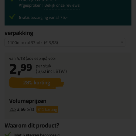
Afgesproken!
Bekijk onze reviews
Gratis
bezorging vanaf 75,-
verpakking
1100mm rol 33mtr (€ 3,98)
van
4,18
(adviesprijs) voor
2,
99
per stuk
(
3,
62
incl. BTW )
28
% korting
Volumeprijzen
20x
3,56
p/st
31%
korting
Waarom dit product?
Met
5 sterren
beoordeeld