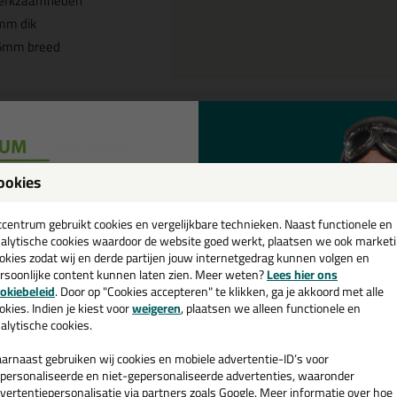
erkzaamheden
mm dik
5mm breed
Omschrijving
Specificaties
ookies
ruisroedentape 3x25mm rol 33mt
een
cadeau 💚
tcentrum gebruikt cookies en vergelijkbare technieken. Naast functionele en
k je Kruisroedentape 3x25mm rol 33mtr in een specifieke kleur? Gevo
alytische cookies waardoor de website goed werkt, plaatsen we ook market
ur Wit is te gebruiken voor verschillende toepassingen. Een profession
okies zodat wij en derde partijen jouw internetgedrag kunnen volgen en
ruiken is. Bestel de Kruisroedentape 3x25mm rol 33mtr in de kleur Wi
rsoonlijke content kunnen laten zien. Meer weten?
Lees hier ons
gen in huis.
e nieuwsbrief en ontvang een
okiebeleid
. Door op "Cookies accepteren" te klikken, ga je akkoord met alle
v. €35,-
bij je eerste bestelling!
okies. Indien je kiest voor
weigeren
, plaatsen we alleen functionele en
 je meer weten over de toepassing en kenmerken van dit product?
Lees 
alytische cookies.
arnaast gebruiken wij cookies en mobiele advertentie-ID’s voor
personaliseerde en niet-gepersonaliseerde advertenties, waaronder
vertentiepersonalisatie via partners zoals Google. Meer informatie over hoe