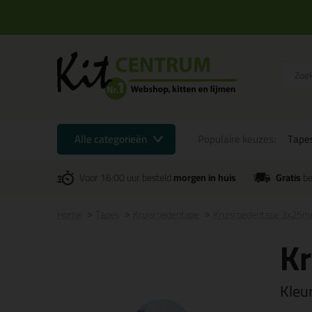
Alle categorieën
Populaire keuzes:
Tape
Voor 16:00 uur besteld
morgen in huis
Gratis
be
Home
Tapes
Kruisroedentape
Kruisroedentape 3x25m
K
Kleu