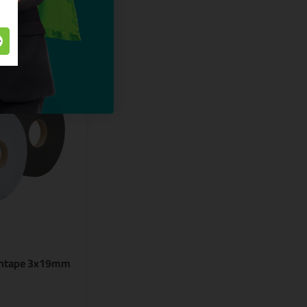
9
entape 3x19mm