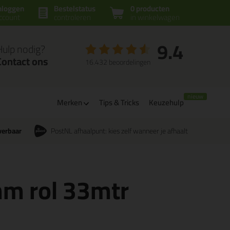
nloggen
Bestelstatus
0 producten
ccount
controleren
in winkelwagen
9.4
Hulp nodig?
Contact ons
16.432 beoordelingen
Merken
Tips & Tricks
Keuzehulp
verbaar
PostNL afhaalpunt: kies zelf wanneer je afhaalt
m rol 33mtr