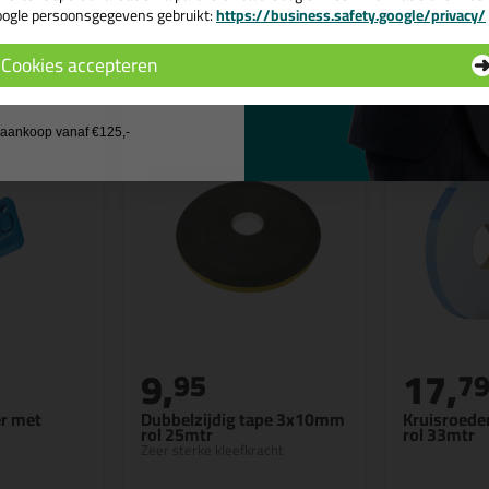
ogle persoonsgegevens gebruikt:
https://business.safety.google/privacy/
 de actiecode ›
n
Cookies accepteren
 wil geen cadeau
j aankoop vanaf €125,-
9,
17,
95
7
er met
Dubbelzijdig tape 3x10mm
Kruisroed
rol 25mtr
rol 33mtr
Zeer sterke kleefkracht