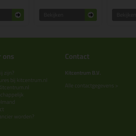
Bekijken
Bekijke
 ons
Contact
j zijn?
Kitcentrum B.V.
res bij kitcentrum.nl
Alle contactgegevens >
Kitcentrum.nl
chappelijk
elmand
ct
ancier worden?