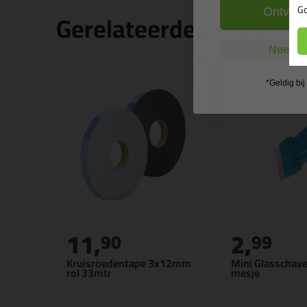
Go
Ontvang
Gerelateerde producte
Nee, ik
*Geldig bi
11,
2,
90
99
Kruisroedentape 3x12mm
Mini Glasschav
rol 33mtr
mesje