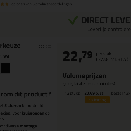
op basis van
5 productbeoordelingen
DIRECT LEV
Levertijd controleren
r
keuze
22,
79
per stuk
n:
Wit
(
27,
58
incl. BTW )
Volumeprijzen
(geldig bij alle kleurcombinaties)
rom dit product?
13
stuks
20,69
p/st
bestel 13x
9%
korting
et
5 sterren
beoordeeld
eciaal voor
kruisroeden
op
as
or diverse
montage