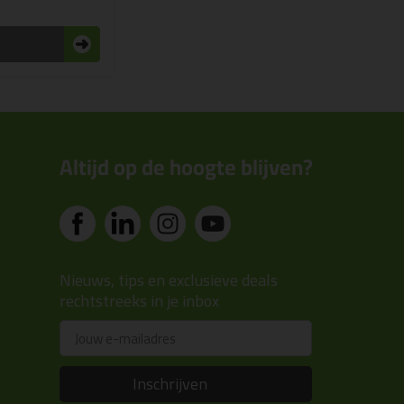
n
Altijd op de hoogte blijven?
Nieuws, tips en exclusieve deals
rechtstreeks in je inbox
Email
Inschrijven