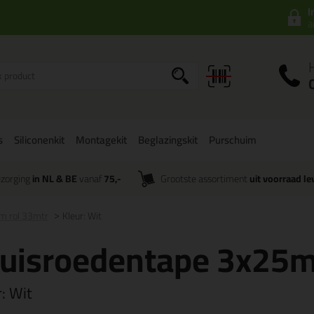
I
a
s
Siliconenkit
Montagekit
Beglazingskit
Purschuim
zorging
in NL & BE
vanaf
75,-
Grootste assortiment
uit voorraad le
m rol 33mtr
Kleur: Wit
ruisroedentape 3x25m
r:
Wit