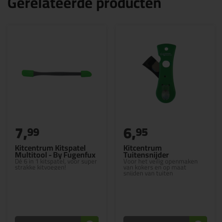
Gerelateerde producten
7,
6,
99
95
Kitcentrum Kitspatel
Kitcentrum
Multitool - By Fugenfux
Tuitensnijder
Dé 6 in 1 kitspatel, voor super
Voor het veilig openmaken
strakke kitvoegen!
van kokers en op maat
snijden van tuiten