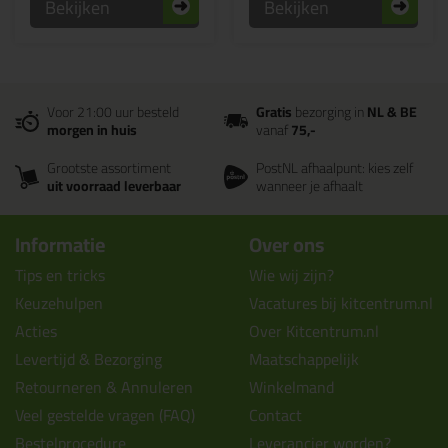
Bekijken
Bekijken
Voor 21:00 uur besteld
Gratis
bezorging in
NL & BE
morgen in huis
vanaf
75,-
Grootste assortiment
PostNL afhaalpunt: kies zelf
uit voorraad leverbaar
wanneer je afhaalt
Informatie
Over ons
Tips en tricks
Wie wij zijn?
Keuzehulpen
Vacatures bij kitcentrum.nl
Acties
Over Kitcentrum.nl
Levertijd & Bezorging
Maatschappelijk
Retourneren & Annuleren
Winkelmand
Veel gestelde vragen (FAQ)
Contact
Bestelprocedure
Leverancier worden?