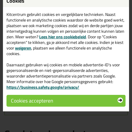
Cookies
Zoek je kit in een specifieke kleur? Gevonden! Deze siliconenkit in
ral kleur Soudal Silirub Color 300ml in de kleur Parelwit RAL 1013
is te gebruiken voor verschillende toepassingen. Een duurzame
Kitcentrum gebruikt cookies en vergelijkbare technieken. Naast
en veelzijdige kit welke makkelijk te verwerken is. Perfect als je
functionele en analytische cookies waardoor de website goed werkt,
een bijpassende kleur zoekt met gegarandeerd een topresultaat.
plaatsen we ook marketing cookies zodat wij en derde partijen jouw
Bestel de Soudal Silirub Color 300ml in kleur Parelwit RAL 1013
internetgedrag kunnen volgen en persoonlijke content kunnen laten
vandaag nog! Op voorraad en op werkdagen besteld = morgen in
zien. Meer weten?
Lees hier ons cookiebeleid
. Door op "Cookies
huis.
accepteren" te klikken, ga je akkoord met alle cookies. Indien je kiest
voor
weigeren
, plaatsen we alleen functionele en analytische
Wil je meer weten over de toepassing en kenmerken van dit
cookies.
product?
Lees alles over dit product >
Daarnaast gebruiken wij cookies en mobiele advertentie-ID’s voor
Tips & tricks voor Soudal Silirub Color
gepersonaliseerde en niet-gepersonaliseerde advertenties,
waaronder advertentiepersonalisatie via partners zoals Google.
300ml
Meer informatie over hoe Google persoonsgegevens gebruikt:
https://business.safety.google/privacy/
In de volgende blogs wordt dit product gebruikt:
De badkamer kitten? Lees hier hoe!
Hoe kit ik een (natuursteen) aanrechtblad af?
Cookies accepteren
Welke kit heb ik nodig voor mijn badkamer?