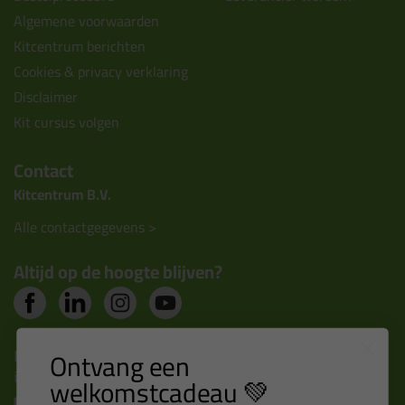
Algemene voorwaarden
Kitcentrum berichten
Cookies & privacy verklaring
Disclaimer
Kit cursus volgen
Contact
Kitcentrum B.V.
Alle contactgegevens >
Altijd op de hoogte blijven?
Nieuws, tips en exclusieve deals rechtstreeks in je
Ontvang een
inbox
welkomstcadeau 💚