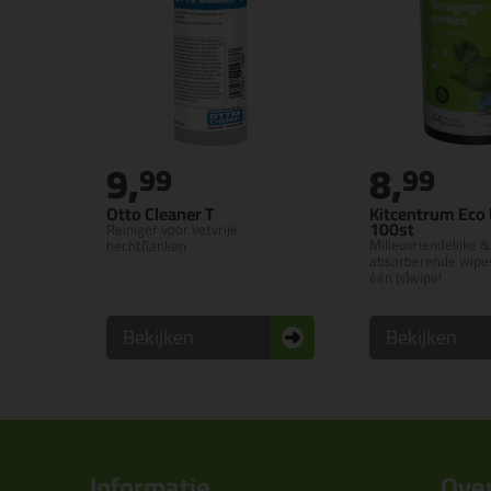
9,
8,
99
99
Otto Cleaner T
Kitcentrum Eco 
100st
Reiniger voor vetvrije
Milieuvriendelijke &
hechtflanken
absorberende wipes
één (s)wipe!
Bekijken
Bekijken
Informatie
Over