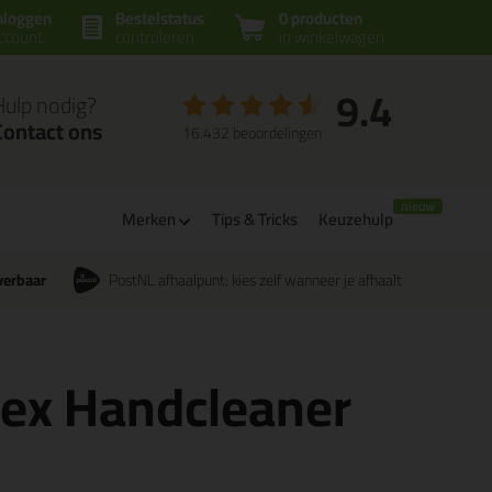
nloggen
Bestelstatus
0 producten
ccount
controleren
in winkelwagen
9.4
Hulp nodig?
Contact ons
16.432 beoordelingen
m
Merken
Tips & Tricks
Keuzehulp
verbaar
PostNL afhaalpunt: kies zelf wanneer je afhaalt
ex Handcleaner