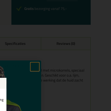
Gratis
bezorging vanaf 75,-
Specificaties
Reviews (0)
ex Handreiniger?
og effectieve reinigingsgel met microkorrels, speciaal
te verwijderen van handen. Geschikt voor o.a. lijm,
vat Sericin met hydraterende werking dat de huid zacht
ing
n handen
chappen
cten