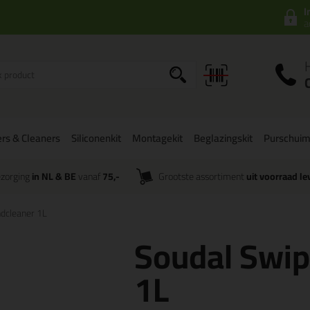
I
a
rs & Cleaners
Siliconenkit
Montagekit
Beglazingskit
Purschui
zorging
in NL & BE
vanaf
75,-
Grootste assortiment
uit voorraad le
dcleaner 1L
Soudal Swip
1L