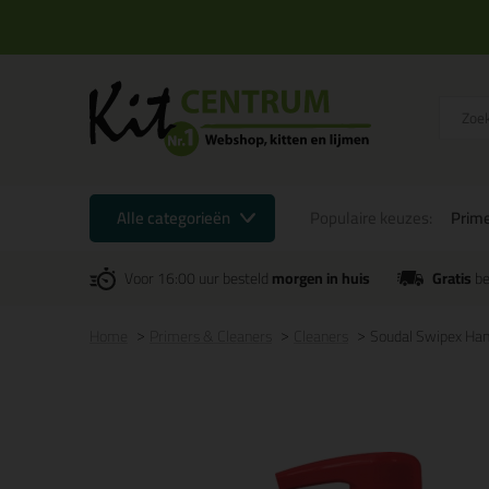
Alle categorieën
Populaire keuzes:
Prime
Voor 16:00 uur besteld
morgen in huis
Gratis
be
Home
Primers & Cleaners
Cleaners
Soudal Swipex Han