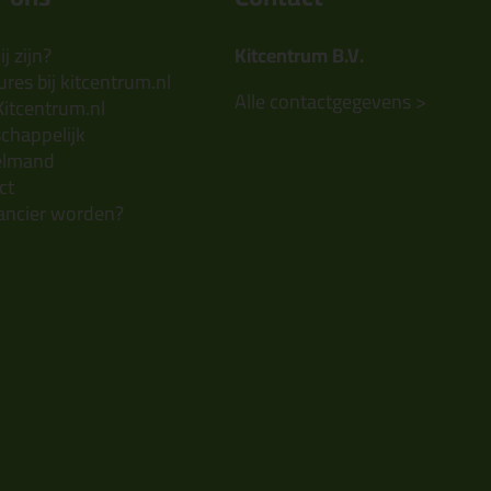
j zijn?
Kitcentrum B.V.
res bij kitcentrum.nl
Alle contactgegevens >
Kitcentrum.nl
chappelijk
elmand
ct
ancier worden?