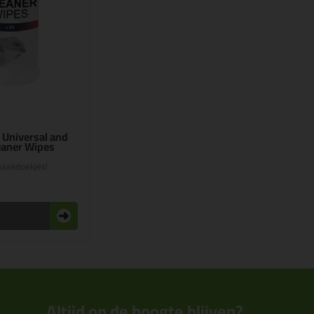
 Universal and
eaner Wipes
maakdoekjes!
n
Altijd op de hoogte blijven?