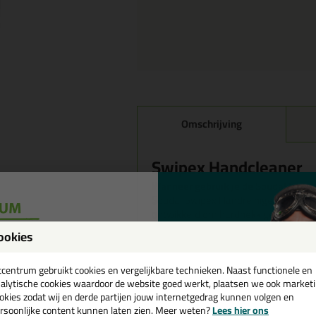
Omschrijving
Swipex Handcleaner
Wanneer gebruik je de Soudal Swip
Soudal Swipex Handreiniger is een ho
ontwikkeld om hardnekkige vervuiling 
silicone, PU schuim, verf en olie. Be
ookies
houdt.
een
cadeau 💚
tcentrum gebruikt cookies en vergelijkbare technieken. Naast functionele en
Kenmerken
alytische cookies waardoor de website goed werkt, plaatsen we ook market
Geschikt voor het reinigen va
okies zodat wij en derde partijen jouw internetgedrag kunnen volgen en
Uitstekende reinigingseigens
rsoonlijke content kunnen laten zien. Meer weten?
Lees hier ons
Bevat huidverzorgende produ