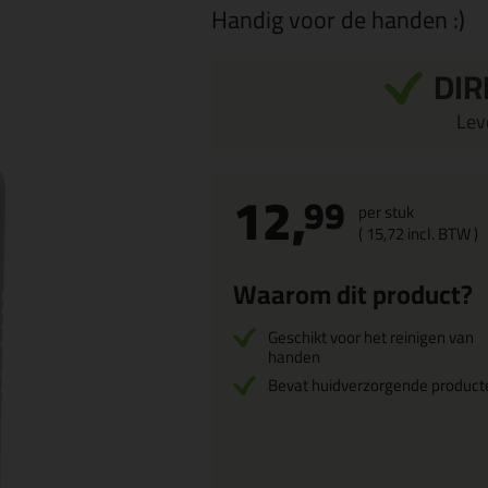
Handig voor de handen :)
DIR
Leve
12,
99
per stuk
(
15,
72
incl. BTW )
Waarom dit product?
Geschikt voor het reinigen van
handen
Bevat huidverzorgende product