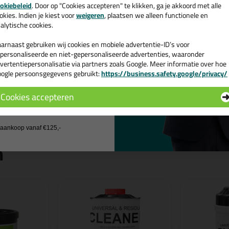
e nieuwsbrief en ontvang een
okiebeleid
. Door op "Cookies accepteren" te klikken, ga je akkoord met alle
Bevat abrasieve microkorrels
v. €35,-
bij je eerste bestelling!
okies. Indien je kiest voor
weigeren
, plaatsen we alleen functionele en
Niet antibacterieel
alytische cookies.
Kleur
: Rood
arnaast gebruiken wij cookies en mobiele advertentie-ID’s voor
personaliseerde en niet-gepersonaliseerde advertenties, waaronder
Eigenschappen Soudal
vertentiepersonalisatie via partners zoals Google. Meer informatie over hoe
ogle persoonsgegevens gebruikt:
https://business.safety.google/privacy/
Merk
Soudal
 de actiecode ›
Soort
Handrein
Cookies accepteren
 wil geen cadeau
j aankoop vanaf €125,-
n