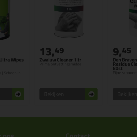
13,
9,
49
45
Ultra Wipes
Zwaluw Cleaner 1ltr
Den Braven
Residue Cl
Prima ontvettingsmiddel
80st
Fijne schoon
 | Schoon in
Bekijken
Bekijke
 ons
Contact