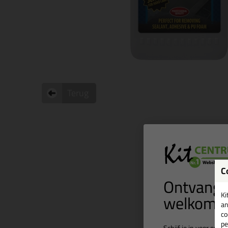
Terug
C
Ontvang 
welkomst
Ki
an
co
pe