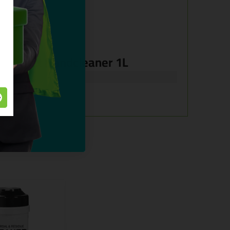
 Swipex Handcleaner 1L
igers