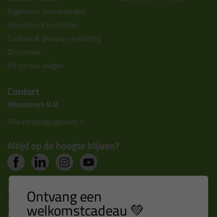
Algemene voorwaarden
Kitcentrum berichten
Cookies & privacy verklaring
Disclaimer
Kit cursus volgen
Contact
Kitcentrum B.V.
Alle contactgegevens >
Altijd op de hoogte blijven?
Nieuws, tips en exclusieve deals rechtstreeks in je
Ontvang een
inbox
welkomstcadeau 💚