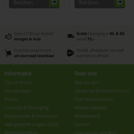
Bekijken
Bekijken
Voor 21:00 uur besteld
Gratis
bezorging in
NL & BE
morgen in huis
vanaf
75,-
Grootste assortiment
PostNL afhaalpunt: kies zelf
uit voorraad leverbaar
wanneer je afhaalt
Informatie
Over ons
Tips en tricks
Wie wij zijn?
Keuzehulpen
Vacatures bij kitcentrum.nl
Acties
Over Kitcentrum.nl
Levertijd & Bezorging
Maatschappelijk
Retourneren & Annuleren
Winkelmand
Veel gestelde vragen (FAQ)
Contact
Bestelprocedure
Leverancier worden?