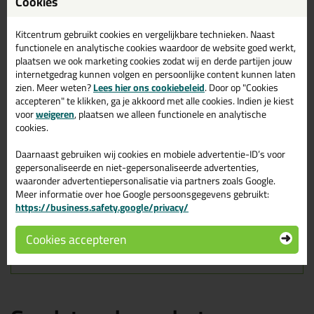
Cookies
Zoek je kit in een specifieke kleur? Gevonden! Deze siliconenkit in
ral kleur Soudal Silirub Color 300ml in de kleur Betongrijs RAL
7023 is te gebruiken voor verschillende toepassingen. Een
Kitcentrum gebruikt cookies en vergelijkbare technieken. Naast
duurzame en veelzijdige kit welke makkelijk te verwerken is.
functionele en analytische cookies waardoor de website goed werkt,
Perfect als je een bijpassende kleur zoekt met gegarandeerd een
plaatsen we ook marketing cookies zodat wij en derde partijen jouw
topresultaat. Bestel de Soudal Silirub Color 300ml in kleur
internetgedrag kunnen volgen en persoonlijke content kunnen laten
Betongrijs RAL 7023 vandaag nog! Op voorraad en op werkdagen
zien. Meer weten?
Lees hier ons cookiebeleid
. Door op "Cookies
besteld = morgen in huis.
accepteren" te klikken, ga je akkoord met alle cookies. Indien je kiest
voor
weigeren
, plaatsen we alleen functionele en analytische
Wil je meer weten over de toepassing en kenmerken van dit
cookies.
product?
Lees alles over dit product >
Daarnaast gebruiken wij cookies en mobiele advertentie-ID’s voor
Tips & tricks voor Soudal Silirub Color
gepersonaliseerde en niet-gepersonaliseerde advertenties,
waaronder advertentiepersonalisatie via partners zoals Google.
300ml
Meer informatie over hoe Google persoonsgegevens gebruikt:
https://business.safety.google/privacy/
In de volgende blogs wordt dit product gebruikt:
De badkamer kitten? Lees hier hoe!
Hoe kit ik een (natuursteen) aanrechtblad af?
Cookies accepteren
Welke kit heb ik nodig voor mijn badkamer?