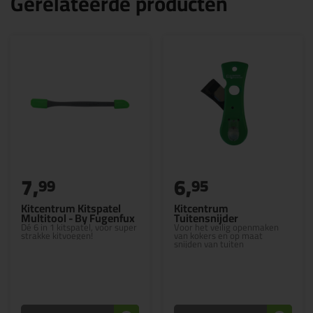
Gerelateerde producten
7,
6,
99
95
Kitcentrum Kitspatel
Kitcentrum
Multitool - By Fugenfux
Tuitensnijder
Dé 6 in 1 kitspatel, voor super
Voor het veilig openmaken
strakke kitvoegen!
van kokers en op maat
snijden van tuiten