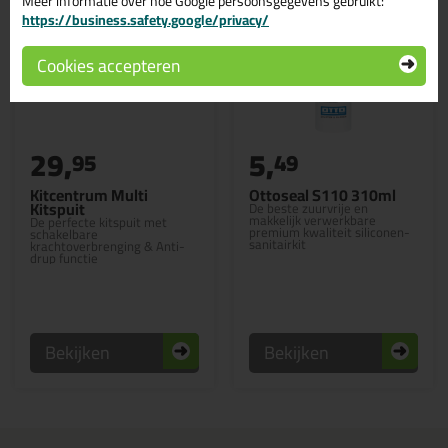
Meer informatie over hoe Google persoonsgegevens gebruikt:
https://business.safety.google/privacy/
Cookies accepteren
29,
5,
95
49
Kitcentrum Multi
Ottoseal S110 310ml
Kitspuit
De beste zuurvrije en
makkelijk verwerkbare
De perfecte kitspuit met
premium kwaliteit siliconen-
schakelbare
sanitairkit
krachtoverbrenging & Anti-
drup functie
Bekijken
Bekijken