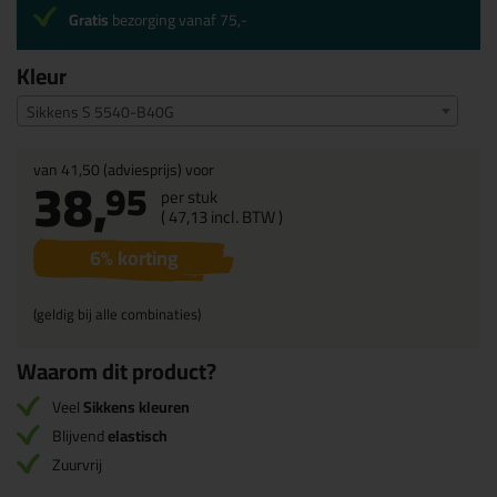
Gratis
bezorging vanaf 75,-
Kleur
Sikkens S 5540-B40G
van
41,50
(adviesprijs) voor
38,
95
per stuk
(
47,
13
incl. BTW )
6
% korting
(geldig bij alle combinaties)
Waarom dit product?
Veel
Sikkens kleuren
Blijvend
elastisch
Zuurvrij