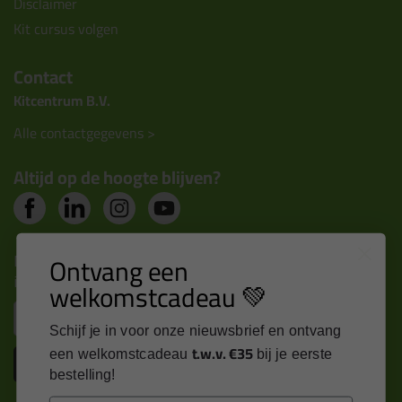
Disclaimer
Kit cursus volgen
Contact
Kitcentrum B.V.
Alle contactgegevens >
Altijd op de hoogte blijven?
Nieuws, tips en exclusieve deals rechtstreeks in je
Ontvang een
inbox
welkomstcadeau 💚
Email
Schijf je in voor onze nieuwsbrief en ontvang
t.w.v. €35
een welkomstcadeau
bij je eerste
Inschrijven
bestelling!