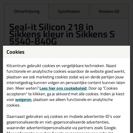
Omschrijving
Specificaties
Reviews (0)
Seal-it Silicon 218 in
Sikkens kleur in Sikkens S
5540-B40G
Bestel de Seal-it Silicon 218 in Sikkens kleur in Sikkens S 5540-
Cookies
B40G vandaag nog! Vandaag besteld = morgen in huis.
Kitcentrum gebruikt cookies en vergelijkbare technieken. Naast
Wil je meer weten over de toepassing en kenmerken van dit
functionele en analytische cookies waardoor de website goed werkt,
product?
Lees alles over dit product >
plaatsen we ook marketing cookies zodat wij en derde partijen jouw
internetgedrag kunnen volgen en persoonlijke content kunnen laten
zien. Meer weten?
Lees hier ons cookiebeleid
. Door op "Cookies
accepteren" te klikken, ga je akkoord met alle cookies. Indien je kiest
Gerelateerde producten
voor
weigeren
, plaatsen we alleen functionele en analytische
cookies.
Daarnaast gebruiken wij cookies en mobiele advertentie-ID’s voor
gepersonaliseerde en niet-gepersonaliseerde advertenties,
waaronder advertentiepersonalisatie via partners zoals Google.