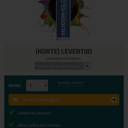
(KORTE) LEVERTIJD
Levertijd controleren...
houd mij op de hoogte
bereken aantal >
Aantal
In winkelwagen
Voldoende voorraad
Alleen online beschikbaar