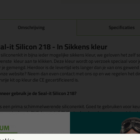
Omschrijving
Specificaties
al-it Silicon 218 - In Sikkens kleur
siliconenkit in bijna ieder mogelijke sikkens kleur, we geloven het zelf s
enste kleur aan te klikken. Deze kleur wordt op verzoek speciaal voor
r je gemengd. Hierdoor is de levertijd iets langer dan je van ons gewend
onze website? Neem dan even contact met ons op en we regelen het dire
vrije kit op kleur die CE gecertificieerd is.
neer gebruik je de Seal-it Silicon 218?
 is een prima schimmelwerende siliconenkit. Goed te gebruiken voor keu
en, metselwerk, RVS, kunststof, PVC, staal, polycarbonaat, gecoat, hou
merken
Duurzaam elastisch met een bewegingscapiciteit van 25%
Veelzijdig toepasbaar