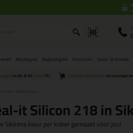
I
a
onenkit
Montagekit
Beglazingskit
Purschuim
Gevel- & Vloerkit
zorging
in NL & BE
vanaf
75,-
Grootste assortiment
uit voorraad le
con 218 in Sikkens kleur
al-it Silicon 218 in Si
re Sikkens kleur per koker gemaakt voor jou!