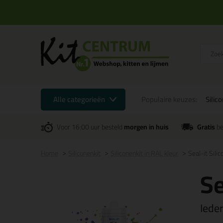
Alle categorieën
Populaire keuzes:
Silic
Voor 16:00 uur besteld
morgen in huis
Gratis
be
Home
Siliconenkit
Siliconenkit in RAL kleur
Seal-it Sili
Se
Iede