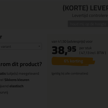
(KORTE) LEVE
Levertijd controleren
houd mij op de hoogte
r
van
41,50
(adviesprijs) voor
38,
95
e variant
per stuk
(
47,
13
incl. BTW )
6
% korting
rom dit product?
atis
tuitje(s) meegeleverd
(geldig bij alle combinaties)
eel
Sikkens kleuren
ijvend
elastisch
urvrij