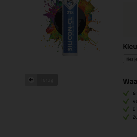
Kleu
Kies j
Waa
Terug
Gr
V
Bl
Zu