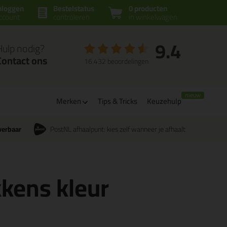
nloggen
Bestelstatus
0 producten
ccount
controleren
in winkelwagen
9.4
Hulp nodig?
Contact ons
16.432 beoordelingen
Merken
Tips & Tricks
Keuzehulp
verbaar
PostNL afhaalpunt: kies zelf wanneer je afhaalt
kkens kleur