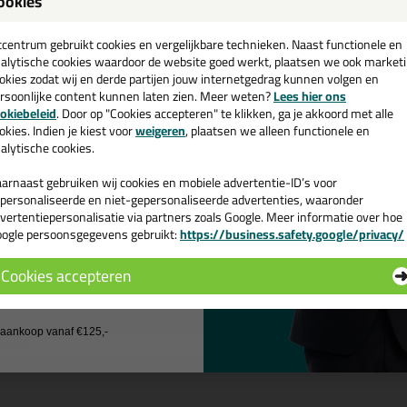
ookies
Neutraal, reukarm, zuur- en krimpvrij uithardend, CE gecertificeerd 
een
Vanaf 1 koker, in alle NCS- en RAL kleuren
cadeau 💚
tcentrum gebruikt cookies en vergelijkbare technieken. Naast functionele en
Voldoet aan de eisen voor inbraakwerend glas, conform Politie Keur
alytische cookies waardoor de website goed werkt, plaatsen we ook market
Schimmelwerend, conform ISO 846.
okies zodat wij en derde partijen jouw internetgedrag kunnen volgen en
Goed kleur-, UV-, weer-, water-, vocht-, schoonmaakmiddelen- en 
rsoonlijke content kunnen laten zien. Meer weten?
Lees hier ons
Niet corrosief voor metalen.
e nieuwsbrief en ontvang een
okiebeleid
. Door op "Cookies accepteren" te klikken, ga je akkoord met alle
Verdraagzaam in direct contact met PVB-folie gelaagd glas en randaf
v. €35,-
bij je eerste bestelling!
okies. Indien je kiest voor
weigeren
, plaatsen we alleen functionele en
Oplosmiddelvrij, geen organische weekmakers.
alytische cookies.
Zeer emissiearm, gecertificeerd conform VOC-emissieklasse A+.
Inhoud: 310ml
arnaast gebruiken wij cookies en mobiele advertentie-ID’s voor
personaliseerde en niet-gepersonaliseerde advertenties, waaronder
ourneren of annuleren van dit product is niet mogelijk. (omdat het een 
vertentiepersonalisatie via partners zoals Google. Meer informatie over hoe
ogle persoonsgegevens gebruikt:
https://business.safety.google/privacy/
 de actiecode ›
genschappen Seal-it Silicon 218 in Sikkens 
Cookies accepteren
pakkingstype
Koker
 wil geen cadeau
chikt voor onder andere
Behandeld hout, Glas, Hout, 
passing
Beglazing, Gevel, Sanitair
j aankoop vanaf €125,-
nmerk
Niet overschilderbaar, Sch
rt
Siliconenkit