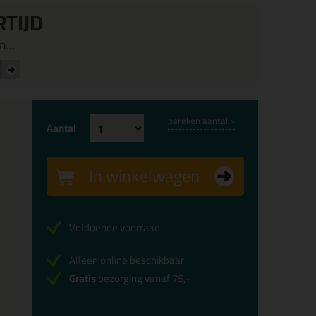
RTIJD
...
bereken aantal >
Aantal
In winkelwagen
Voldoende voorraad
Alleen online beschikbaar
Gratis
bezorging vanaf 75,-