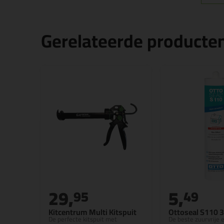
Gerelateerde producte
29,
5,
95
49
Kitcentrum Multi Kitspuit
Ottoseal S110 
De perfecte kitspuit met
De beste zuurvrije 