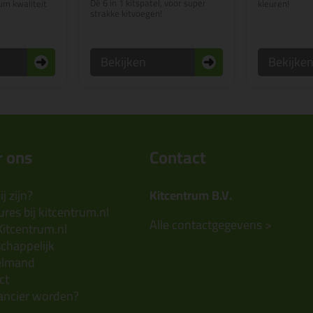
Dé 6 in 1 kitspatel, voor super
m kwaliteit
kleuren!
strakke kitvoegen!
t
Bekijken
Bekijke
 ons
Contact
j zijn?
Kitcentrum B.V.
res bij kitcentrum.nl
Alle contactgegevens >
Kitcentrum.nl
chappelijk
elmand
ct
ancier worden?