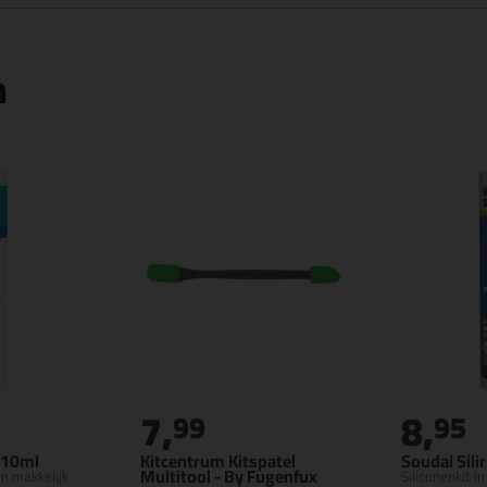
n
7,
8,
99
95
310ml
Kitcentrum Kitspatel
Soudal Sili
Multitool - By Fugenfux
en makkelijk
Siliconenkit 