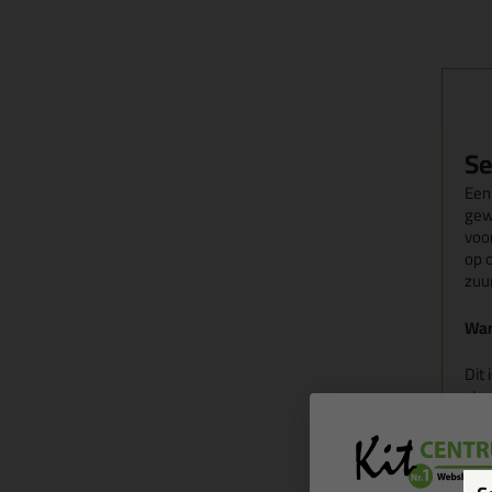
Se
Een 
gew
voo
op 
zuur
Wan
Dit
ste
Ken