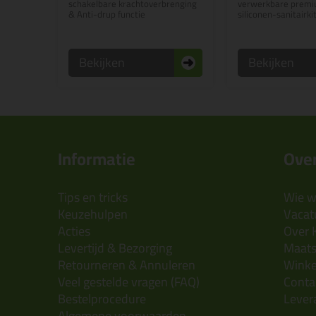
schakelbare krachtoverbrenging
verwerkbare premiu
& Anti-drup functie
siliconen-sanitairki
Bekijken
Bekijken
Informatie
Over
Tips en tricks
Wie wi
Keuzehulpen
Vacatu
Acties
Over 
Levertijd & Bezorging
Maats
Retourneren & Annuleren
Wink
Veel gestelde vragen (FAQ)
Conta
Bestelprocedure
Lever
Algemene voorwaarden