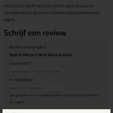
Kitcentrum heeft het recht (delen van) reviews te
verwijderen als deze niet voldoen aan bovenstaande
regels.
Schrijf een review
Review voor product
Seal-it Silicon 218 in Sikkens kleur
Jouw naam *
E-mailadres *
(we gebruiken het e-mailadres alleen om contact op te nemen
bij vragen)