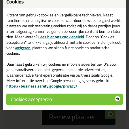
Cookies
Reviewtitel *
Kitcentrum gebruikt cookies en vergelijkbare technieken. Naast
functionele en analytische cookies waardoor de website goed werkt,
Je ervaring
plaatsen we ook marketing cookies zodat wij en derde partijen jouw
internetgedrag kunnen volgen en persoonlijke content kunnen laten
zien. Meer weten?
Lees hier ons cookiebeleid
. Door op "Cookies
accepteren" te klikken, ga je akkoord met alle cookies. Indien je kiest
voor
weigeren
, plaatsen we alleen functionele en analytische
cookies.
Daarnaast gebruiken wij cookies en mobiele advertentie-ID’s voor
Beoordeling
gepersonaliseerde en niet-gepersonaliseerde advertenties,
waaronder advertentiepersonalisatie via partners zoals Google.
Meer informatie over hoe Google persoonsgegevens gebruikt:
Zou jij dit product aanbevelen bij anderen?
https://business.safety.google/privacy/
ja
nee
Cookies accepteren
Review plaatsen