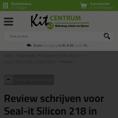
Bestelstatus
0 producten
of inloggen
in winkelwagen
Gratis
bezorging
in NL & BE
vanaf
75,-
Home
Siliconenkit
Siliconenkit in RAL kleur
Seal-it Silicon 218 in Sikkens kleur
Review
Terug naar product
Review schrijven voor
Seal-it Silicon 218 in