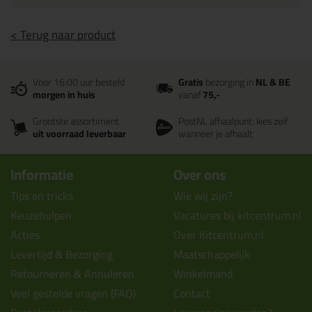
< Terug naar product
Voor 16:00 uur besteld
Gratis
bezorging in
NL & BE
morgen in huis
vanaf
75,-
Grootste assortiment
PostNL afhaalpunt: kies zelf
uit voorraad leverbaar
wanneer je afhaalt
Informatie
Over ons
Tips en tricks
Wie wij zijn?
Keuzehulpen
Vacatures bij kitcentrum.nl
Acties
Over Kitcentrum.nl
Levertijd & Bezorging
Maatschappelijk
Retourneren & Annuleren
Winkelmand
Veel gestelde vragen (FAQ)
Contact