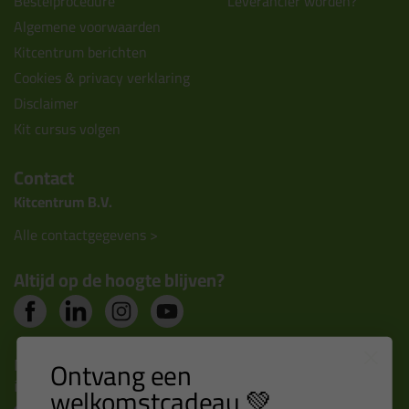
Bestelprocedure
Leverancier worden?
Algemene voorwaarden
Kitcentrum berichten
Cookies & privacy verklaring
Disclaimer
Kit cursus volgen
Contact
Kitcentrum B.V.
Alle contactgegevens >
Altijd op de hoogte blijven?
Nieuws, tips en exclusieve deals rechtstreeks in je
Ontvang een
inbox
welkomstcadeau 💚